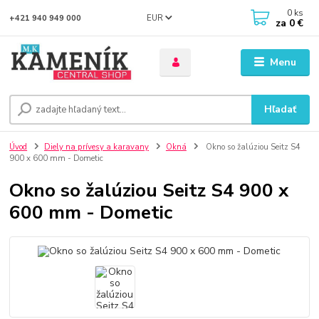
0
ks
EUR
+421 940 949 000
za
0 €
Menu
Hľadať
Úvod
Diely na prívesy a karavany
Okná
Okno so žalúziou Seitz S4
900 x 600 mm - Dometic
Okno so žalúziou Seitz S4 900 x
600 mm - Dometic