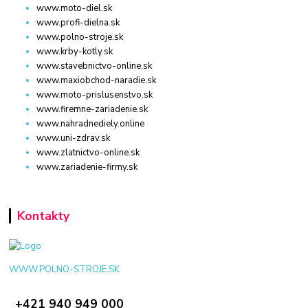
www.moto-diel.sk
www.profi-dielna.sk
www.polno-stroje.sk
www.krby-kotly.sk
www.stavebnictvo-online.sk
www.maxiobchod-naradie.sk
www.moto-prislusenstvo.sk
www.firemne-zariadenie.sk
www.nahradnediely.online
www.uni-zdrav.sk
www.zlatnictvo-online.sk
www.zariadenie-firmy.sk
Kontakty
WWW.POLNO-STROJE.SK
+421 940 949 000