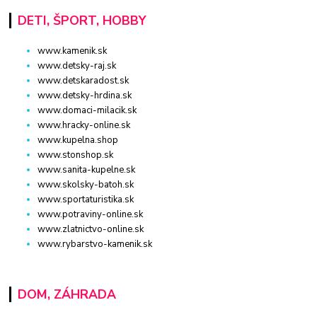
DETI, ŠPORT, HOBBY
www.kamenik.sk
www.detsky-raj.sk
www.detskaradost.sk
www.detsky-hrdina.sk
www.domaci-milacik.sk
www.hracky-online.sk
www.kupelna.shop
www.stonshop.sk
www.sanita-kupelne.sk
www.skolsky-batoh.sk
www.sportaturistika.sk
www.potraviny-online.sk
www.zlatnictvo-online.sk
www.rybarstvo-kamenik.sk
DOM, ZÁHRADA