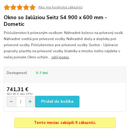
Ako ma hodnotia zákazníci
Okno so žalúziou Seitz S4 900 x 600 mm -
Dometic
Príslušenstvo k prívesným vozíkom. Náhradné koleso na prívesný vozík.
Náhradné svetlá pre prívesné vozíky. Náhradné diely a doplnky pre
prívesné vozíky. Príslušenstvo pre prívesné vozíky. Gurtne - Upínacie
popruhy, plachty na prívesné vozíky, blatníky a mnoho iného nájdete v
našej ponuke.Okno uchyln...
celý popis
Dostupnosť
3-7 dni
741,31 €
602,69 €
bez DPH
Pridať do košíka
Tento mesiac zakúpili 9 zákazníci.