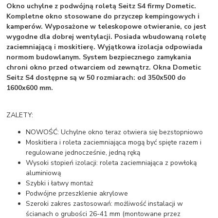
Okno uchylne z podwójną roletą Seitz S4 firmy Dometic.
Kompletne okno stosowane do przyczep kempingowych i
kamperów. Wyposażone w teleskopowe otwieranie, co jest
wygodne dla dobrej wentylacji. Posiada wbudowaną roletę
zaciemniającą i moskitierę. Wyjątkowa izolacja odpowiada
normom budowlanym. System bezpiecznego zamykania
chroni okno przed otwarciem od zewnątrz. Okna Dometic
Seitz S4 dostępne są w 50 rozmiarach: od 350x500 do
1600x600 mm.
ZALETY:
NOWOŚĆ: Uchylne okno teraz otwiera się bezstopniowo
Moskitiera i roleta zaciemniająca mogą być spięte razem i
regulowane jednocześnie, jedną ręką
Wysoki stopień izolacji: roleta zaciemniająca z powłoką
aluminiową
Szybki i łatwy montaż
Podwójne przeszklenie akrylowe
Szeroki zakres zastosowań: możliwość instalacji w
ścianach o grubości 26-41 mm (montowane przez