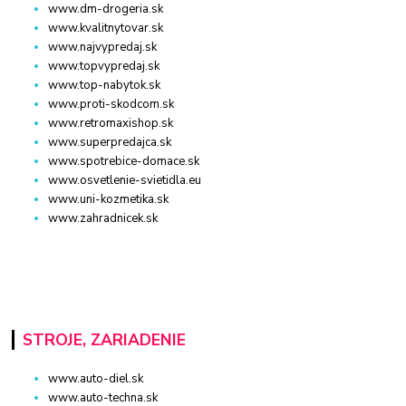
www.dm-drogeria.sk
www.kvalitnytovar.sk
www.najvypredaj.sk
www.topvypredaj.sk
www.top-nabytok.sk
www.proti-skodcom.sk
www.retromaxishop.sk
www.superpredajca.sk
www.spotrebice-domace.sk
www.osvetlenie-svietidla.eu
www.uni-kozmetika.sk
www.zahradnicek.sk
STROJE, ZARIADENIE
www.auto-diel.sk
www.auto-techna.sk