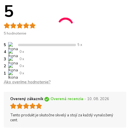
5
5 hodnotenie
5
5 x
4
0 x
3
0 x
2
0 x
1
0 x
Ako overíme hodnotenie?
Overený zákazník
Overená recenzia
- 10. 08. 2026
Tento produkt je skutočne skvelý a stojí za každý vynaložený
cent.