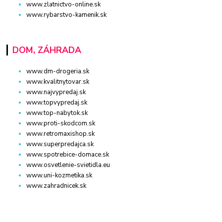
www.zlatnictvo-online.sk
www.rybarstvo-kamenik.sk
DOM, ZÁHRADA
www.dm-drogeria.sk
www.kvalitnytovar.sk
www.najvypredaj.sk
www.topvypredaj.sk
www.top-nabytok.sk
www.proti-skodcom.sk
www.retromaxishop.sk
www.superpredajca.sk
www.spotrebice-domace.sk
www.osvetlenie-svietidla.eu
www.uni-kozmetika.sk
www.zahradnicek.sk