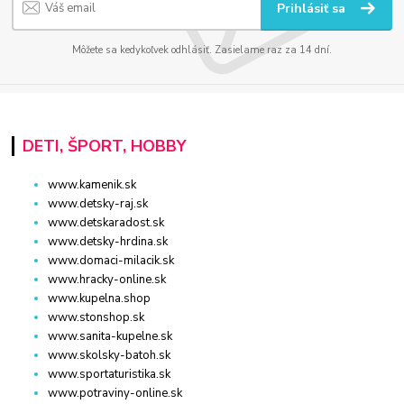
Prihlásiť sa
Môžete sa kedykoľvek odhlásiť. Zasielame raz za 14 dní.
DETI, ŠPORT, HOBBY
www.kamenik.sk
www.detsky-raj.sk
www.detskaradost.sk
www.detsky-hrdina.sk
www.domaci-milacik.sk
www.hracky-online.sk
www.kupelna.shop
www.stonshop.sk
www.sanita-kupelne.sk
www.skolsky-batoh.sk
www.sportaturistika.sk
www.potraviny-online.sk