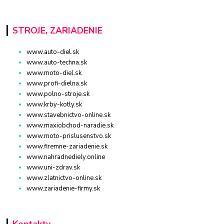
STROJE, ZARIADENIE
www.auto-diel.sk
www.auto-techna.sk
www.moto-diel.sk
www.profi-dielna.sk
www.polno-stroje.sk
www.krby-kotly.sk
www.stavebnictvo-online.sk
www.maxiobchod-naradie.sk
www.moto-prislusenstvo.sk
www.firemne-zariadenie.sk
www.nahradnediely.online
www.uni-zdrav.sk
www.zlatnictvo-online.sk
www.zariadenie-firmy.sk
Kontakty