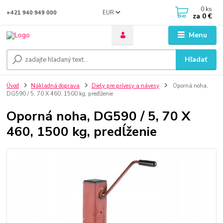
0
ks
EUR
+421 940 949 000
za
0 €
Menu
Hľadať
Úvod
Nákladná doprava
Diely pre prívesy a návesy
Oporná noha,
DG590 / 5, 70 X 460, 1500 kg, predĺženie
Oporná noha, DG590 / 5, 70 X
460, 1500 kg, predĺženie