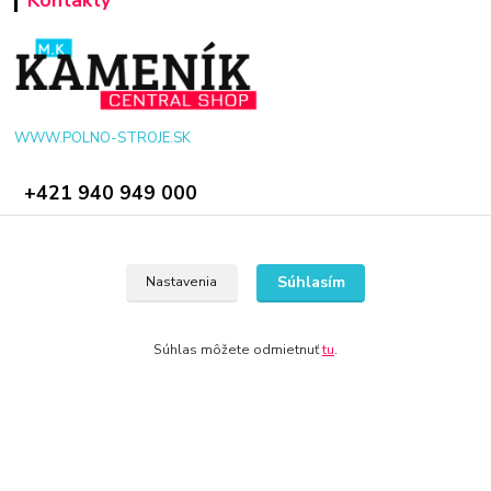
WWW.POLNO-STROJE.SK
+421 940 949 000
info@polno-stroje.sk
Súhlasím
Nastavenia
Súhlas môžete odmietnuť
tu
.
© 2024 Všetky práva vyhradené KAMENIK.SK
Vytvorené na
Eshop-rychlo.sk