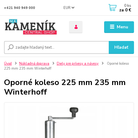
0
ks
EUR
+421 940 949 000
za
0 €
Menu
Hľadať
Úvod
Nákladná doprava
Diely pre prívesy a návesy
Oporné koleso
225 mm 235 mm Winterhoff
Oporné koleso 225 mm 235 mm
Winterhoff