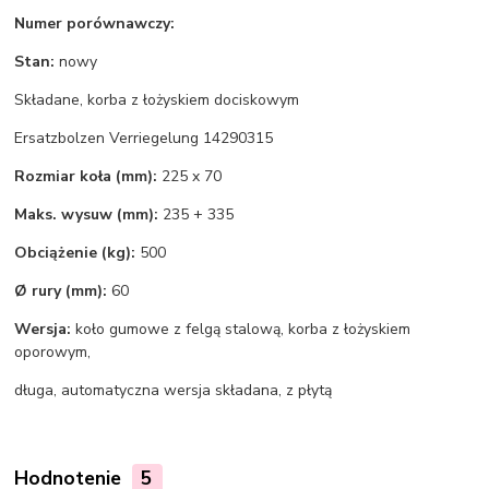
Numer porównawczy:
Stan:
nowy
Składane, korba z łożyskiem dociskowym
Ersatzbolzen Verriegelung 14290315
Rozmiar koła (mm):
225 x 70
Maks. wysuw (mm):
235 + 335
Obciążenie (kg):
500
Ø rury (mm):
60
Wersja:
koło gumowe z felgą stalową, korba z łożyskiem
oporowym,
długa, automatyczna wersja składana, z płytą
Hodnotenie
5