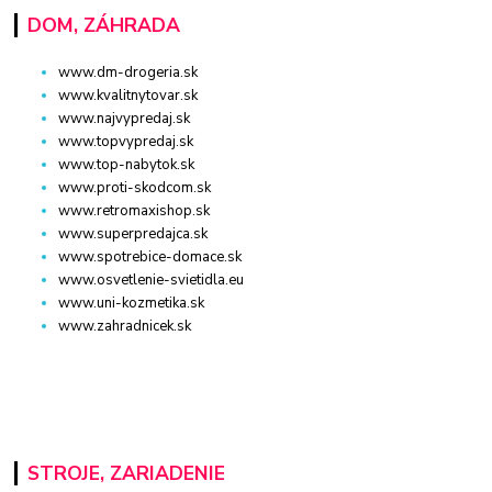
DOM, ZÁHRADA
www.dm-drogeria.sk
www.kvalitnytovar.sk
www.najvypredaj.sk
www.topvypredaj.sk
www.top-nabytok.sk
www.proti-skodcom.sk
www.retromaxishop.sk
www.superpredajca.sk
www.spotrebice-domace.sk
www.osvetlenie-svietidla.eu
www.uni-kozmetika.sk
www.zahradnicek.sk
STROJE, ZARIADENIE