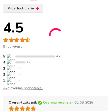
Pridať hodnotenie
4.5
5 hodnotenie
5
4 x
4
1 x
3
0 x
2
0 x
1
0 x
Ako overíme hodnotenie?
Overený zákazník
Overená recenzia
- 08. 08. 2026