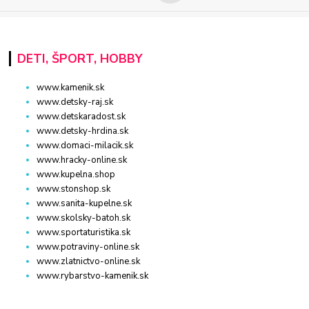
DETI, ŠPORT, HOBBY
www.kamenik.sk
www.detsky-raj.sk
www.detskaradost.sk
www.detsky-hrdina.sk
www.domaci-milacik.sk
www.hracky-online.sk
www.kupelna.shop
www.stonshop.sk
www.sanita-kupelne.sk
www.skolsky-batoh.sk
www.sportaturistika.sk
www.potraviny-online.sk
www.zlatnictvo-online.sk
www.rybarstvo-kamenik.sk