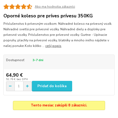
Ako ma hodnotia zákazníci
Oporné koleso pre príves prívesu 350KG
Príslušenstvo k prívesným vozíkom. Náhradné koleso na prívesný vozík.
Náhradné svetlá pre prívesné vozíky. Náhradné diely a doplnky pre
prívesné vozíky. Príslušenstvo pre prívesné vozíky. Gurtne - Upínacie
popruhy, plachty na prívesné vozíky, blatníky a mnoho iného nájdete v
našej ponuke.Koło kółko ...
celý popis
Dostupnosť
3-7 dni
64,90 €
52,76 €
bez DPH
Pridať do košíka
Tento mesiac zakúpili 8 zákazníci.