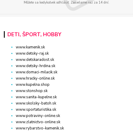
Môžete sa kedykoľvek odhlásiť. Zasielame raz za 14 dní.
DETI, ŠPORT, HOBBY
www.kamenik.sk
www.detsky-raj.sk
www.detskaradost.sk
www.detsky-hrdina.sk
www.domaci-milacik.sk
www.hracky-online.sk
www.kupelna.shop
www.stonshop.sk
www.sanita-kupelne.sk
www.skolsky-batoh.sk
www.sportaturistika.sk
www.potraviny-online.sk
www.zlatnictvo-online.sk
www.rybarstvo-kamenik.sk