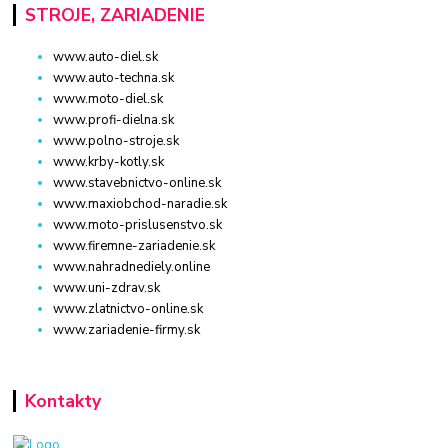
STROJE, ZARIADENIE
www.auto-diel.sk
www.auto-techna.sk
www.moto-diel.sk
www.profi-dielna.sk
www.polno-stroje.sk
www.krby-kotly.sk
www.stavebnictvo-online.sk
www.maxiobchod-naradie.sk
www.moto-prislusenstvo.sk
www.firemne-zariadenie.sk
www.nahradnediely.online
www.uni-zdrav.sk
www.zlatnictvo-online.sk
www.zariadenie-firmy.sk
Kontakty