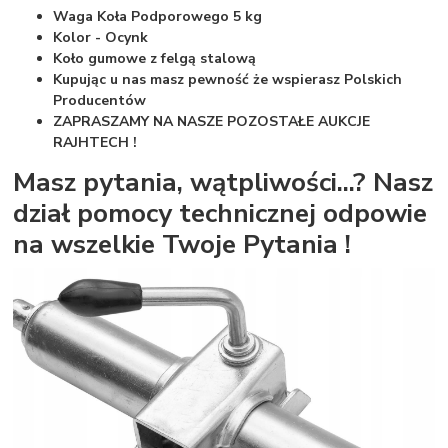
Waga Koła Podporowego 5 kg
Kolor - Ocynk
Koło gumowe z felgą stalową
Kupując u nas masz pewność że wspierasz Polskich
Producentów
ZAPRASZAMY NA NASZE POZOSTAŁE AUKCJE
RAJHTECH !
Masz pytania, wątpliwości...? Nasz
dział pomocy technicznej odpowie
na wszelkie Twoje Pytania !