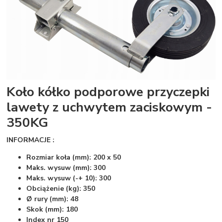
Koło kółko podporowe przyczepki
lawety z uchwytem zaciskowym -
350KG
INFORMACJE :
Rozmiar koła (mm):
200 x 50
Maks. wysuw (mm):
300
Maks. wysuw (-+ 10):
300
Obciążenie (kg):
350
Ø rury (mm):
48
Skok (mm):
180
Index nr 150