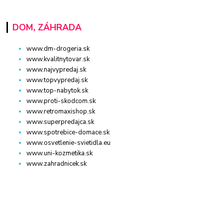
DOM, ZÁHRADA
www.dm-drogeria.sk
www.kvalitnytovar.sk
www.najvypredaj.sk
www.topvypredaj.sk
www.top-nabytok.sk
www.proti-skodcom.sk
www.retromaxishop.sk
www.superpredajca.sk
www.spotrebice-domace.sk
www.osvetlenie-svietidla.eu
www.uni-kozmetika.sk
www.zahradnicek.sk