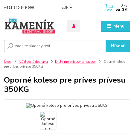
0
ks
EUR
+421 940 949 000
za
0 €
Menu
Hľadať
Úvod
Nákladná doprava
Diely pre prívesy a návesy
Oporné koleso
pre príves prívesu 350KG
Oporné koleso pre príves prívesu
350KG