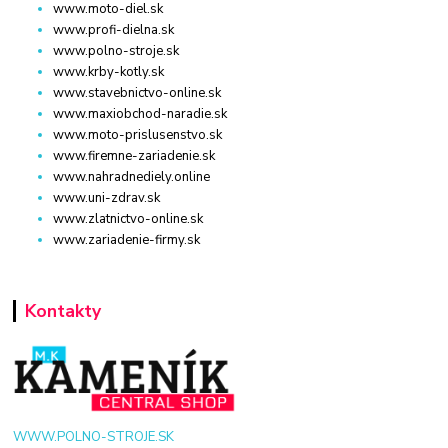
www.moto-diel.sk
www.profi-dielna.sk
www.polno-stroje.sk
www.krby-kotly.sk
www.stavebnictvo-online.sk
www.maxiobchod-naradie.sk
www.moto-prislusenstvo.sk
www.firemne-zariadenie.sk
www.nahradnediely.online
www.uni-zdrav.sk
www.zlatnictvo-online.sk
www.zariadenie-firmy.sk
Kontakty
WWW.POLNO-STROJE.SK