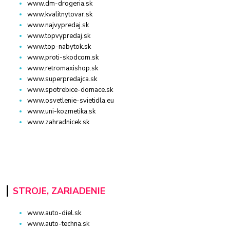
www.dm-drogeria.sk
www.kvalitnytovar.sk
www.najvypredaj.sk
www.topvypredaj.sk
www.top-nabytok.sk
www.proti-skodcom.sk
www.retromaxishop.sk
www.superpredajca.sk
www.spotrebice-domace.sk
www.osvetlenie-svietidla.eu
www.uni-kozmetika.sk
www.zahradnicek.sk
STROJE, ZARIADENIE
www.auto-diel.sk
www.auto-techna.sk