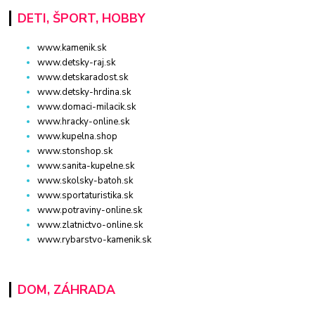
DETI, ŠPORT, HOBBY
www.kamenik.sk
www.detsky-raj.sk
www.detskaradost.sk
www.detsky-hrdina.sk
www.domaci-milacik.sk
www.hracky-online.sk
www.kupelna.shop
www.stonshop.sk
www.sanita-kupelne.sk
www.skolsky-batoh.sk
www.sportaturistika.sk
www.potraviny-online.sk
www.zlatnictvo-online.sk
www.rybarstvo-kamenik.sk
DOM, ZÁHRADA