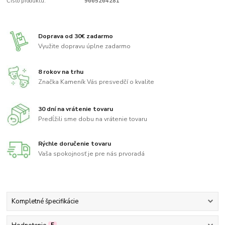
Číslo produktu:
9665264281
Doprava od 30€ zadarmo
Využite dopravu úplne zadarmo
8 rokov na trhu
Značka Kameník Vás presvedčí o kvalite
30 dní na vrátenie tovaru
Predĺžili sme dobu na vrátenie tovaru
Rýchle doručenie tovaru
Vaša spokojnosť je pre nás prvoradá
Kompletné špecifikácie