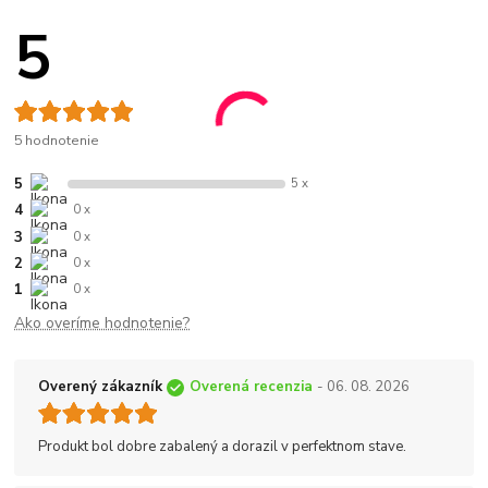
5
5 hodnotenie
5
5 x
4
0 x
3
0 x
2
0 x
1
0 x
Ako overíme hodnotenie?
Overený zákazník
Overená recenzia
- 06. 08. 2026
Produkt bol dobre zabalený a dorazil v perfektnom stave.