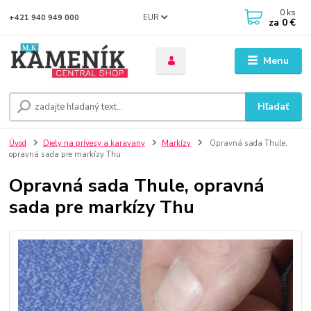
0
ks
EUR
+421 940 949 000
za
0 €
Menu
Hľadať
Úvod
Diely na prívesy a karavany
Markízy
Opravná sada Thule,
opravná sada pre markízy Thu
Opravná sada Thule, opravná
sada pre markízy Thu