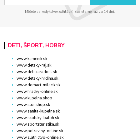
Môžete sa kedykoľvek odhlásiť. Zasielame raz za 14 dní.
DETI, ŠPORT, HOBBY
www.kamenik.sk
www.detsky-raj.sk
www.detskaradost.sk
www.detsky-hrdina.sk
www.domaci-milacik.sk
www.hracky-online.sk
www.kupelna.shop
www.stonshop.sk
www.sanita-kupelne.sk
www.skolsky-batoh.sk
www.sportaturistika.sk
www.potraviny-online.sk
www.zlatnictvo-online.sk