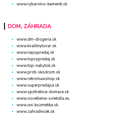
www.rybarstvo-kamenik.sk
DOM, ZÁHRADA
www.dm-drogeria.sk
www.kvalitnytovar.sk
www.najvypredaj.sk
www.topvypredaj.sk
www.top-nabytok.sk
www.proti-skodcom.sk
www.retromaxishop.sk
www.superpredajca.sk
www.spotrebice-domace.sk
www.osvetlenie-svietidla.eu
www.uni-kozmetika.sk
www.zahradnicek.sk