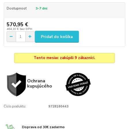
Dostupnosť
3-7 dni
570,95 €
464,19 €
bez DPH
Pridať do košíka
Tento mesiac zakúpili 9 zákazníci.
Ochrana
kupujúcého
Číslo produktu:
9728160443
Doprava od 30€ zadarmo