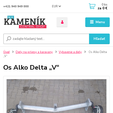
0
ks
EUR
+421 940 949 000
za
0 €
Menu
Hľadať
Úvod
Diely na prívesy a karavany
Vybavenie a diely
Os Alko Delta
„V“
Os Alko Delta „V“