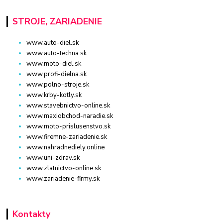
STROJE, ZARIADENIE
www.auto-diel.sk
www.auto-techna.sk
www.moto-diel.sk
www.profi-dielna.sk
www.polno-stroje.sk
www.krby-kotly.sk
www.stavebnictvo-online.sk
www.maxiobchod-naradie.sk
www.moto-prislusenstvo.sk
www.firemne-zariadenie.sk
www.nahradnediely.online
www.uni-zdrav.sk
www.zlatnictvo-online.sk
www.zariadenie-firmy.sk
Kontakty