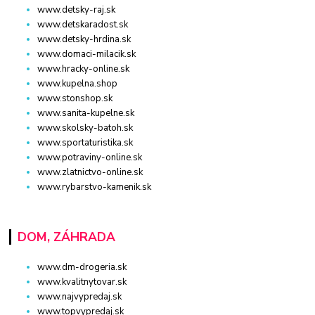
www.detsky-raj.sk
www.detskaradost.sk
www.detsky-hrdina.sk
www.domaci-milacik.sk
www.hracky-online.sk
www.kupelna.shop
www.stonshop.sk
www.sanita-kupelne.sk
www.skolsky-batoh.sk
www.sportaturistika.sk
www.potraviny-online.sk
www.zlatnictvo-online.sk
www.rybarstvo-kamenik.sk
DOM, ZÁHRADA
www.dm-drogeria.sk
www.kvalitnytovar.sk
www.najvypredaj.sk
www.topvypredaj.sk