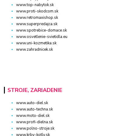
www.top-nabytok.sk
www.proti-skodcom.sk
www.retromaxishop.sk
www.superpredajca.sk
www.spotrebice-domace.sk
www.osvetlenie-svietidla.eu
www.uni-kozmetika.sk
www.zahradnicek.sk
STROJE, ZARIADENIE
www.auto-diel.sk
www.auto-techna.sk
www.moto-diel.sk
www.profi-dielna.sk
www.polno-stroje.sk
www.krby-kotly.sk