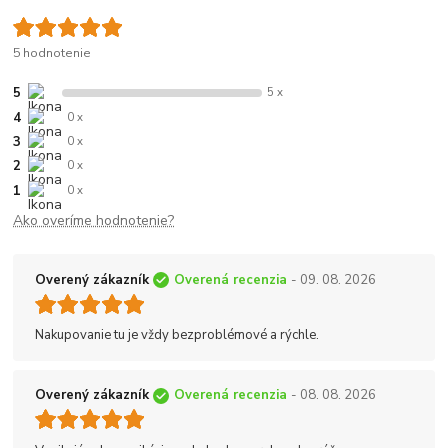
5 hodnotenie
5
5 x
4
0 x
3
0 x
2
0 x
1
0 x
Ako overíme hodnotenie?
Overený zákazník
Overená recenzia
- 09. 08. 2026
Nakupovanie tu je vždy bezproblémové a rýchle.
Overený zákazník
Overená recenzia
- 08. 08. 2026