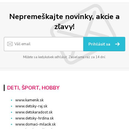
Nepremeškajte novinky, akcie a
zľavy!
Prihlásiť sa
Môžete sa kedykoľvek odhlásiť. Zasielame raz za 14 dní.
DETI, ŠPORT, HOBBY
www.kamenik.sk
www.detsky-raj.sk
www.detskaradost.sk
www.detsky-hrdina.sk
www.domaci-milacik.sk