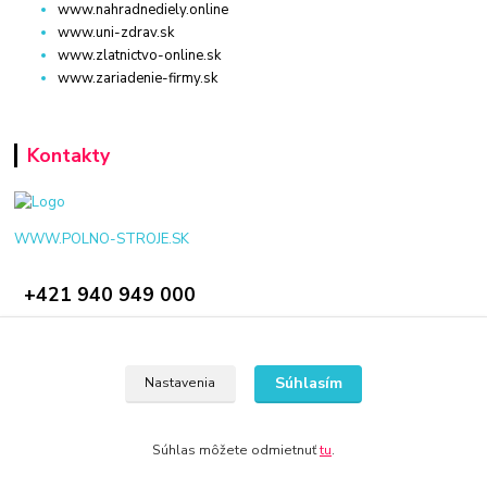
www.nahradnediely.online
www.uni-zdrav.sk
www.zlatnictvo-online.sk
www.zariadenie-firmy.sk
Kontakty
WWW.POLNO-STROJE.SK
+421 940 949 000
info@polno-stroje.sk
Súhlasím
Nastavenia
Súhlas môžete odmietnuť
tu
.