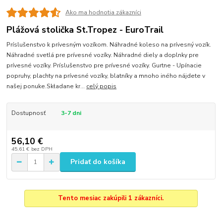
Ako ma hodnotia zákazníci
Plážová stolička St.Tropez - EuroTrail
Príslušenstvo k prívesným vozíkom. Náhradné koleso na prívesný vozík.
Náhradné svetlá pre prívesné vozíky. Náhradné diely a doplnky pre
prívesné vozíky. Príslušenstvo pre prívesné vozíky. Gurtne - Upínacie
popruhy, plachty na prívesné vozíky, blatníky a mnoho iného nájdete v
našej ponuke.Składane kr...
celý popis
Dostupnosť
3-7 dni
56,10 €
45,61 €
bez DPH
Pridať do košíka
Tento mesiac zakúpili 1 zákazníci.