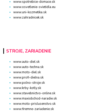
www.spotrebice-domace.sk
www.osvetlenie-svietidla.eu
www.uni-kozmetika.sk
www.zahradnicek.sk
STROJE, ZARIADENIE
www.auto-diel.sk
www.auto-techna.sk
www.moto-diel.sk
www.profi-dielna.sk
www.polno-stroje.sk
www.krby-kotly.sk
www.stavebnictvo-online.sk
www.maxiobchod-naradie.sk
www.moto-prislusenstvo.sk
www.firemne-zariadenie.sk