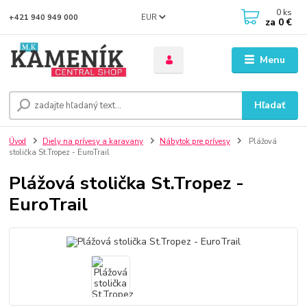
0
ks
EUR
+421 940 949 000
za
0 €
Menu
Hľadať
Úvod
Diely na prívesy a karavany
Nábytok pre prívesy
Plážová
stolička St.Tropez - EuroTrail
Plážová stolička St.Tropez -
EuroTrail