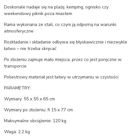
Doskonale nadaje się na plażę, kemping, ognisko czy
weekendowy piknik poza miastem
Rama wykonana ze stali, co czyni ją odporną na warunki
atmosferyczne
Rozkładanie i składanie odbywa się błyskawicznie i niezwykle
łatwo – nie trzeba skręcać
Po złożeniu zajmuje mało miejsca, przez co jest poręczne w
transporcie
Poliestrowy materiał jest łatwy w utrzymaniu w czystości
PARAMETRY:
Wymiary: 55 x 55 x 65 cm
Wymiary po złożeniu: fi 15 x 77 cm
Maksymalne obciążenie: 120 kg
Waga: 2.2 kg