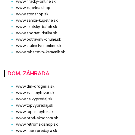
www.hracky-online.sk
www.kupelna.shop
www.stonshop.sk
www.sanita-kupelne.sk
www.skolsky-batoh.sk
www.sportaturistika.sk
www.potraviny-online.sk
www.zlatnictvo-online.sk
www.rybarstvo-kamenik.sk
DOM, ZÁHRADA
www.dm-drogeria.sk
www.kvalitnytovar.sk
www.najvypredaj.sk
www.topvypredaj.sk
www.top-nabytok.sk
www.proti-skodcom.sk
www.retromaxishop.sk
www.superpredajca.sk