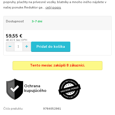
popruhy, plachty na prívesné vozíky, blatníky a mnoho iného nájdete v
našej ponuke.Reduktor ga...
celý popis
Dostupnosť
3-7 dni
59,55 €
48,41 €
bez DPH
Pridať do košíka
Tento mesiac zakúpili 8 zákazníci.
Ochrana
kupujúcého
Číslo produktu:
9764052961