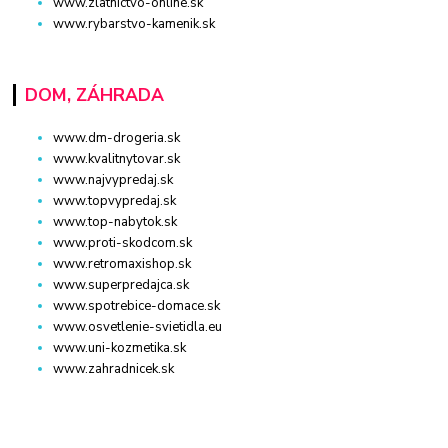
www.zlatnictvo-online.sk
www.rybarstvo-kamenik.sk
DOM, ZÁHRADA
www.dm-drogeria.sk
www.kvalitnytovar.sk
www.najvypredaj.sk
www.topvypredaj.sk
www.top-nabytok.sk
www.proti-skodcom.sk
www.retromaxishop.sk
www.superpredajca.sk
www.spotrebice-domace.sk
www.osvetlenie-svietidla.eu
www.uni-kozmetika.sk
www.zahradnicek.sk