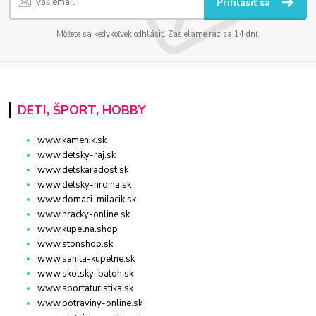
Prihlásiť sa
Môžete sa kedykoľvek odhlásiť. Zasielame raz za 14 dní.
DETI, ŠPORT, HOBBY
www.kamenik.sk
www.detsky-raj.sk
www.detskaradost.sk
www.detsky-hrdina.sk
www.domaci-milacik.sk
www.hracky-online.sk
www.kupelna.shop
www.stonshop.sk
www.sanita-kupelne.sk
www.skolsky-batoh.sk
www.sportaturistika.sk
www.potraviny-online.sk