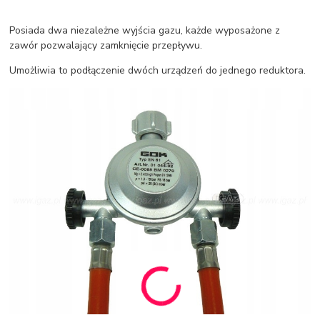
Posiada dwa niezależne wyjścia gazu, każde wyposażone z
zawór pozwalający zamknięcie przepływu.
Umożliwia to podłączenie dwóch urządzeń do jednego reduktora.