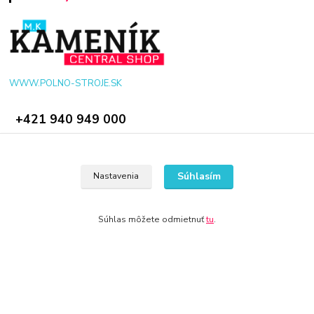
WWW.POLNO-STROJE.SK
+421 940 949 000
info@polno-stroje.sk
Súhlasím
Nastavenia
Súhlas môžete odmietnuť
tu
.
© 2024 Všetky práva vyhradené KAMENIK.SK
Vytvorené na
Eshop-rychlo.sk