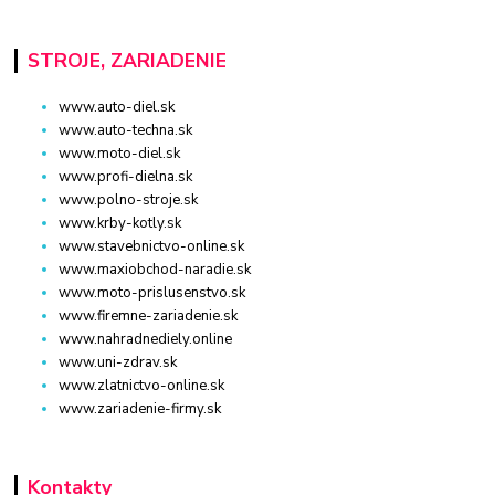
STROJE, ZARIADENIE
www.auto-diel.sk
www.auto-techna.sk
www.moto-diel.sk
www.profi-dielna.sk
www.polno-stroje.sk
www.krby-kotly.sk
www.stavebnictvo-online.sk
www.maxiobchod-naradie.sk
www.moto-prislusenstvo.sk
www.firemne-zariadenie.sk
www.nahradnediely.online
www.uni-zdrav.sk
www.zlatnictvo-online.sk
www.zariadenie-firmy.sk
Kontakty