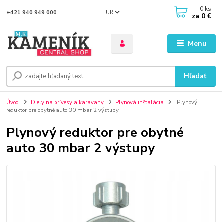
0
ks
EUR
+421 940 949 000
za
0 €
Menu
Hľadať
Úvod
Diely na prívesy a karavany
Plynová inštalácia
Plynový
reduktor pre obytné auto 30 mbar 2 výstupy
Plynový reduktor pre obytné
auto 30 mbar 2 výstupy