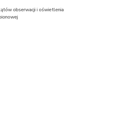
ątów obserwacji i oświetlenia
pionowej