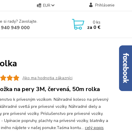
Prihlásenie
EUR
e si rady? Zavolajte.
0
ks
za
0 €
 940 949 000
olka
Ako ma hodnotia zákazníci
ožka na pery 3M, červená, 50m rolka
šenstvo k prívesným vozíkom. Náhradné koleso na prívesný
 Náhradné svetlá pre prívesné vozíky. Náhradné diely a
 pre prívesné vozíky. Príslušenstvo pre prívesné vozíky.
 - Upínacie popruhy, plachty na prívesné vozíky, blatníky a
iného nájdete v našej ponuke.Taśma kontu...
celý popis