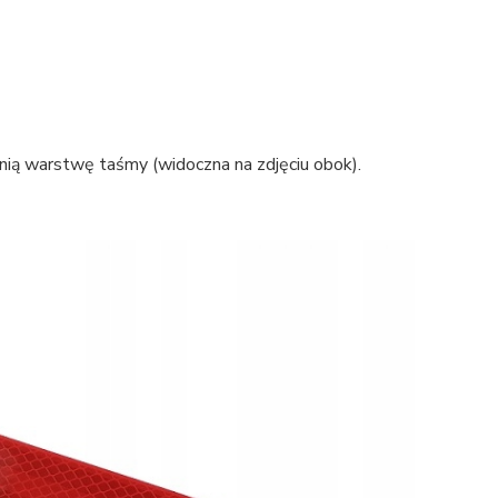
nią warstwę taśmy (widoczna na zdjęciu obok).