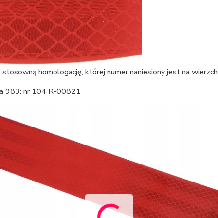
 stosowną homologację, której numer naniesiony jest na wierzch
ia 983: nr 104 R-00821