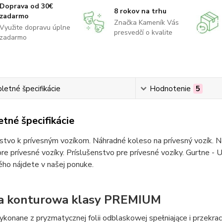
Doprava od 30€
8 rokov na trhu
zadarmo
Značka Kameník Vás
Využite dopravu úplne
presvedčí o kvalite
zadarmo
etné špecifikácie
Hodnotenie
5
tné špecifikácie
stvo k prívesným vozíkom. Náhradné koleso na prívesný vozík. Ná
re prívesné vozíky. Príslušenstvo pre prívesné vozíky. Gurtne - U
ho nájdete v našej ponuke.
a konturowa klasy PREMIUM
onane z pryzmatycznej folii odblaskowej spełniające i przekra