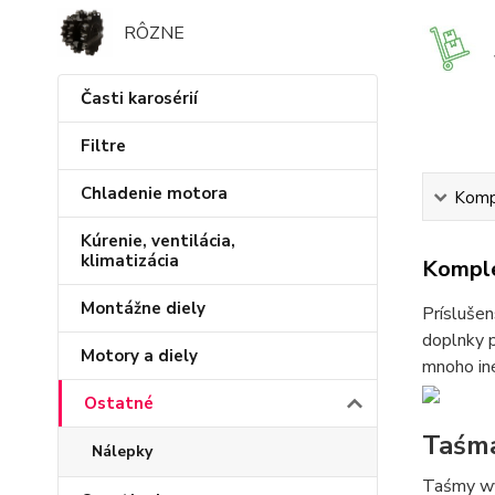
RÔZNE
Časti karosérií
Filtre
Chladenie motora
Kompl
Kúrenie, ventilácia,
klimatizácia
Komple
Montážne diely
Príslušen
doplnky p
Motory a diely
mnoho iné
Ostatné
Taśm
Nálepky
Taśmy wyk