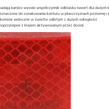
iadają bardzo wysoki współczynnik odblasku nawet dla dużych k
eznaczone do oznakowania konturu w płaszczyznach poziomej i 
komicie widoczne w świetle odbitym z dużych odległości
oprzylepne z klejem aktywowanym przez docisk