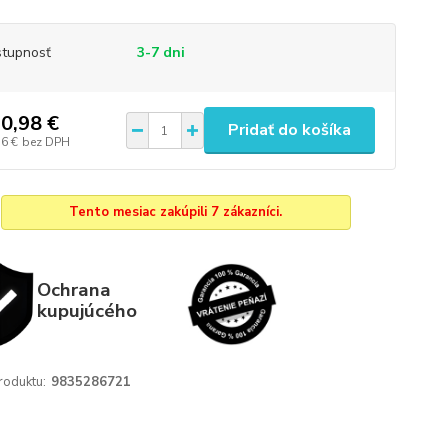
tupnosť
3-7 dni
0,98 €
Pridať do košíka
36 €
bez DPH
Tento mesiac zakúpili 7 zákazníci.
Ochrana
kupujúcého
roduktu:
9835286721