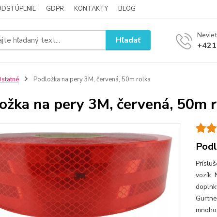
ODSTÚPENIE
GDPR
KONTAKTY
BLOG
Neviet
Hľadať
+421
statné
Podložka na pery 3M, červená, 50m rolka
ožka na pery 3M, červená, 50m r
Podl
Príslu
vozík.
doplnky
Gurtne
mnoho 