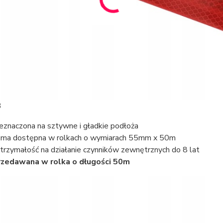
3
eznaczona na sztywne i gładkie podłoża
ma dostępna w rolkach o wymiarach 55mm x 50m
rzymałość na działanie czynników zewnętrznych do 8 lat
zedawana w rolka o długości 50m