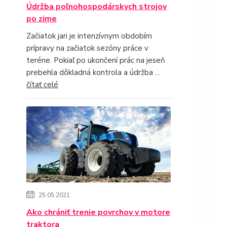
Údržba poľnohospodárskych strojov
po zime
Začiatok jari je intenzívnym obdobím
prípravy na začiatok sezóny práce v
teréne. Pokiaľ po ukončení prác na jeseň
prebehla dôkladná kontrola a údržba ...
čítať celé
25.05.2021
Ako chrániť trenie povrchov v motore
traktora