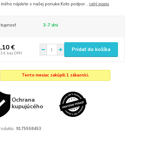
iného nájdete v našej ponuke.Koło podpor...
celý popis
tupnosť
3-7 dni
,10 €
Pridať do košíka
23 €
bez DPH
Tento mesiac zakúpili 1 zákazníci.
Ochrana
kupujúcého
roduktu:
9175558453