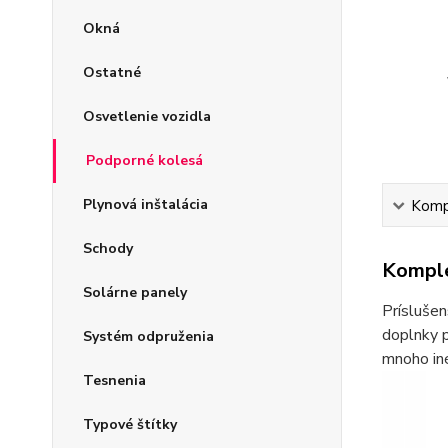
Okná
Ostatné
Osvetlenie vozidla
Podporné kolesá
Plynová inštalácia
Kompl
Schody
Komple
Solárne panely
Príslušen
doplnky p
Systém odpruženia
mnoho iné
Tesnenia
Typové štítky