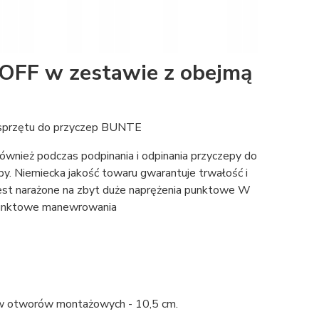
FF w zestawie z obejmą
 sprzętu do przyczep BUNTE
wnież podczas podpinania i odpinania przyczepy do
. Niemiecka jakość towaru gwarantuje trwałość i
jest narażone na zbyt duże naprężenia punktowe W
ójpunktowe manewrowania
w otworów montażowych - 10,5 cm.