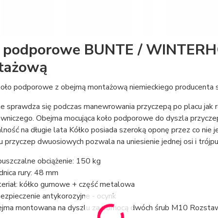
 podporowe BUNTE / WINTERHO
tażową
oło podporowe z obejmą montażową niemieckiego producenta
e sprawdza się podczas manewrowania przyczepą po placu jak ró
owniczego. Obejma mocująca koło podporowe do dyszla przyczepy
lność na długie lata Kółko posiada szeroką oponę przez co nie 
u przyczep dwuosiowych pozwala na uniesienie jednej osi i tr
uszczalne obciążenie: 150 kg
dnica rury: 48 mm
eriał: kółko gumowe + część metalowa
ezpieczenie antykorozyjne - ocynk
jma montowana na dyszlu za pomocą dwóch śrub M10 Rozsta