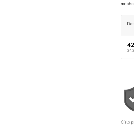
mnoho 
Dos
42
34,
Číslo p