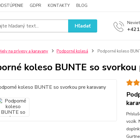
ODSTÚPENIE
GDPR
KONTAKTY
BLOG
Neviet
Hľadať
+421
iely na prívesy a karavany
Podporné kolesá
Podporné koleso BUNT
orné koleso BUNTE so svorkou 
Podp
kara
Príslu
vozík.
doplnky
Gurtne