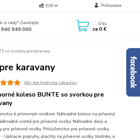
Prihlásenie
EUR
e si rady? Zavolajte.
0
ks
za
0 €
 940 949 000
E so svorkou pre karavany
pre karavany
Ako ma hodnotia zákazníci
orné koleso BUNTE so svorkou pre
vany
šenstvo k prívesným vozíkom. Náhradné koleso na prívesný
 Náhradné svetlá pre prívesné vozíky. Náhradné diely a
 pre prívesné vozíky. Príslušenstvo pre prívesné vozíky.
 - Upínacie popruhy, plachty na prívesné vozíky, blatníky a