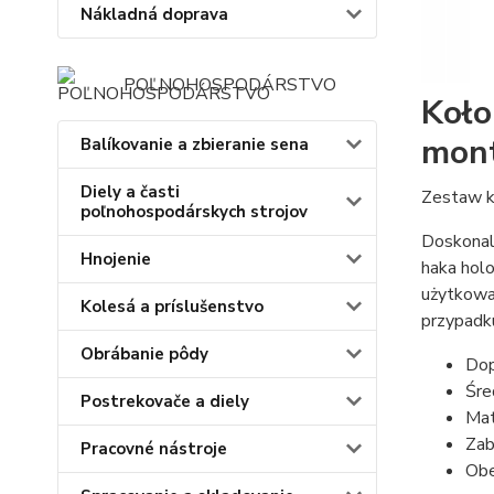
Nákladná doprava
POĽNOHOSPODÁRSTVO
Koło
mon
Balíkovanie a zbieranie sena
Diely a časti
Zestaw k
poľnohospodárskych strojov
Doskonal
Hnojenie
haka hol
użytkowa
Kolesá a príslušenstvo
przypadk
Obrábanie pôdy
Dop
Śre
Postrekovače a diely
Mat
Zab
Pracovné nástroje
Obe