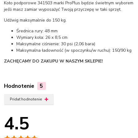
Koło podporowe 341503 marki ProPlus będzie świetnym wyborem
jeśli masz zamiar wyposażyć Twoją przyczepę w taki sprzęt.
Udźwig maksymalnie do 150 kg.
Średnica rury: 48 mm
Wymiary koła: 26 x 8,5 cm
Maksymalne ciśnienie: 30 psi (2,06 bara)
Maksymalna ładowność (w spoczynku/w ruchu): 150/90 kg
ZACHĘCAMY DO ZAKUPU W NASZYM SKLEPIE!
Hodnotenie
5
Pridať hodnotenie
4.5