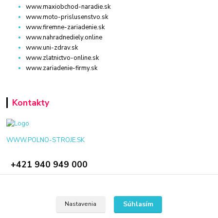
www.maxiobchod-naradie.sk
www.moto-prislusenstvo.sk
www.firemne-zariadenie.sk
www.nahradnediely.online
www.uni-zdrav.sk
www.zlatnictvo-online.sk
www.zariadenie-firmy.sk
Kontakty
WWW.POLNO-STROJE.SK
+421 940 949 000
info@polno-stroje.sk
Súhlasím
Nastavenia