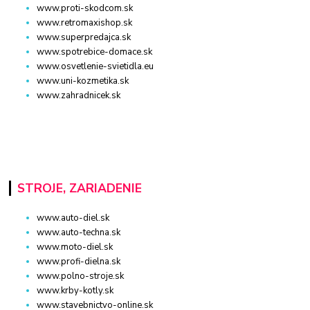
www.proti-skodcom.sk
www.retromaxishop.sk
www.superpredajca.sk
www.spotrebice-domace.sk
www.osvetlenie-svietidla.eu
www.uni-kozmetika.sk
www.zahradnicek.sk
STROJE, ZARIADENIE
www.auto-diel.sk
www.auto-techna.sk
www.moto-diel.sk
www.profi-dielna.sk
www.polno-stroje.sk
www.krby-kotly.sk
www.stavebnictvo-online.sk