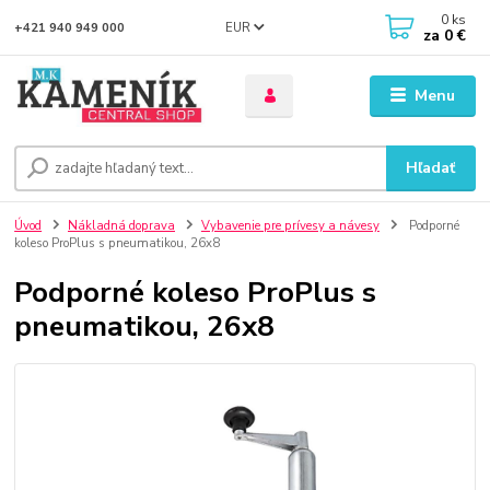
0
ks
EUR
+421 940 949 000
za
0 €
Menu
Hľadať
Úvod
Nákladná doprava
Vybavenie pre prívesy a návesy
Podporné
koleso ProPlus s pneumatikou, 26x8
Podporné koleso ProPlus s
pneumatikou, 26x8