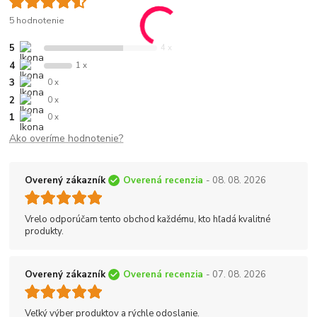
5 hodnotenie
5
4 x
4
1 x
3
0 x
2
0 x
1
0 x
Ako overíme hodnotenie?
Overený zákazník
Overená recenzia
- 08. 08. 2026
Vrelo odporúčam tento obchod každému, kto hľadá kvalitné
produkty.
Overený zákazník
Overená recenzia
- 07. 08. 2026
Veľký výber produktov a rýchle odoslanie.