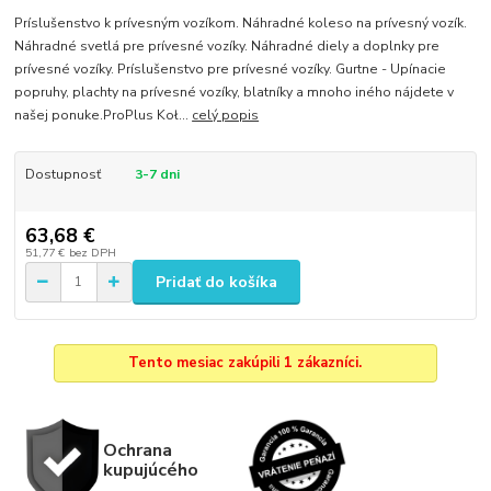
Príslušenstvo k prívesným vozíkom. Náhradné koleso na prívesný vozík.
Náhradné svetlá pre prívesné vozíky. Náhradné diely a doplnky pre
prívesné vozíky. Príslušenstvo pre prívesné vozíky. Gurtne - Upínacie
popruhy, plachty na prívesné vozíky, blatníky a mnoho iného nájdete v
našej ponuke.ProPlus Koł...
celý popis
Dostupnosť
3-7 dni
63,68 €
51,77 €
bez DPH
Pridať do košíka
Tento mesiac zakúpili 1 zákazníci.
Ochrana
kupujúcého