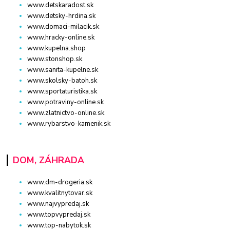
www.detskaradost.sk
www.detsky-hrdina.sk
www.domaci-milacik.sk
www.hracky-online.sk
www.kupelna.shop
www.stonshop.sk
www.sanita-kupelne.sk
www.skolsky-batoh.sk
www.sportaturistika.sk
www.potraviny-online.sk
www.zlatnictvo-online.sk
www.rybarstvo-kamenik.sk
DOM, ZÁHRADA
www.dm-drogeria.sk
www.kvalitnytovar.sk
www.najvypredaj.sk
www.topvypredaj.sk
www.top-nabytok.sk