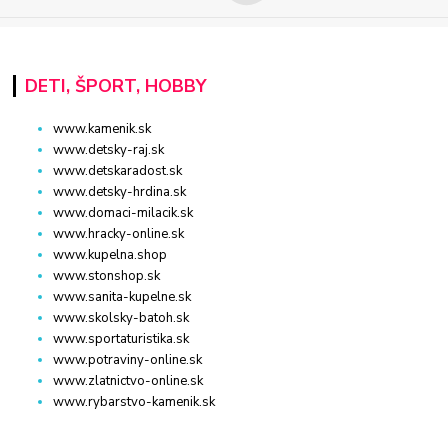
DETI, ŠPORT, HOBBY
www.kamenik.sk
www.detsky-raj.sk
www.detskaradost.sk
www.detsky-hrdina.sk
www.domaci-milacik.sk
www.hracky-online.sk
www.kupelna.shop
www.stonshop.sk
www.sanita-kupelne.sk
www.skolsky-batoh.sk
www.sportaturistika.sk
www.potraviny-online.sk
www.zlatnictvo-online.sk
www.rybarstvo-kamenik.sk