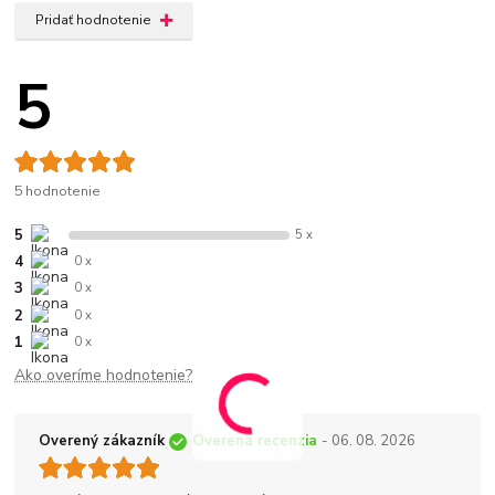
Pridať hodnotenie
5
5 hodnotenie
5
5 x
4
0 x
3
0 x
2
0 x
1
0 x
Ako overíme hodnotenie?
Overený zákazník
Overená recenzia
- 06. 08. 2026