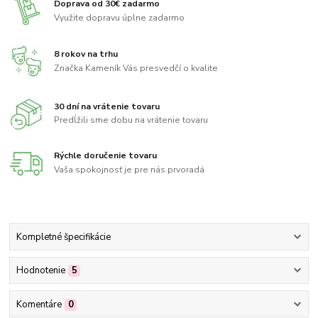
Doprava od 30€ zadarmo
Využite dopravu úplne zadarmo
8 rokov na trhu
Značka Kameník Vás presvedčí o kvalite
30 dní na vrátenie tovaru
Predĺžili sme dobu na vrátenie tovaru
Rýchle doručenie tovaru
Vaša spokojnosť je pre nás prvoradá
Kompletné špecifikácie
Hodnotenie
5
Komentáre
0