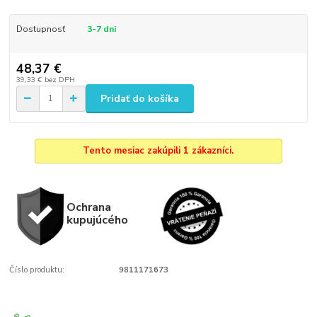
Dostupnosť
3-7 dni
48,37 €
39,33 €
bez DPH
Pridať do košíka
Tento mesiac zakúpili 1 zákazníci.
Ochrana
kupujúcého
Číslo produktu:
9811171673