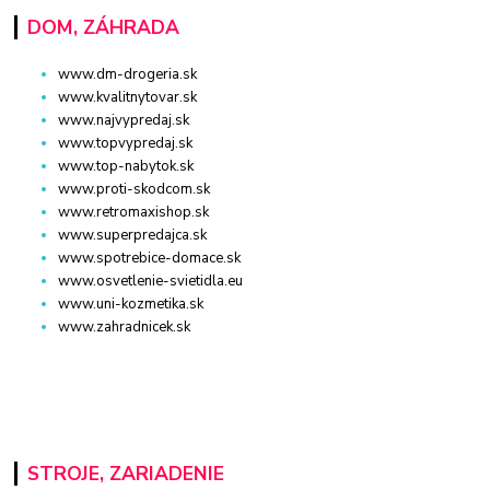
DOM, ZÁHRADA
www.dm-drogeria.sk
www.kvalitnytovar.sk
www.najvypredaj.sk
www.topvypredaj.sk
www.top-nabytok.sk
www.proti-skodcom.sk
www.retromaxishop.sk
www.superpredajca.sk
www.spotrebice-domace.sk
www.osvetlenie-svietidla.eu
www.uni-kozmetika.sk
www.zahradnicek.sk
STROJE, ZARIADENIE