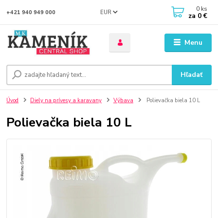
0
ks
EUR
+421 940 949 000
za
0 €
Menu
Hľadať
Úvod
Diely na prívesy a karavany
Výbava
Polievačka biela 10 L
Polievačka biela 10 L