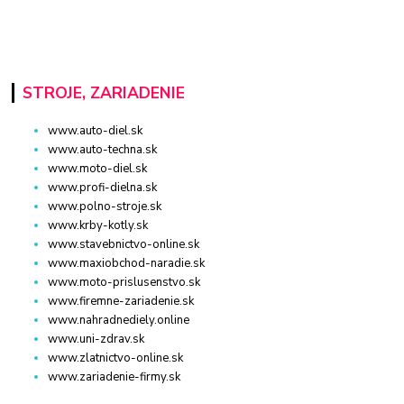
STROJE, ZARIADENIE
www.auto-diel.sk
www.auto-techna.sk
www.moto-diel.sk
www.profi-dielna.sk
www.polno-stroje.sk
www.krby-kotly.sk
www.stavebnictvo-online.sk
www.maxiobchod-naradie.sk
www.moto-prislusenstvo.sk
www.firemne-zariadenie.sk
www.nahradnediely.online
www.uni-zdrav.sk
www.zlatnictvo-online.sk
www.zariadenie-firmy.sk