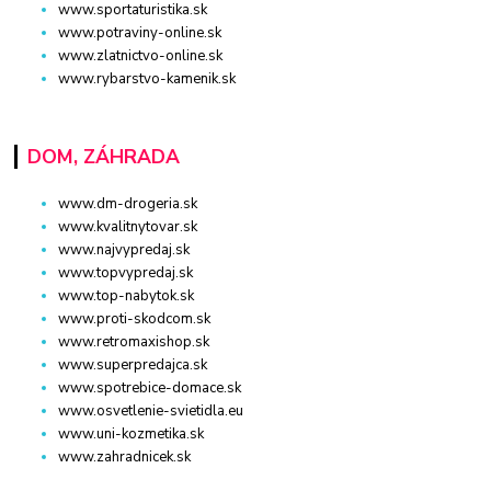
www.sportaturistika.sk
www.potraviny-online.sk
www.zlatnictvo-online.sk
www.rybarstvo-kamenik.sk
DOM, ZÁHRADA
www.dm-drogeria.sk
www.kvalitnytovar.sk
www.najvypredaj.sk
www.topvypredaj.sk
www.top-nabytok.sk
www.proti-skodcom.sk
www.retromaxishop.sk
www.superpredajca.sk
www.spotrebice-domace.sk
www.osvetlenie-svietidla.eu
www.uni-kozmetika.sk
www.zahradnicek.sk