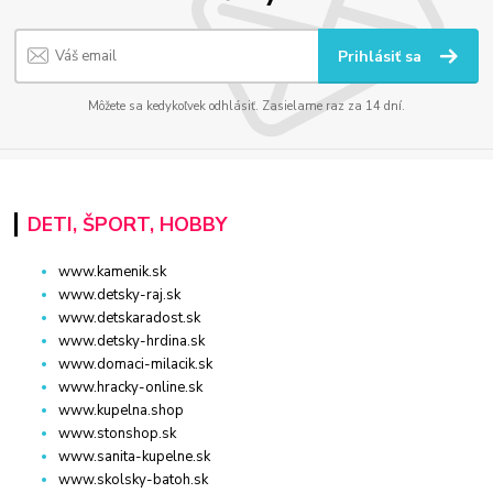
Prihlásiť sa
Môžete sa kedykoľvek odhlásiť. Zasielame raz za 14 dní.
DETI, ŠPORT, HOBBY
www.kamenik.sk
www.detsky-raj.sk
www.detskaradost.sk
www.detsky-hrdina.sk
www.domaci-milacik.sk
www.hracky-online.sk
www.kupelna.shop
www.stonshop.sk
www.sanita-kupelne.sk
www.skolsky-batoh.sk