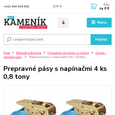
0
ks
EUR
+421 940 949 000
za
0 €
Menu
Hľadať
Úvod
Nákladná doprava
Vybavenie pre prívesy a návesy
Gurtne -
upínacie pásy
Prepravné pásy s napínačmi 4 ks 0,8 tony
Prepravné pásy s napínačmi 4 ks
0,8 tony