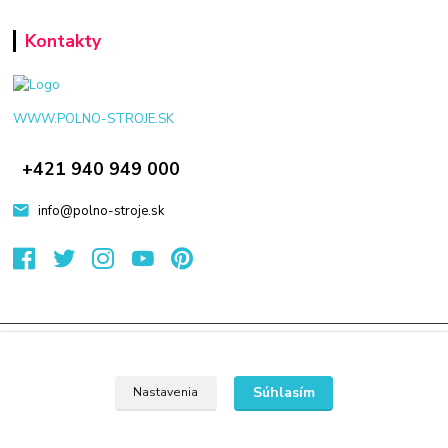
Kontakty
WWW.POLNO-STROJE.SK
+421 940 949 000
info@polno-stroje.sk
© 2024 Všetky práva vyhradené KAMENIK.SK
Vytvorené na
Eshop-rychlo.sk
Súhlasím
Nastavenia