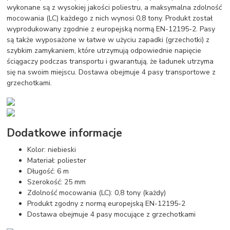
wykonane są z wysokiej jakości poliestru, a maksymalna zdolność
mocowania (LC) każdego z nich wynosi 0,8 tony. Produkt został
wyprodukowany zgodnie z europejską normą EN-12195-2. Pasy
są także wyposażone w łatwe w użyciu zapadki (grzechotki) z
szybkim zamykaniem, które utrzymują odpowiednie napięcie
ściągaczy podczas transportu i gwarantują, że ładunek utrzyma
się na swoim miejscu. Dostawa obejmuje 4 pasy transportowe z
grzechotkami.
Dodatkowe informacje
Kolor: niebieski
Materiał: poliester
Długość: 6 m
Szerokość: 25 mm
Zdolność mocowania (LC): 0,8 tony (każdy)
Produkt zgodny z normą europejską EN-12195-2
Dostawa obejmuje 4 pasy mocujące z grzechotkami