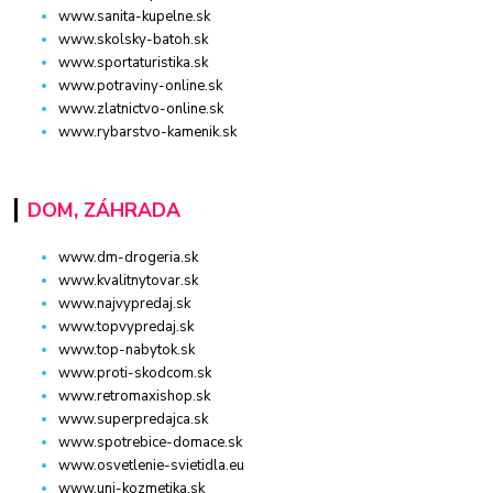
www.sanita-kupelne.sk
www.skolsky-batoh.sk
www.sportaturistika.sk
www.potraviny-online.sk
www.zlatnictvo-online.sk
www.rybarstvo-kamenik.sk
DOM, ZÁHRADA
www.dm-drogeria.sk
www.kvalitnytovar.sk
www.najvypredaj.sk
www.topvypredaj.sk
www.top-nabytok.sk
www.proti-skodcom.sk
www.retromaxishop.sk
www.superpredajca.sk
www.spotrebice-domace.sk
www.osvetlenie-svietidla.eu
www.uni-kozmetika.sk