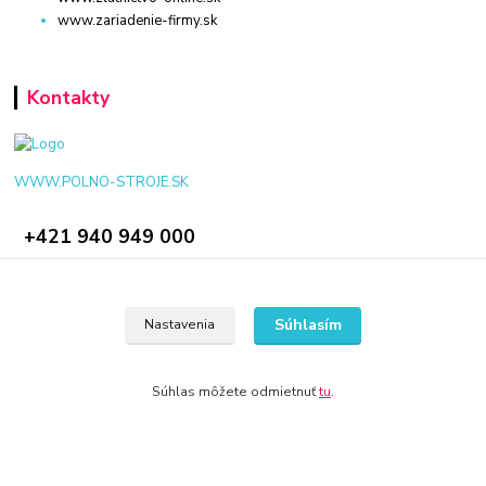
www.zariadenie-firmy.sk
Kontakty
WWW.POLNO-STROJE.SK
+421 940 949 000
info@polno-stroje.sk
Súhlasím
Nastavenia
Súhlas môžete odmietnuť
tu
.
© 2024 Všetky práva vyhradené KAMENIK.SK
Vytvorené na
Eshop-rychlo.sk