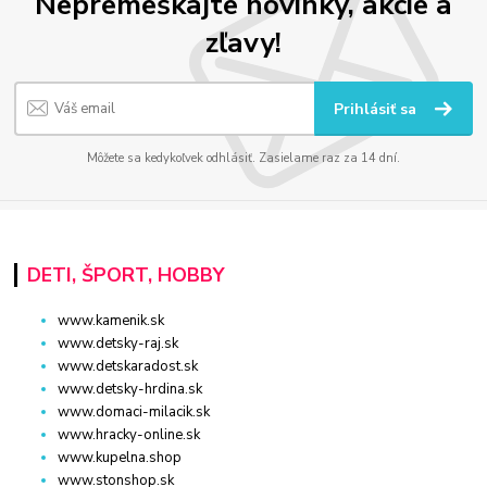
Nepremeškajte novinky, akcie a
zľavy!
Prihlásiť sa
Môžete sa kedykoľvek odhlásiť. Zasielame raz za 14 dní.
DETI, ŠPORT, HOBBY
www.kamenik.sk
www.detsky-raj.sk
www.detskaradost.sk
www.detsky-hrdina.sk
www.domaci-milacik.sk
www.hracky-online.sk
www.kupelna.shop
www.stonshop.sk