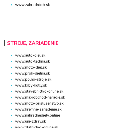
www.zahradnicek.sk
STROJE, ZARIADENIE
www.auto-diel.sk
www.auto-techna.sk
www.moto-diel.sk
www.profi-dielna.sk
www.polno-stroje.sk
www.krby-kotly.sk
www.stavebnictvo-online.sk
www.maxiobchod-naradie.sk
www.moto-prislusenstvo.sk
www.firemne-zariadenie.sk
www.nahradnediely.online
www.uni-zdrav.sk
www.zlatnictvo-online.sk