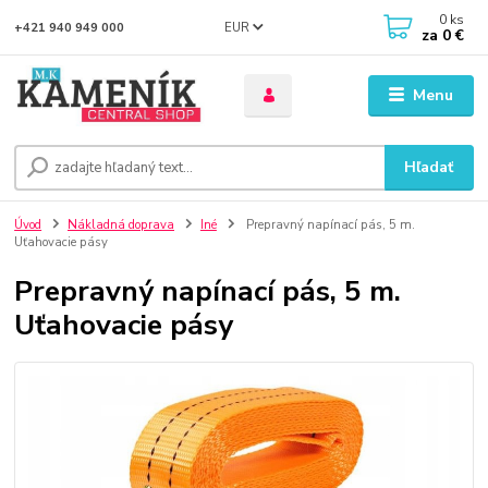
0
ks
EUR
+421 940 949 000
za
0 €
Menu
Hľadať
Úvod
Nákladná doprava
Iné
Prepravný napínací pás, 5 m.
Uťahovacie pásy
Prepravný napínací pás, 5 m.
Uťahovacie pásy