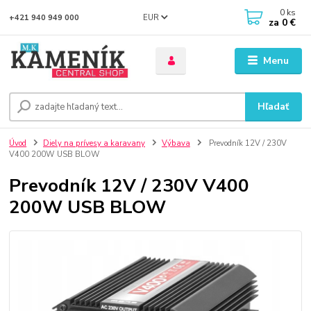
0
ks
EUR
+421 940 949 000
za
0 €
Menu
Hľadať
Úvod
Diely na prívesy a karavany
Výbava
Prevodník 12V / 230V
V400 200W USB BLOW
Prevodník 12V / 230V V400
200W USB BLOW