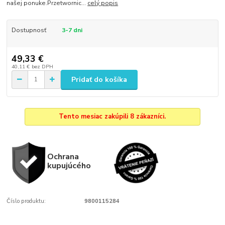
našej ponuke.Przetwornic...
celý popis
Dostupnosť
3-7 dni
49,33 €
40,11 €
bez DPH
Pridať do košíka
Tento mesiac zakúpili 8 zákazníci.
Ochrana
kupujúcého
Číslo produktu:
9800115284