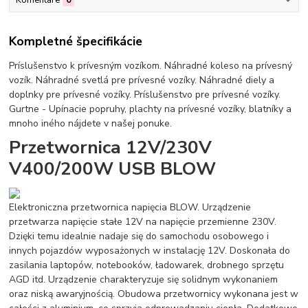
Kompletné špecifikácie
Príslušenstvo k prívesným vozíkom. Náhradné koleso na prívesný
vozík. Náhradné svetlá pre prívesné vozíky. Náhradné diely a
doplnky pre prívesné vozíky. Príslušenstvo pre prívesné vozíky.
Gurtne - Upínacie popruhy, plachty na prívesné vozíky, blatníky a
mnoho iného nájdete v našej ponuke.
Przetwornica 12V/230V
V400/200W USB BLOW
Elektroniczna przetwornica napięcia BLOW. Urządzenie
przetwarza napięcie stałe 12V na napięcie przemienne 230V.
Dzięki temu idealnie nadaje się do samochodu osobowego i
innych pojazdów wyposażonych w instalację 12V. Doskonała do
zasilania laptopów, notebooków, ładowarek, drobnego sprzętu
AGD itd. Urządzenie charakteryzuje się solidnym wykonaniem
oraz niską awaryjnością. Obudowa przetwornicy wykonana jest w