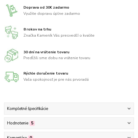
Doprava od 30€ zadarmo
Využite dopravu úplne zadarmo
8 rokov na trhu
Značka Kameník Vás presvedčí o kvalite
30 dní na vrátenie tovaru
Predĺžili sme dobu na vrátenie tovaru
Rýchle doručenie tovaru
Vaša spokojnosť je pre nás prvoradá
Kompletné špecifikácie
Hodnotenie
5
Komentáre
0