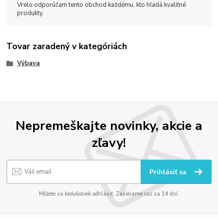
Vrelo odporúčam tento obchod každému, kto hľadá kvalitné
produkty.
Tovar zaradený v kategóriách
Výbava
Nepremeškajte novinky, akcie a
zľavy!
Prihlásiť sa
Môžete sa kedykoľvek odhlásiť. Zasielame raz za 14 dní.