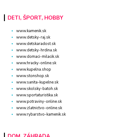
DETI, ŠPORT, HOBBY
www.kamenik.sk
www.detsky-raj.sk
www.detskaradost.sk
www.detsky-hrdina.sk
www.domaci-milacik.sk
www.hracky-online.sk
www.kupelna.shop
www.stonshop.sk
www.sanita-kupelne.sk
www.skolsky-batoh.sk
www.sportaturistika.sk
www.potraviny-online.sk
www.zlatnictvo-online.sk
www.rybarstvo-kamenik.sk
DOM, ZÁHRADA