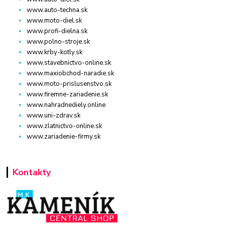
www.auto-techna.sk
www.moto-diel.sk
www.profi-dielna.sk
www.polno-stroje.sk
www.krby-kotly.sk
www.stavebnictvo-online.sk
www.maxiobchod-naradie.sk
www.moto-prislusenstvo.sk
www.firemne-zariadenie.sk
www.nahradnediely.online
www.uni-zdrav.sk
www.zlatnictvo-online.sk
www.zariadenie-firmy.sk
Kontakty