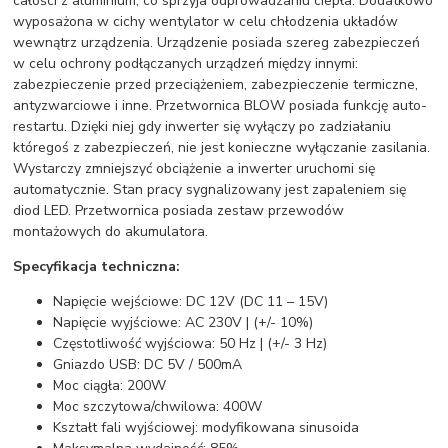
całości z aluminium, co sprzyja odprowadzaniu ciepła. Dodatkowo
wyposażona w cichy wentylator w celu chłodzenia układów
wewnątrz urządzenia. Urządzenie posiada szereg zabezpieczeń
w celu ochrony podłączanych urządzeń między innymi:
zabezpieczenie przed przeciążeniem, zabezpieczenie termiczne,
antyzwarciowe i inne. Przetwornica BLOW posiada funkcję auto-
restartu. Dzięki niej gdy inwerter się wyłączy po zadziałaniu
któregoś z zabezpieczeń, nie jest konieczne wyłączanie zasilania.
Wystarczy zmniejszyć obciążenie a inwerter uruchomi się
automatycznie. Stan pracy sygnalizowany jest zapaleniem się
diod LED. Przetwornica posiada zestaw przewodów
montażowych do akumulatora.
Specyfikacja techniczna:
Napięcie wejściowe: DC 12V (DC 11 – 15V)
Napięcie wyjściowe: AC 230V | (+/- 10%)
Częstotliwość wyjściowa: 50 Hz | (+/- 3 Hz)
Gniazdo USB: DC 5V / 500mA
Moc ciągła: 200W
Moc szczytowa/chwilowa: 400W
Kształt fali wyjściowej: modyfikowana sinusoida