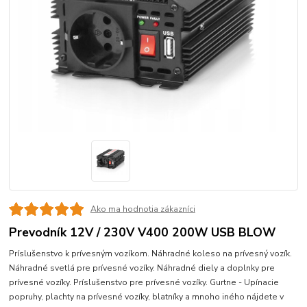
Ako ma hodnotia zákazníci
Prevodník 12V / 230V V400 200W USB BLOW
Príslušenstvo k prívesným vozíkom. Náhradné koleso na prívesný vozík.
Náhradné svetlá pre prívesné vozíky. Náhradné diely a doplnky pre
prívesné vozíky. Príslušenstvo pre prívesné vozíky. Gurtne - Upínacie
popruhy, plachty na prívesné vozíky, blatníky a mnoho iného nájdete v