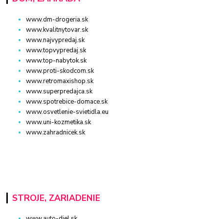
www.dm-drogeria.sk
www.kvalitnytovar.sk
www.najvypredaj.sk
www.topvypredaj.sk
www.top-nabytok.sk
www.proti-skodcom.sk
www.retromaxishop.sk
www.superpredajca.sk
www.spotrebice-domace.sk
www.osvetlenie-svietidla.eu
www.uni-kozmetika.sk
www.zahradnicek.sk
STROJE, ZARIADENIE
www.auto-diel.sk