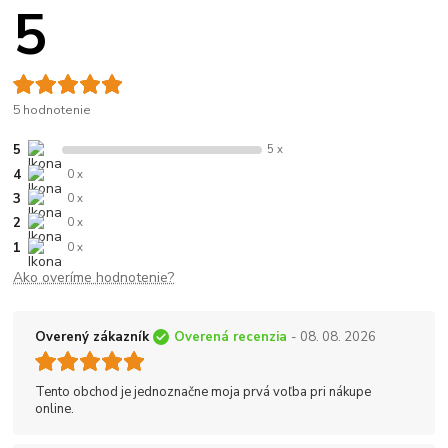
5
5 hodnotenie
5
5 x
4
0 x
3
0 x
2
0 x
1
0 x
Ako overíme hodnotenie?
Overený zákazník
Overená recenzia
- 08. 08. 2026
Tento obchod je jednoznačne moja prvá voľba pri nákupe
online.