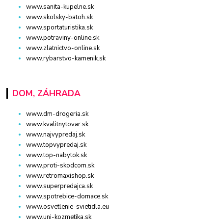
www.sanita-kupelne.sk
www.skolsky-batoh.sk
www.sportaturistika.sk
www.potraviny-online.sk
www.zlatnictvo-online.sk
www.rybarstvo-kamenik.sk
DOM, ZÁHRADA
www.dm-drogeria.sk
www.kvalitnytovar.sk
www.najvypredaj.sk
www.topvypredaj.sk
www.top-nabytok.sk
www.proti-skodcom.sk
www.retromaxishop.sk
www.superpredajca.sk
www.spotrebice-domace.sk
www.osvetlenie-svietidla.eu
www.uni-kozmetika.sk