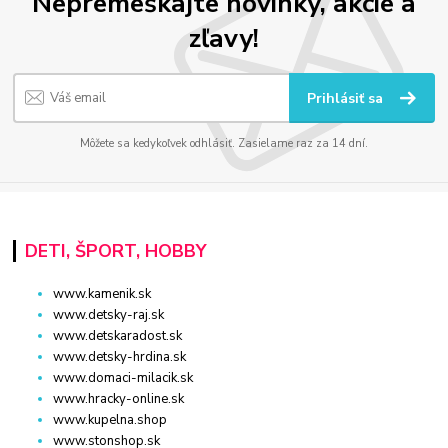
Nepremeškajte novinky, akcie a
zľavy!
Prihlásiť sa
Môžete sa kedykoľvek odhlásiť. Zasielame raz za 14 dní.
DETI, ŠPORT, HOBBY
www.kamenik.sk
www.detsky-raj.sk
www.detskaradost.sk
www.detsky-hrdina.sk
www.domaci-milacik.sk
www.hracky-online.sk
www.kupelna.shop
www.stonshop.sk