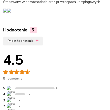
Stosowany w samochodach oraz przyczepach kempingowych.
Hodnotenie
5
Pridať hodnotenie
4.5
5 hodnotenie
5
4 x
4
1 x
3
0 x
2
0 x