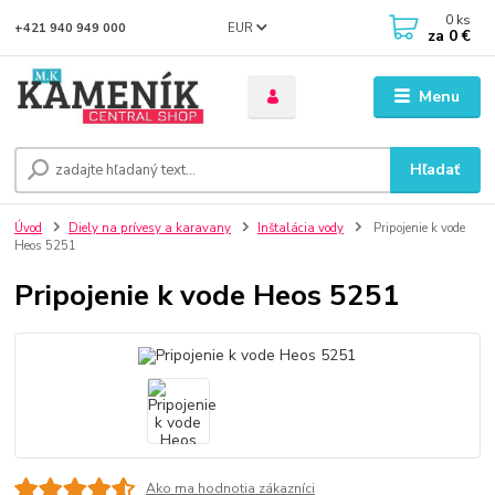
0
ks
EUR
+421 940 949 000
za
0 €
Menu
Hľadať
Úvod
Diely na prívesy a karavany
Inštalácia vody
Pripojenie k vode
Heos 5251
Pripojenie k vode Heos 5251
Ako ma hodnotia zákazníci