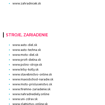
www.zahradnicek.sk
STROJE, ZARIADENIE
www.auto-diel.sk
www.auto-techna.sk
www.moto-diel.sk
www.profi-dielna.sk
www.polno-stroje.sk
www.krby-kotly.sk
www.stavebnictvo-online.sk
www.maxiobchod-naradie.sk
www.moto-prislusenstvo.sk
www.firemne-zariadenie.sk
www.nahradnediely.online
www.uni-zdrav.sk
www.zlatnictvo-online.sk