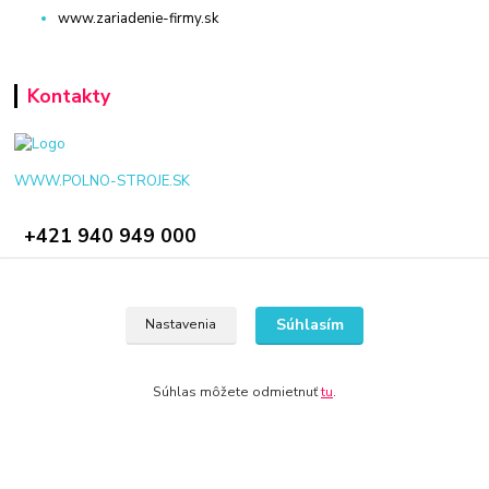
www.zariadenie-firmy.sk
Kontakty
WWW.POLNO-STROJE.SK
+421 940 949 000
info@polno-stroje.sk
Súhlasím
Nastavenia
Súhlas môžete odmietnuť
tu
.
© 2024 Všetky práva vyhradené KAMENIK.SK
Vytvorené na
Eshop-rychlo.sk