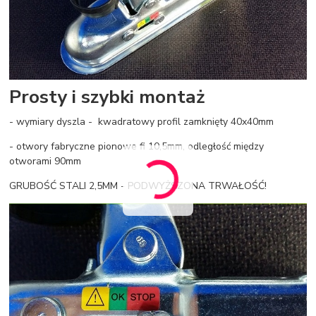
Prosty i szybki montaż
- wymiary dyszla - kwadratowy profil zamknięty 40x40mm
- otwory fabryczne pionowe fi 10,5mm, odległość między
otworami 90mm
GRUBOŚĆ STALI 2,5MM - PODWYŻSZONA TRWAŁOŚĆ!