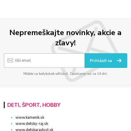
Nepremeškajte novinky, akcie a
zľavy!
Prihlásiť sa
Môžete sa kedykoľvek odhlásiť. Zasielame raz za 14 dní.
DETI, ŠPORT, HOBBY
www.kamenik.sk
www.detsky-raj.sk
www.detskaradost.sk