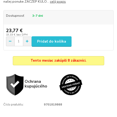
našej ponuke.ZACZEP KULO...
celý popis
Dostupnosť
3-7 dni
23,77 €
19,33 €
bez DPH
Pridať do košíka
Tento mesiac zakúpili 8 zákazníci.
Ochrana
kupujúcého
Číslo produktu:
9701819868