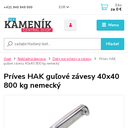
0
ks
EUR
+421 940 949 000
za
0 €
Menu
Hľadať
Úvod
Nákladná doprava
Diely pre prívesy a návesy
Príves HAK
guľové závesy 40x40 800 kg nemecký
Príves HAK guľové závesy 40x40
800 kg nemecký