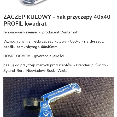
ZACZEP KULOWY - hak przyczepy 40x40
PROFIL kwadrat
renomowany niemiecki producent Winterhoff
Wzmocniony niemiecki zaczep kulowy - 800kg -
na dyszel z
profilu zamkniętego 40x40mm
HOMOLOGACJA - gwarancja jakości!
pasują do przyczep różnych producentów - Brenderup, Świdnik,
Syland, Boro, Niewiadów, Suski, Wiola