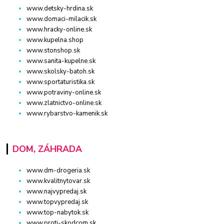
www.detsky-hrdina.sk
www.domaci-milacik.sk
www.hracky-online.sk
www.kupelna.shop
www.stonshop.sk
www.sanita-kupelne.sk
www.skolsky-batoh.sk
www.sportaturistika.sk
www.potraviny-online.sk
www.zlatnictvo-online.sk
www.rybarstvo-kamenik.sk
DOM, ZÁHRADA
www.dm-drogeria.sk
www.kvalitnytovar.sk
www.najvypredaj.sk
www.topvypredaj.sk
www.top-nabytok.sk
www.proti-skodcom.sk