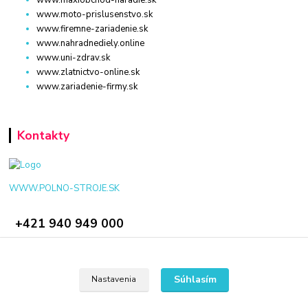
www.maxiobchod-naradie.sk
www.moto-prislusenstvo.sk
www.firemne-zariadenie.sk
www.nahradnediely.online
www.uni-zdrav.sk
www.zlatnictvo-online.sk
www.zariadenie-firmy.sk
Kontakty
WWW.POLNO-STROJE.SK
+421 940 949 000
info@polno-stroje.sk
Súhlasím
Nastavenia