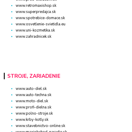
www.retromaxishop.sk
www.superpredajca.sk
www.spotrebice-domace.sk
www.osvetlenie-svietidla.eu
www.uni-kozmetika.sk
www.zahradnicek.sk
STROJE, ZARIADENIE
www.auto-diel.sk
www.auto-techna.sk
www.moto-diel.sk
www.profi-dielna.sk
www.polno-stroje.sk
www.krby-kotly.sk
www.stavebnictvo-online.sk