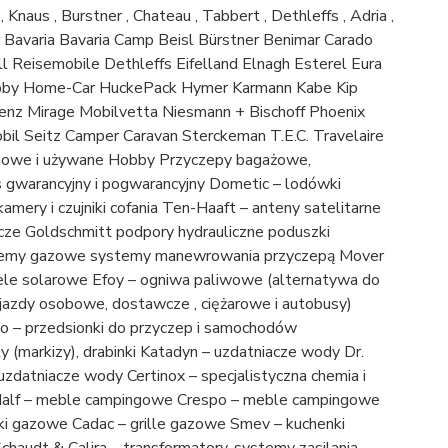
 Burstner , Chateau , Tabbert , Dethleffs , Adria ,
r Bavaria Bavaria Camp Beisl Bürstner Benimar Carado
l Reisemobile Dethleffs Eifelland Elnagh Esterel Eura
Hobby Home-Car HuckePack Hymer Karmann Kabe Kip
enz Mirage Mobilvetta Niesmann + Bischoff Phoenix
il Seitz Camper Caravan Sterckeman T.E.C. Travelaire
nowe i używane Hobby Przyczepy bagażowe,
s gwarancyjny i pogwarancyjny Dometic – lodówki
ery i czujniki cofania Ten-Haaft – anteny satelitarne
cze Goldschmitt podpory hydrauliczne poduszki
stemy gazowe systemy manewrowania przyczepą Mover
e solarowe Efoy – ogniwa paliwowe (alternatywa do
jazdy osobowe, dostawcze , ciężarowe i autobusy)
o – przedsionki do przyczep i samochodów
 (markizy), drabinki Katadyn – uzdatniacze wody Dr.
zdatniacze wody Certinox – specjalistyczna chemia i
dalf – meble campingowe Crespo – meble campingowe
niki gazowe Cadac – grille gazowe Smev – kuchenki