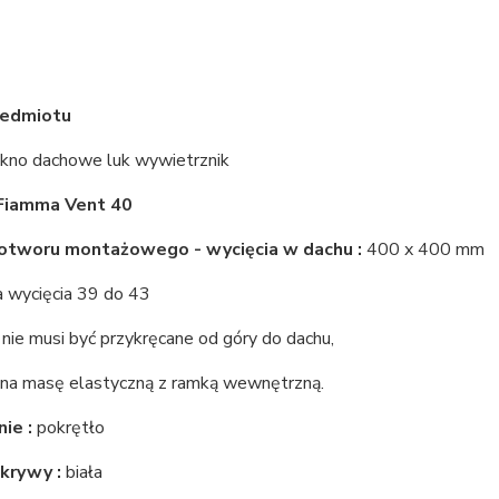
zedmiotu
kno dachowe luk wywietrznik
 Fiamma Vent 40
otworu montażowego - wycięcia w dachu :
400 x 400 mm
a wycięcia 39 do 43
 nie musi być przykręcane od góry do dachu,
 na masę elastyczną z ramką wewnętrzną.
ie :
pokrętło
krywy :
biała