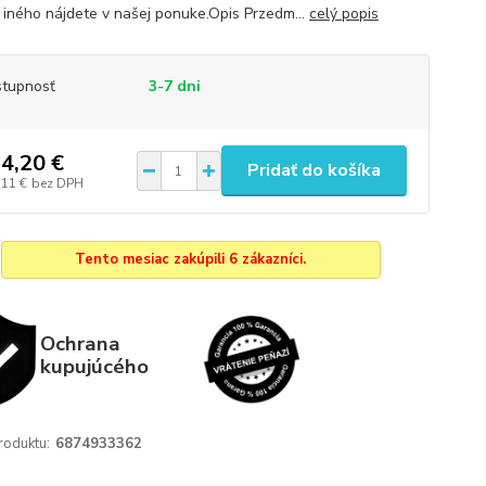
iného nájdete v našej ponuke.Opis Przedm...
celý popis
tupnosť
3-7 dni
4,20 €
Pridať do košíka
,11 €
bez DPH
Tento mesiac zakúpili 6 zákazníci.
Ochrana
kupujúcého
roduktu:
6874933362