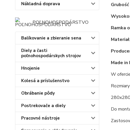
Nákladná doprava
Grubość
Wysokoś
POĽNOHOSPODÁRSTVO
Ramka o
Balíkovanie a zbieranie sena
Materiał 
Diely a časti
Producen
poľnohospodárskych strojov
Made in 
Hnojenie
W ofercie
Kolesá a príslušenstvo
Rozmiary
Obrábanie pôdy
280x280
Postrekovače a diely
Do monta
Pracovné nástroje
Zastosow