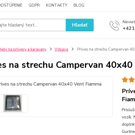
ODSTÚPENIE
GDPR
KONTAKTY
BLOG
Neviet
Hľadať
+421
iely na prívesy a karavany
Výbava
Príves na strechu Campervan 4
es na strechu Campervan 40x40
Prív
Fia
Príslu
vozík.
doplnky
Gurtne