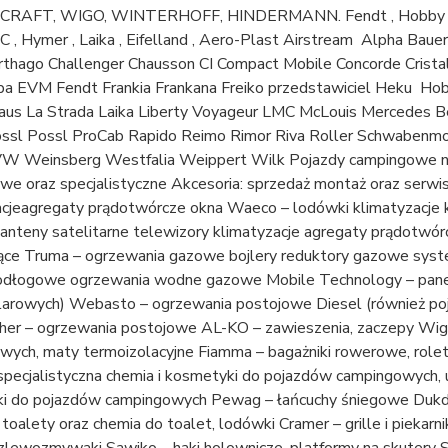
AFT, WIGO, WINTERHOFF, HINDERMANN. Fendt , Hobby , Knaus ,
 , Hymer , Laika , Eifelland , Aero-Plast Airstream Alpha Baue
rthago Challenger Chausson CI Compact Mobile Concorde Cristal
iba EVM Fendt Frankia Frankana Freiko przedstawiciel Heku 
aus La Strada Laika Liberty Voyageur LMC McLouis Mercedes B
össl Possl ProCab Rapido Reimo Rimor Riva Roller Schwabenmob
VW Weinsberg Westfalia Weippert Wilk Pojazdy campingowe 
we oraz specjalistyczne Akcesoria: sprzedaż montaż oraz serwi
cjeagregaty prądotwórcze okna Waeco – lodówki klimatyzacje kam
 anteny satelitarne telewizory klimatyzacje agregaty prądotwór
ące Truma – ogrzewania gazowe bojlery reduktory gazowe sy
odłogowe ogrzewania wodne gazowe Mobile Technology – panel
olarowych) Webasto – ogrzewania postojowe Diesel (również po
her – ogrzewania postojowe AL-KO – zawieszenia, zaczepy Wig
ych, maty termoizolacyjne Fiamma – bagażniki rowerowe, rolety
pecjalistyczna chemia i kosmetyki do pojazdów campingowych, u
i do pojazdów campingowych Pewag – łańcuchy śniegowe Duk
 toalety oraz chemia do toalet, lodówki Cramer – grille i piekar