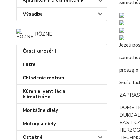
Spracovanie a skladovanie
samochód 
Výsadba
RÔZNE
Jeżeli po
Časti karosérií
samochod
Filtre
proszę o 
Chladenie motora
Służę fa
Kúrenie, ventilácia,
ZAPRAS
klimatizácia
DOMETIC
Montážne diely
DUKDALF
EAST CA
Motory a diely
HERZOG,
Ostatné
TECHNOL