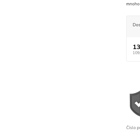
mnoho 
Dos
13
109
Číslo p