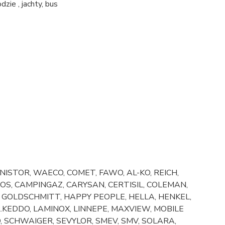
zie , jachty, bus
ISTOR, WAECO, COMET, FAWO, AL-KO, REICH,
S, CAMPINGAZ, CARYSAN, CERTISIL, COLEMAN,
K, GOLDSCHMITT, HAPPY PEOPLE, HELLA, HENKEL,
DR.KEDDO, LAMINOX, LINNEPE, MAXVIEW, MOBILE
 SCHWAIGER, SEVYLOR, SMEV, SMV, SOLARA,