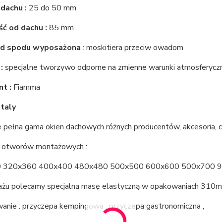
 dachu :
25 do 50 mm
ć od dachu :
85 mm
d spodu wyposażona
: moskitiera przeciw owadom
:
specjalne tworzywo odporne na zmienne warunki atmosferycz
t :
Fiamma
Italy
 pełna gama okien dachowych różnych producentów, akcesoria, c
 otworów montażowych :
 320x360 400x400 480x480 500x500 600x600 500x700 
żu polecamy specjalną masę elastyczną w opakowaniach 310ml 
anie : przyczepa kempingowa , przyczepa gastronomiczna ,