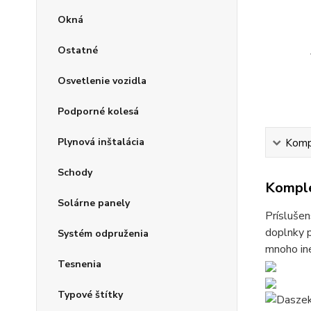
Okná
Ostatné
Osvetlenie vozidla
Podporné kolesá
Plynová inštalácia
Kompl
Schody
Komple
Solárne panely
Príslušen
doplnky p
Systém odpruženia
mnoho iné
Tesnenia
Typové štítky