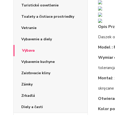
Turistické osvetlenie
Toalety a čistiace prostriedky
Opis Pr
Vetranie
Daszek o
Vybavenie a diely
Model :
Výbava
Wymiar 
Vybavenie kuchyne
tolerancj
Zaisťovacie kliny
Montaż
:
Zámky
skręcane
Zrkadlá
Otwieran
Diely a časti
Kolor po