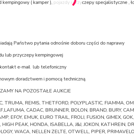
kempingowy ( kamper ), pojazdy i przyczepy specjalistyczne , łod
siadają Państwo pytania odnośnie doboru części do naprawy
u lub przyczepy kempingowej
kontakt e-mail lub telefoniczny
chowym doradztwem i pomocą techniczną.
ZAMY NA POZOSTAŁE AUKCJE
, TRUMA, REMIS, THETFORD, POLYPLASTIC, FIAMMA, OMN
,LAFUMA, CADAC, BRUNNER, BOLON, BRAND, BURY, CAMO
MP, EFOY, EMUK, EURO TRAIL, FROLI, FUSION, GIMEX, GO
 HIGH PEAK, HONDA, ISABELLA, J&J, JOKON, KATHREIN, 
OGY, WACA, NELLEN ZELTE, OTWELL, PIPER, PRIMAVELO,