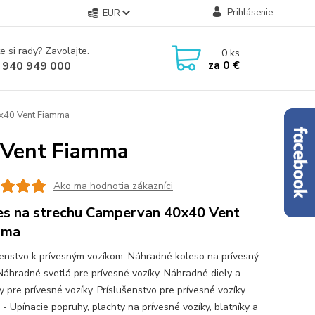
Prihlásenie
EUR
e si rady? Zavolajte.
0
ks
za
0 €
 940 949 000
0x40 Vent Fiamma
 Vent Fiamma
Ako ma hodnotia zákazníci
es na strechu Campervan 40x40 Vent
mma
šenstvo k prívesným vozíkom. Náhradné koleso na prívesný
 Náhradné svetlá pre prívesné vozíky. Náhradné diely a
 pre prívesné vozíky. Príslušenstvo pre prívesné vozíky.
 - Upínacie popruhy, plachty na prívesné vozíky, blatníky a