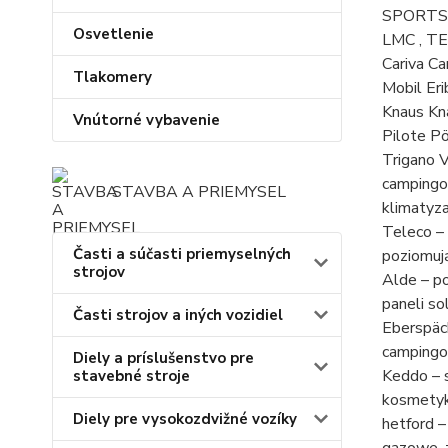
SPORTSCR
Osvetlenie
LMC , TEC
Cariva Ca
Tlakomery
Mobil Er
Knaus Kn
Vnútorné vybavenie
Pilote P
Trigano 
campingo
STAVBA A PRIEMYSEL
klimatyza
Teleco –
Časti a súčasti priemyselných
poziomuj
strojov
Alde – p
paneli s
Časti strojov a iných vozidiel
Eberspäc
campingow
Diely a príslušenstvo pre
Keddo – s
stavebné stroje
kosmetyk
Diely pre vysokozdvižné vozíky
hetford –