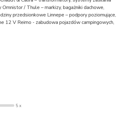
haudt & Calira – transformatory, systemy zasilania
Omnistor / Thule – markizy, bagażniki dachowe,
dziny przedsionkowe Linnepe – podpory poziomujące,
wodne 12 V Reimo - zabudowa pojazdów campingowych,
5 x