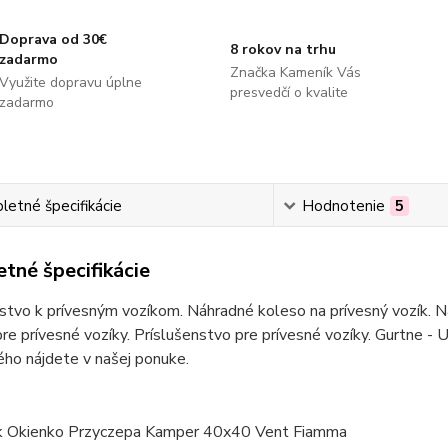
Doprava od 30€
8 rokov na trhu
zadarmo
Značka Kameník Vás
Využite dopravu úplne
presvedčí o kvalite
zadarmo
etné špecifikácie
Hodnotenie
5
tné špecifikácie
stvo k prívesným vozíkom. Náhradné koleso na prívesný vozík. Ná
re prívesné vozíky. Príslušenstvo pre prívesné vozíky. Gurtne - U
ho nájdete v našej ponuke.