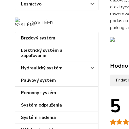
gazowe, z
Lesníctvo
elektryc
rowerowe
poduszki
SYSTÉMY
parking 
Brzdový systém
Elektrický systém a
zapaľovanie
Hodno
Hydraulický systém
Palivový systém
Pridať
Pohonný systém
5
Systém odpruženia
Systém riadenia