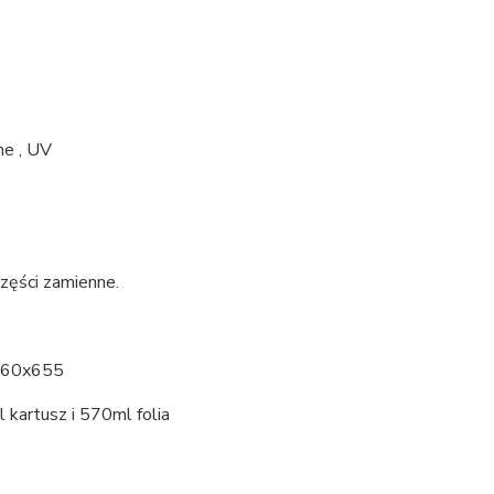
ne , UV
zęści zamienne.
960x655
kartusz i 570ml folia