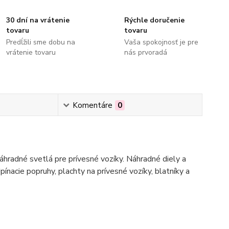
30 dní na vrátenie
Rýchle doručenie
tovaru
tovaru
Predĺžili sme dobu na
Vaša spokojnosť je pre
vrátenie tovaru
nás prvoradá
Komentáre
0
hradné svetlá pre prívesné vozíky. Náhradné diely a
pínacie popruhy, plachty na prívesné vozíky, blatníky a