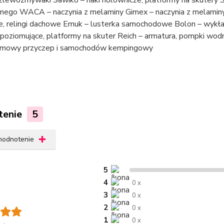
lewozmywaki Sawiko – haki holownicze, platformy na skutery Sc
znego WACA – naczynia z melaminy Gimex – naczynia z melaminy 
, relingi dachowe Emuk – lusterka samochodowe Bolon – wykła
 poziomujące, platformy na skuter Reich – armatura, pompki 
zimowy przyczep i samochodów kempingowy
tenie
5
 hodnotenie
5
4
0 x
3
0 x
2
0 x
1
0 x