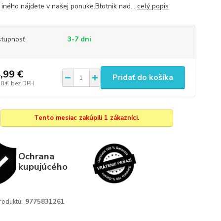
iného nájdete v našej ponuke.Błotnik nad...
celý popis
tupnosť
3-7 dni
,99 €
Pridať do košíka
58 €
bez DPH
Tento mesiac zakúpili 1 zákazníci.
Ochrana
kupujúcého
roduktu:
9775831261