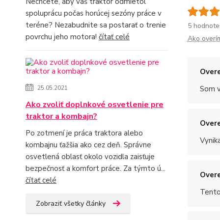
Nechcete, aby váš traktor odmietol
spoluprácu počas horúcej sezóny práce v
teréne? Nezabudnite sa postarať o trenie
5 hodnote
povrchu jeho motora!
čítať celé
Ako overí
Overe
Som v
25.05.2021
Ako zvoliť doplnkové osvetlenie pre
traktor a kombajn?
Overe
Po zotmení je práca traktora alebo
Vynik
kombajnu ťažšia ako cez deň. Správne
osvetlená oblasť okolo vozidla zaisťuje
bezpečnosť a komfort práce. Za týmto ú...
Overe
čítať celé
Tento
Zobraziť všetky články