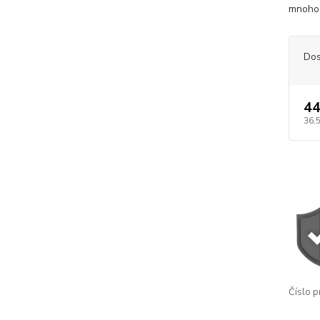
mnoho 
Dos
44
36,
Číslo p