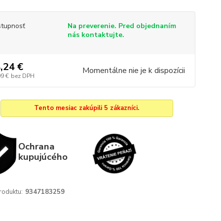
tupnosť
Na preverenie. Pred objednaním
nás kontaktujte.
,24 €
Momentálne nie je k dispozícii
09 €
bez DPH
Tento mesiac zakúpili 5 zákazníci.
Ochrana
kupujúcého
roduktu:
9347183259