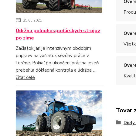
Overe
Produ
25.05.2021
Údržba poľnohospodárskych strojov
Overe
po zime
Všetk
Začiatok jari je intenzívnym obdobím
prípravy na začiatok sezóny práce v
teréne. Pokiaľ po ukončení prác na jeseň
Overe
prebehla dôkladná kontrola a údržba ...
Kvalit
čítať celé
Tovar 
Diely