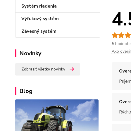
Systém riadenia
4.
Výfukový systém
Závesný systém
5 hodnote
Ako overí
Novinky
Zobraziť všetky novinky
Overe
Príje
Blog
Overe
Rýchle