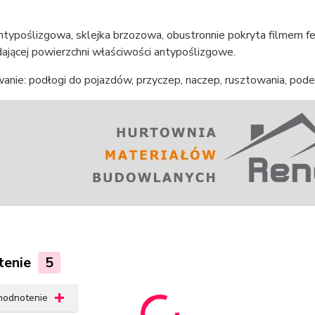
ntypoślizgowa, sklejka brzozowa, obustronnie pokryta filmem f
adającej powierzchni właściwości antypoślizgowe.
nie: podłogi do pojazdów, przyczep, naczep, rusztowania, podes
tenie
5
 hodnotenie