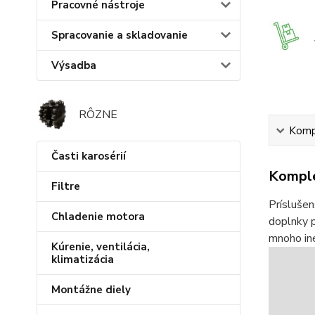
Pracovné nástroje
Spracovanie a skladovanie
Výsadba
RÔZNE
Kompl
Časti karosérií
Komple
Filtre
Príslušen
Chladenie motora
doplnky p
mnoho iné
Kúrenie, ventilácia,
klimatizácia
Montážne diely