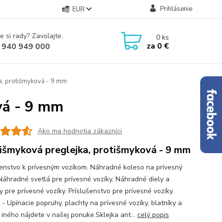
Prihlásenie
EUR
e si rady? Zavolajte.
0
ks
za
0 €
 940 949 000
a, protišmyková - 9 mm
vá - 9 mm
Ako ma hodnotia zákazníci
išmyková preglejka, protišmyková - 9 mm
šenstvo k prívesným vozíkom. Náhradné koleso na prívesný
 Náhradné svetlá pre prívesné vozíky. Náhradné diely a
 pre prívesné vozíky. Príslušenstvo pre prívesné vozíky.
 - Upínacie popruhy, plachty na prívesné vozíky, blatníky a
iného nájdete v našej ponuke.Sklejka ant...
celý popis