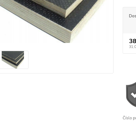
Dos
38
31,
Číslo p