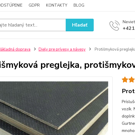
ODSTÚPENIE
GDPR
KONTAKTY
BLOG
Neviet
Hľadať
+421
ákladná doprava
Diely pre prívesy a návesy
Protišmyková preglejk
išmyková preglejka, protišmyko
Prot
Príslu
vozík.
doplnky
Gurtne
mnoho 