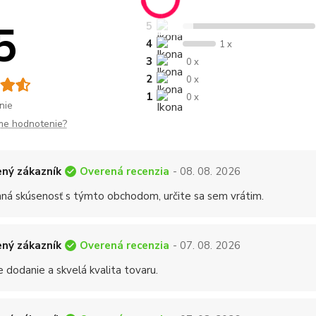
5
5
4
1 x
3
0 x
2
0 x
1
0 x
nie
me hodnotenie?
Overená recenzia
ný zákazník
- 08. 08. 2026
mná skúsenosť s týmto obchodom, určite sa sem vrátim.
Overená recenzia
ný zákazník
- 07. 08. 2026
 dodanie a skvelá kvalita tovaru.