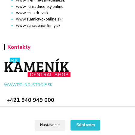
www.firemne-zariadenie.sk
www.nahradnediely.online
www.uni-zdrav.sk
www.zlatnictvo-online.sk
www.zariadenie-firmy.sk
Kontakty
WWW.POLNO-STROJE.SK
+421 940 949 000
info@polno-stroje.sk
Súhlasím
Nastavenia