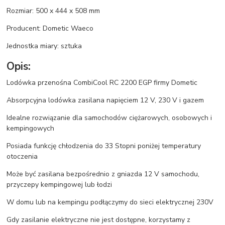
Rozmiar: 500 x 444 x 508 mm
Producent: Dometic Waeco
Jednostka miary: sztuka
Opis:
Lodówka przenośna CombiCool RC 2200 EGP firmy Dometic
Absorpcyjna lodówka zasilana napięciem 12 V, 230 V i gazem
Idealne rozwiązanie dla samochodów ciężarowych, osobowych i
kempingowych
Posiada funkcję chłodzenia do 33 Stopni poniżej temperatury
otoczenia
Może być zasilana bezpośrednio z gniazda 12 V samochodu,
przyczepy kempingowej lub łodzi
W domu lub na kempingu podłączymy do sieci elektrycznej 230V
Gdy zasilanie elektryczne nie jest dostępne, korzystamy z