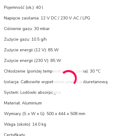
Pojemność (ok.): 40 l
Napięcie zasilania: 12 V DC / 230 V AC / LPG
Ciśnienie gazu: 30 mbar
Zużycie gazu: 10.5 g/h
Zużycie energii (12 V): 85 W
Zużycie energii (230 V): 85 W
Chłodzenie (poniżej temperatury otoczenia): 30 °C
Izolacja: Całkowite wypełnienie pianką poliuretanową
System: Lodówki absorpcyjne
Materiał: Aluminium
Wymiary (S x W x G): 500 x 444 x 508 mm
Waga (około): 14.0 kg
Certyfikaty: