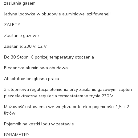
zasilania gazem
Jedyna lodówka w obudowie aluminiowej szlifowanej !
ZALETY:
Zasilanie gazowe
Zasilanie: 230 V, 12 V
Do 30 Stopni C poniżej temperatury otoczenia
Elegancka aluminiowa obudowa
Absolutnie bezgłośna praca
3-stopniowa regulacja płomienia przy zasilaniu gazowym, zapłon
piezoelektryczny, regulacja termostatem w trybie 230 V.
Możliwość ustawienia we wnętrzu butelek o pojemności 1,5- i 2
litrów
Pojemnik na kostki lodu w zestawie
PARAMETRY: