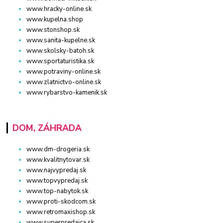
www.hracky-online.sk
www.kupelna.shop
www.stonshop.sk
www.sanita-kupelne.sk
www.skolsky-batoh.sk
www.sportaturistika.sk
www.potraviny-online.sk
www.zlatnictvo-online.sk
www.rybarstvo-kamenik.sk
DOM, ZÁHRADA
www.dm-drogeria.sk
www.kvalitnytovar.sk
www.najvypredaj.sk
www.topvypredaj.sk
www.top-nabytok.sk
www.proti-skodcom.sk
www.retromaxishop.sk
www.superpredajca.sk