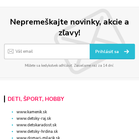
Nepremeškajte novinky, akcie a
zľavy!
Prihlásiť sa
Môžete sa kedykoľvek odhlásiť. Zasielame raz za 14 dní.
DETI, ŠPORT, HOBBY
www.kamenik.sk
www.detsky-raj.sk
www.detskaradost.sk
www.detsky-hrdina.sk
www.domaci-milacik.sk