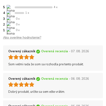
5
4 x
4
1 x
3
0 x
2
0 x
1
0 x
Ako overíme hodnotenie?
Overený zákazník
Overená recenzia
- 07. 08. 2026
Som veľmi rada že som sa rozhodla pre tento produkt.
Overený zákazník
Overená recenzia
- 06. 08. 2026
Dobrý produkt, určite sa sem ešte vrátim.