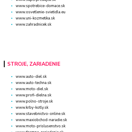
www.spotrebice-domace.sk
www.osvetlenie-svietidla.eu
www.uni-kozmetika.sk
www.zahradnicek.sk
STROJE, ZARIADENIE
www.auto-diel.sk
www.auto-techna.sk
www.moto-diel.sk
www.profi-dielna.sk
www.polno-stroje.sk
www.krby-kotly.sk
www.stavebnictvo-online.sk
www.maxiobchod-naradie.sk
www.moto-prislusenstvo.sk