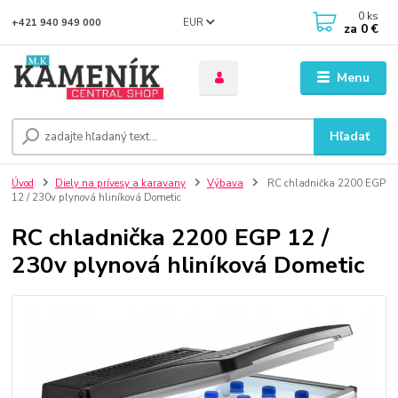
0
ks
EUR
+421 940 949 000
za
0 €
Menu
Hľadať
Úvod
Diely na prívesy a karavany
Výbava
RC chladnička 2200 EGP
12 / 230v plynová hliníková Dometic
RC chladnička 2200 EGP 12 /
230v plynová hliníková Dometic