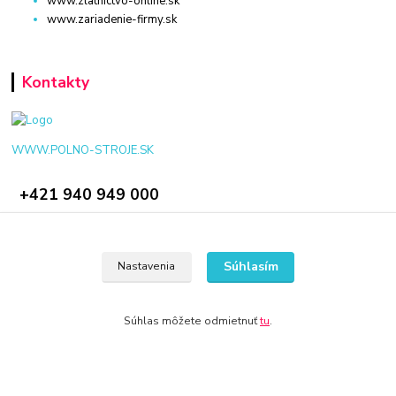
www.zlatnictvo-online.sk
www.zariadenie-firmy.sk
Kontakty
WWW.POLNO-STROJE.SK
+421 940 949 000
info@polno-stroje.sk
Súhlasím
Nastavenia
Súhlas môžete odmietnuť
tu
.
© 2024 Všetky práva vyhradené KAMENIK.SK
Vytvorené na
Eshop-rychlo.sk