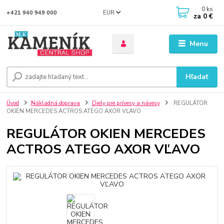
0
ks
EUR
+421 940 949 000
za
0 €
Menu
Hľadať
Úvod
Nákladná doprava
Diely pre prívesy a návesy
REGULÁTOR
OKIEN MERCEDES ACTROS ATEGO AXOR VĽAVO
REGULÁTOR OKIEN MERCEDES
ACTROS ATEGO AXOR VĽAVO