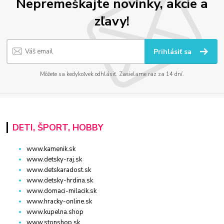
Nepremeškajte novinky, akcie a
zľavy!
Prihlásiť sa
Môžete sa kedykoľvek odhlásiť. Zasielame raz za 14 dní.
DETI, ŠPORT, HOBBY
www.kamenik.sk
www.detsky-raj.sk
www.detskaradost.sk
www.detsky-hrdina.sk
www.domaci-milacik.sk
www.hracky-online.sk
www.kupelna.shop
www.stonshop.sk