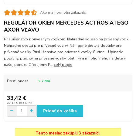
Ako ma hodnotia zákazníci
REGULÁTOR OKIEN MERCEDES ACTROS ATEGO
AXOR VĽAVO
Príslušenstvo k prívesným vozíkom. Náhradné koleso na prívesný vozík.
Náhradné svetlá pre prívesné vozíky. Náhradné diely a doplnky pre
prívesné vozíky. Príslušenstvo pre prívesné vozíky. Gurtne - Upínacie
popruhy, plachty na prívesné vozíky, blatníky a mnoho iného nájdete v
našej ponuke.Oferujemy P...
celý popis
Dostupnosť
3-7 dni
33,42 €
27,17 €
bez DPH
Pridať do košíka
Tento mesiac zakúpili 3 zákazníci.