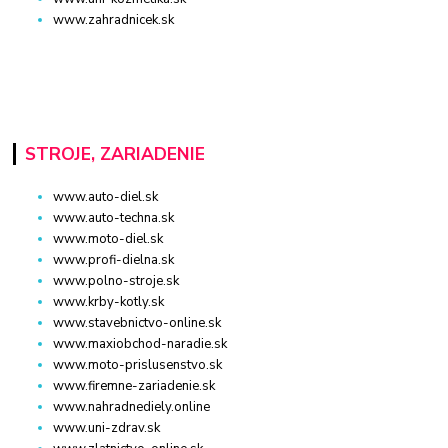
www.zahradnicek.sk
STROJE, ZARIADENIE
www.auto-diel.sk
www.auto-techna.sk
www.moto-diel.sk
www.profi-dielna.sk
www.polno-stroje.sk
www.krby-kotly.sk
www.stavebnictvo-online.sk
www.maxiobchod-naradie.sk
www.moto-prislusenstvo.sk
www.firemne-zariadenie.sk
www.nahradnediely.online
www.uni-zdrav.sk