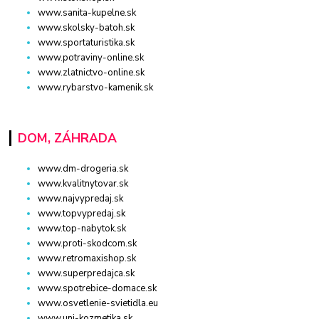
www.sanita-kupelne.sk
www.skolsky-batoh.sk
www.sportaturistika.sk
www.potraviny-online.sk
www.zlatnictvo-online.sk
www.rybarstvo-kamenik.sk
DOM, ZÁHRADA
www.dm-drogeria.sk
www.kvalitnytovar.sk
www.najvypredaj.sk
www.topvypredaj.sk
www.top-nabytok.sk
www.proti-skodcom.sk
www.retromaxishop.sk
www.superpredajca.sk
www.spotrebice-domace.sk
www.osvetlenie-svietidla.eu
www.uni-kozmetika.sk