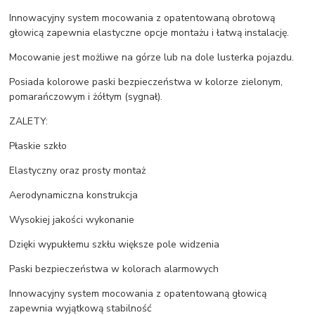
Innowacyjny system mocowania z opatentowaną obrotową
głowicą zapewnia elastyczne opcje montażu i łatwą instalację.
Mocowanie jest możliwe na górze lub na dole lusterka pojazdu.
Posiada kolorowe paski bezpieczeństwa w kolorze zielonym,
pomarańczowym i żółtym (sygnał).
ZALETY:
Płaskie szkło
Elastyczny oraz prosty montaż
Aerodynamiczna konstrukcja
Wysokiej jakości wykonanie
Dzięki wypukłemu szkłu większe pole widzenia
Paski bezpieczeństwa w kolorach alarmowych
Innowacyjny system mocowania z opatentowaną głowicą
zapewnia wyjątkową stabilność