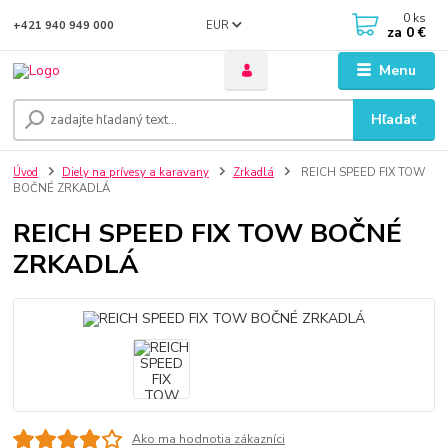
0
ks
EUR
+421 940 949 000
za
0 €
Menu
Hľadať
Úvod
Diely na prívesy a karavany
Zrkadlá
REICH SPEED FIX TOW
BOČNÉ ZRKADLÁ
REICH SPEED FIX TOW BOČNÉ
ZRKADLÁ
Ako ma hodnotia zákazníci