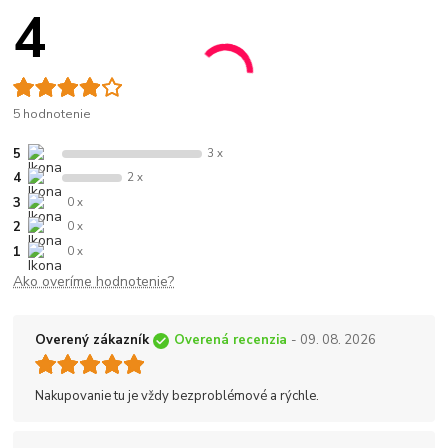
4
5 hodnotenie
5
3 x
4
2 x
3
0 x
2
0 x
1
0 x
Ako overíme hodnotenie?
Overený zákazník
Overená recenzia
- 09. 08. 2026
Nakupovanie tu je vždy bezproblémové a rýchle.