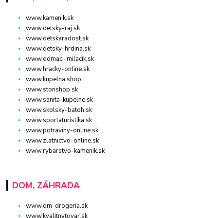
www.kamenik.sk
www.detsky-raj.sk
www.detskaradost.sk
www.detsky-hrdina.sk
www.domaci-milacik.sk
www.hracky-online.sk
www.kupelna.shop
www.stonshop.sk
www.sanita-kupelne.sk
www.skolsky-batoh.sk
www.sportaturistika.sk
www.potraviny-online.sk
www.zlatnictvo-online.sk
www.rybarstvo-kamenik.sk
DOM, ZÁHRADA
www.dm-drogeria.sk
www.kvalitnytovar.sk