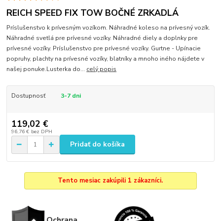
REICH SPEED FIX TOW BOČNÉ ZRKADLÁ
Príslušenstvo k prívesným vozíkom. Náhradné koleso na prívesný vozík.
Náhradné svetlá pre prívesné vozíky. Náhradné diely a doplnky pre
prívesné vozíky. Príslušenstvo pre prívesné vozíky. Gurtne - Upínacie
popruhy, plachty na prívesné vozíky, blatníky a mnoho iného nájdete v
našej ponuke.Lusterka do...
celý popis
Dostupnosť
3-7 dni
119,02 €
96,76 €
bez DPH
Pridať do košíka
Tento mesiac zakúpili 1 zákazníci.
Ochrana