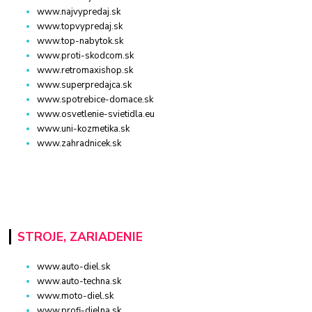
www.najvypredaj.sk
www.topvypredaj.sk
www.top-nabytok.sk
www.proti-skodcom.sk
www.retromaxishop.sk
www.superpredajca.sk
www.spotrebice-domace.sk
www.osvetlenie-svietidla.eu
www.uni-kozmetika.sk
www.zahradnicek.sk
STROJE, ZARIADENIE
www.auto-diel.sk
www.auto-techna.sk
www.moto-diel.sk
www.profi-dielna.sk