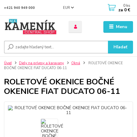
0
ks
EUR
+421 940 949 000
za
0 €
Menu
Hľadať
Úvod
Diely na prívesy a karavany
Okná
ROLETOVÉ OKENICE
BOČNÉ OKENICE FIAT DUCATO 06-11
ROLETOVÉ OKENICE BOČNÉ
OKENICE FIAT DUCATO 06-11