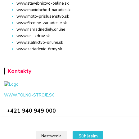
www.stavebnictvo-online.sk
www.maxiobchod-naradie.sk
www.moto-prislusenstvo.sk
www.firemne-zariadenie.sk
www.nahradnediely.online
www.uni-zdrav.sk
www.zlatnictvo-online.sk
www.zariadenie-firmy.sk
Kontakty
WWW.POLNO-STROJE.SK
+421 940 949 000
info@polno-stroje.sk
Súhlasím
Nastavenia