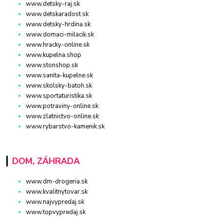
www.detsky-raj.sk
www.detskaradost.sk
www.detsky-hrdina.sk
www.domaci-milacik.sk
www.hracky-online.sk
www.kupelna.shop
www.stonshop.sk
www.sanita-kupelne.sk
www.skolsky-batoh.sk
www.sportaturistika.sk
www.potraviny-online.sk
www.zlatnictvo-online.sk
www.rybarstvo-kamenik.sk
DOM, ZÁHRADA
www.dm-drogeria.sk
www.kvalitnytovar.sk
www.najvypredaj.sk
www.topvypredaj.sk