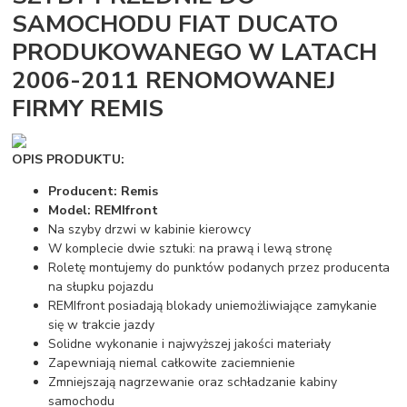
SAMOCHODU FIAT DUCATO
PRODUKOWANEGO W LATACH
2006-2011 RENOMOWANEJ
FIRMY REMIS
OPIS PRODUKTU:
Producent: Remis
Model: REMIfront
Na szyby drzwi w kabinie kierowcy
W komplecie dwie sztuki: na prawą i lewą stronę
Roletę montujemy do punktów podanych przez producenta
na słupku pojazdu
REMIfront posiadają blokady uniemożliwiające zamykanie
się w trakcie jazdy
Solidne wykonanie i najwyższej jakości materiały
Zapewniają niemal całkowite zaciemnienie
Zmniejszają nagrzewanie oraz schładzanie kabiny
samochodu