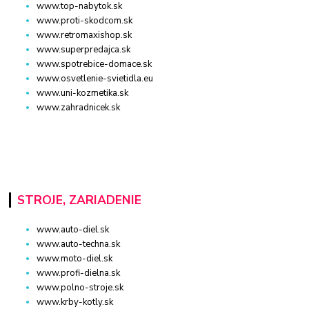
www.top-nabytok.sk
www.proti-skodcom.sk
www.retromaxishop.sk
www.superpredajca.sk
www.spotrebice-domace.sk
www.osvetlenie-svietidla.eu
www.uni-kozmetika.sk
www.zahradnicek.sk
STROJE, ZARIADENIE
www.auto-diel.sk
www.auto-techna.sk
www.moto-diel.sk
www.profi-dielna.sk
www.polno-stroje.sk
www.krby-kotly.sk