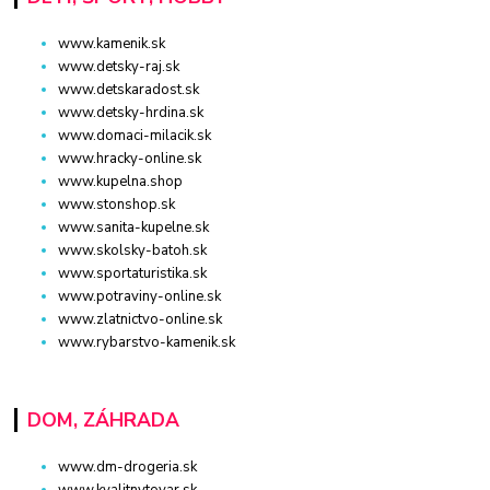
www.kamenik.sk
www.detsky-raj.sk
www.detskaradost.sk
www.detsky-hrdina.sk
www.domaci-milacik.sk
www.hracky-online.sk
www.kupelna.shop
www.stonshop.sk
www.sanita-kupelne.sk
www.skolsky-batoh.sk
www.sportaturistika.sk
www.potraviny-online.sk
www.zlatnictvo-online.sk
www.rybarstvo-kamenik.sk
DOM, ZÁHRADA
www.dm-drogeria.sk
www.kvalitnytovar.sk