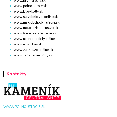
www.profi-dielna.sk
www.polno-stroje.sk
www.krby-kotly.sk
www.stavebnictvo-online.sk
www.maxiobchod-naradie.sk
www.moto-prislusenstvo.sk
www.firemne-zariadenie.sk
www.nahradnediely.online
www.uni-zdrav.sk
www.zlatnictvo-online.sk
www.zariadenie-firmy.sk
Kontakty
WWW.POLNO-STROJE.SK