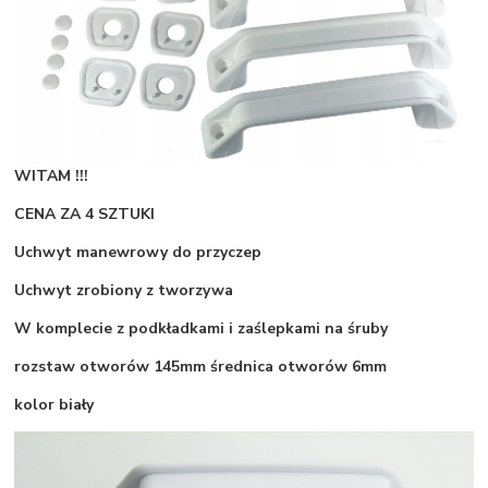
WITAM !!!
CENA ZA 4 SZTUKI
Uchwyt manewrowy do przyczep
Uchwyt zrobiony z tworzywa
W komplecie z podkładkami i zaślepkami na śruby
rozstaw otworów 145mm średnica otworów 6mm
kolor biały