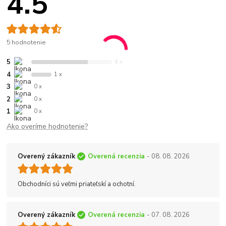
4.5
5 hodnotenie
5
4 x
4
1 x
3
0 x
2
0 x
1
0 x
Ako overíme hodnotenie?
Overený zákazník
Overená recenzia
- 08. 08. 2026
Obchodníci sú veľmi priateľskí a ochotní.
Overený zákazník
Overená recenzia
- 07. 08. 2026