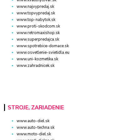
www.najvypredaj.sk
www.topvypredaj.sk
www.top-nabytok.sk
www.proti-skodcom.sk
www.retromaxishop.sk
www.superpredajca.sk
www.spotrebice-domace.sk
www.osvetlenie-svietidla.eu
www.uni-kozmetika.sk
www.zahradnicek.sk
STROJE, ZARIADENIE
www.auto-diel.sk
www.auto-techna.sk
www.moto-diel.sk