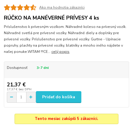
Ako ma hodnotia zákazníci
RÚČKO NA MANÉVERNÉ PRÍVESY 4 ks
Príslušenstvo k prívesným vozíkom. Náhradné koleso na prívesný vozík.
Náhradné svetlá pre prívesné vozíky. Náhradné diely a doplnky pre
prívesné vozíky. Príslušenstvo pre prívesné vozíky. Gurtne - Upínacie
popruhy, plachty na prívesné vozíky, blatníky a mnoho iného nájdete v
našej ponuke.WITAM !!!CE...
celý popis
Dostupnosť
3-7 dni
21,37 €
17,37 €
bez DPH
Pridať do košíka
Tento mesiac zakúpili 5 zákazníci.