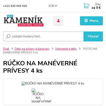
0
ks
EUR
+421 940 949 000
za
0 €
Menu
Hľadať
Úvod
Diely na prívesy a karavany
Vybavenie a diely
RÚČKO NA
MANÉVERNÉ PRÍVESY 4 ks
RÚČKO NA MANÉVERNÉ
PRÍVESY 4 ks