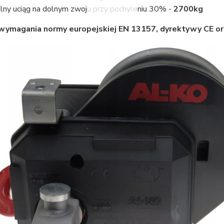
ny uciąg na dolnym zwoju przy pochyleniu 30% -
2700kg
 wymagania normy europejskiej EN 13157, dyrektywy CE o