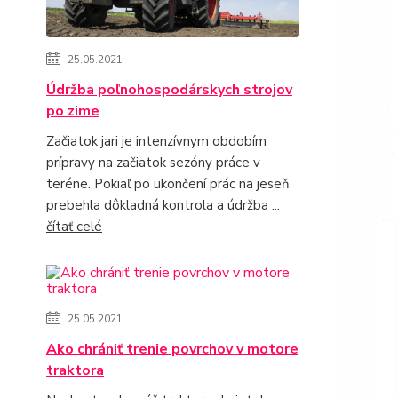
25.05.2021
Údržba poľnohospodárskych strojov
po zime
Začiatok jari je intenzívnym obdobím
prípravy na začiatok sezóny práce v
teréne. Pokiaľ po ukončení prác na jeseň
prebehla dôkladná kontrola a údržba ...
čítať celé
25.05.2021
Ako chrániť trenie povrchov v motore
traktora