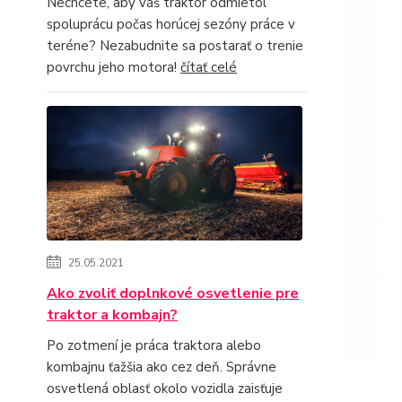
Nechcete, aby váš traktor odmietol
spoluprácu počas horúcej sezóny práce v
teréne? Nezabudnite sa postarať o trenie
povrchu jeho motora!
čítať celé
25.05.2021
Ako zvoliť doplnkové osvetlenie pre
traktor a kombajn?
Po zotmení je práca traktora alebo
kombajnu ťažšia ako cez deň. Správne
osvetlená oblasť okolo vozidla zaisťuje