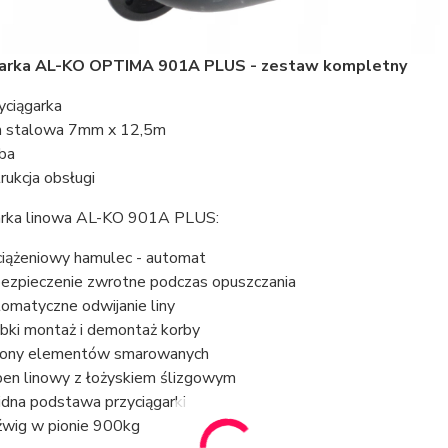
garka AL-KO OPTIMA 901A PLUS - zestaw kompletny
yciągarka
a stalowa 7mm x 12,5m
ba
trukcja obsługi
arka linowa AL-KO 901A PLUS:
iążeniowy hamulec - automat
ezpieczenie zwrotne podczas opuszczania
omatyczne odwijanie liny
bki montaż i demontaż korby
ony elementów smarowanych
en linowy z łożyskiem ślizgowym
idna podstawa przyciągarki
wig w pionie 900kg