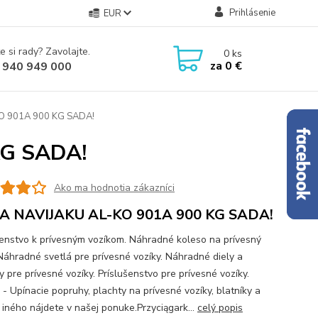
Prihlásenie
EUR
e si rady? Zavolajte.
0
ks
za
0 €
 940 949 000
O 901A 900 KG SADA!
KG SADA!
Ako ma hodnotia zákazníci
A NAVIJAKU AL-KO 901A 900 KG SADA!
šenstvo k prívesným vozíkom. Náhradné koleso na prívesný
 Náhradné svetlá pre prívesné vozíky. Náhradné diely a
 pre prívesné vozíky. Príslušenstvo pre prívesné vozíky.
 - Upínacie popruhy, plachty na prívesné vozíky, blatníky a
iného nájdete v našej ponuke.Przyciągark...
celý popis