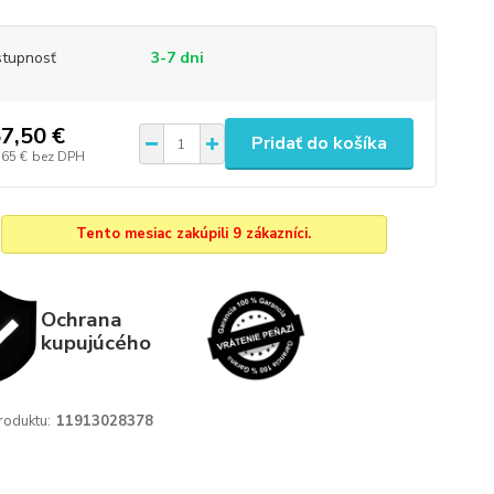
tupnosť
3-7 dni
7,50 €
Pridať do košíka
,65 €
bez DPH
Tento mesiac zakúpili 9 zákazníci.
Ochrana
kupujúcého
roduktu:
11913028378