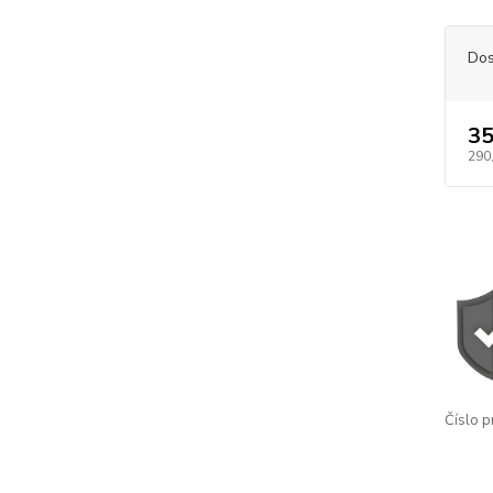
Dos
35
290
Číslo p