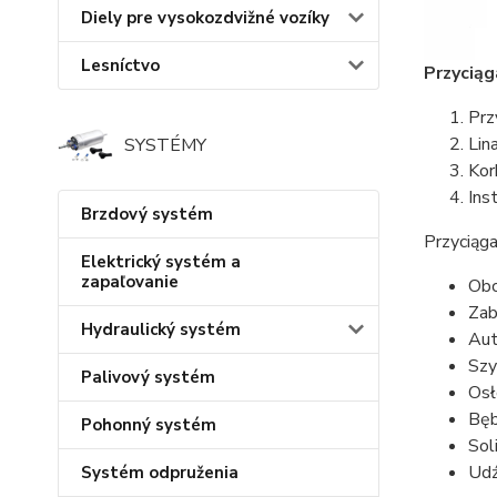
Diely pre vysokozdvižné vozíky
Lesníctvo
Przycią
Prz
Lin
SYSTÉMY
Kor
Ins
Brzdový systém
Przyciąg
Elektrický systém a
zapaľovanie
Obc
Zab
Hydraulický systém
Aut
Szy
Palivový systém
Osł
Bęb
Pohonný systém
Sol
Udź
Systém odpruženia