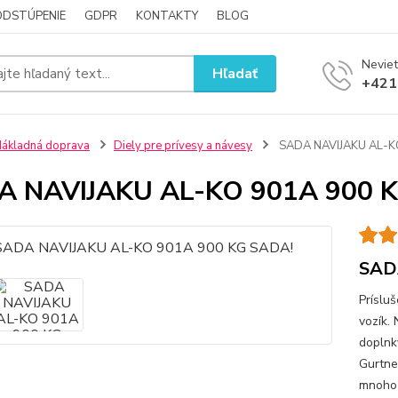
ODSTÚPENIE
GDPR
KONTAKTY
BLOG
Neviet
Hľadať
+421
ákladná doprava
Diely pre prívesy a návesy
SADA NAVIJAKU AL-K
A NAVIJAKU AL-KO 901A 900 
SAD
Príslu
vozík.
doplnky
Gurtne
mnoho 