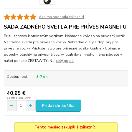
Ako ma hodnotia zákazníci
SADA ZADNÉHO SVETLA PRE PRÍVES MAGNETU
Príslušenstvo k prívesným vozíkom. Náhradné koleso na prívesný vozík.
Náhradné svetlá pre prívesné vozíky. Náhradné diely a doplnky pre
prívesné vozíky. Príslušenstvo pre prívesné vozíky. Gurtne - Upínacie
popruhy, plachty na prívesné vozíky, blatníky a mnoho iného nájdete v
našej ponuke.ZESTAW TYLN...
celý popis
Dostupnosť
3-7 dni
40,65 €
33,05 €
bez DPH
Pridať do košíka
Tento mesiac zakúpili 1 zákazníci.