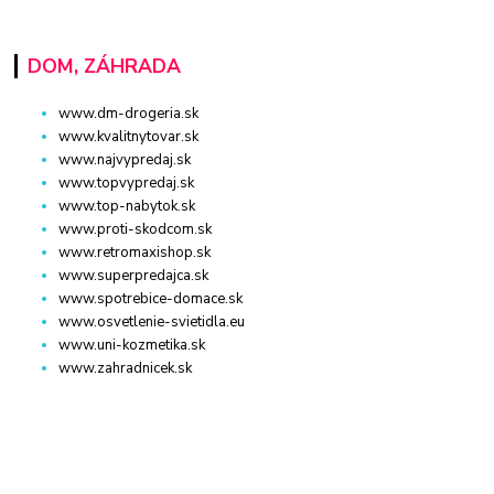
DOM, ZÁHRADA
www.dm-drogeria.sk
www.kvalitnytovar.sk
www.najvypredaj.sk
www.topvypredaj.sk
www.top-nabytok.sk
www.proti-skodcom.sk
www.retromaxishop.sk
www.superpredajca.sk
www.spotrebice-domace.sk
www.osvetlenie-svietidla.eu
www.uni-kozmetika.sk
www.zahradnicek.sk