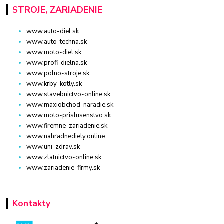
STROJE, ZARIADENIE
www.auto-diel.sk
www.auto-techna.sk
www.moto-diel.sk
www.profi-dielna.sk
www.polno-stroje.sk
www.krby-kotly.sk
www.stavebnictvo-online.sk
www.maxiobchod-naradie.sk
www.moto-prislusenstvo.sk
www.firemne-zariadenie.sk
www.nahradnediely.online
www.uni-zdrav.sk
www.zlatnictvo-online.sk
www.zariadenie-firmy.sk
Kontakty