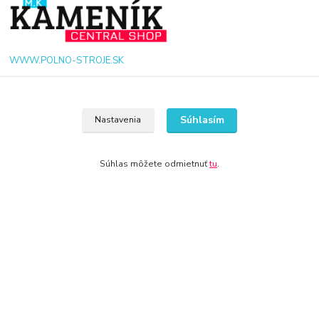
WWW.POLNO-STROJE.SK
+421 940 949 000
Súhlasím
Nastavenia
info@polno-stroje.sk
Súhlas môžete odmietnuť
tu
.
© 2024 Všetky práva vyhradené KAMENIK.SK
Vytvorené na
Eshop-rychlo.sk