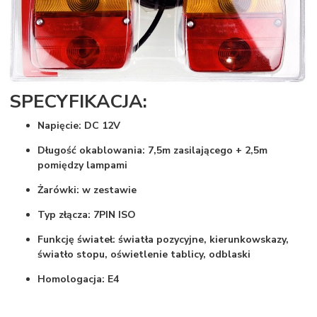
SPECYFIKACJA:
Napięcie: DC 12V
Długość okablowania: 7,5m zasilającego + 2,5m
pomiędzy lampami
Żarówki: w zestawie
Typ złącza: 7PIN ISO
Funkcję świateł: światła pozycyjne, kierunkowskazy,
światło stopu, oświetlenie tablicy, odblaski
Homologacja: E4