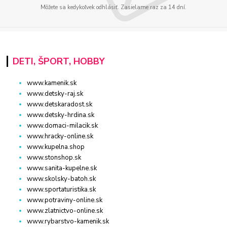
Môžete sa kedykoľvek odhlásiť. Zasielame raz za 14 dní.
DETI, ŠPORT, HOBBY
www.kamenik.sk
www.detsky-raj.sk
www.detskaradost.sk
www.detsky-hrdina.sk
www.domaci-milacik.sk
www.hracky-online.sk
www.kupelna.shop
www.stonshop.sk
www.sanita-kupelne.sk
www.skolsky-batoh.sk
www.sportaturistika.sk
www.potraviny-online.sk
www.zlatnictvo-online.sk
www.rybarstvo-kamenik.sk