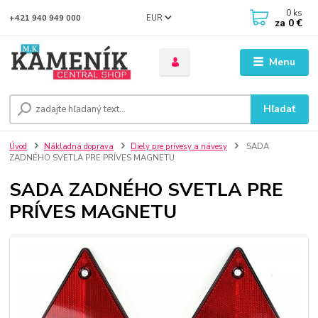
0
ks
EUR
+421 940 949 000
za
0 €
Menu
Hľadať
Úvod
Nákladná doprava
Diely pre prívesy a návesy
SADA
ZADNÉHO SVETLA PRE PRÍVES MAGNETU
SADA ZADNÉHO SVETLA PRE
PRÍVES MAGNETU