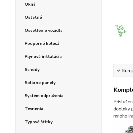
Okná
Ostatné
Osvetlenie vozidla
Podporné kolesá
Plynová inštalácia
Schody
Kompl
Solárne panely
Komple
Systém odpruženia
Príslušen
doplnky p
Tesnenia
mnoho iné
Typové štítky