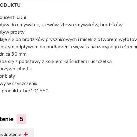
RODUKTU
ducent:
Lilie
ływ do umywalek, zlewów, zlewozmywaków, brodzików
ływ prosty
aje się do brodzików prysznicowych i misek z otworem wylo
rostym odpływem do podłączenia węża kanalizacyjnego o śred
dnica 30 mm
ada się z podstawy z korkiem, łańcuchem i uszczelką
rzywo: plastik
or biały
wy w czyszczeniu
 produktu: ber101550
tenie
5
 hodnotenie