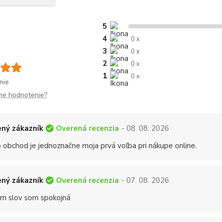
5
4
0 x
3
0 x
2
0 x
1
0 x
nie
me hodnotenie?
Overená recenzia
ný zákazník
- 08. 08. 2026
 obchod je jednoznačne moja prvá voľba pri nákupe online.
Overená recenzia
ný zákazník
- 07. 08. 2026
 slov som spokojná