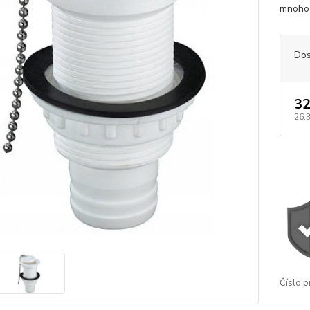
mnoho 
Dos
32
26,
Číslo p