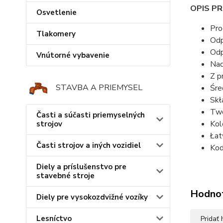
OPIS P
Osvetlenie
Pro
Tlakomery
Odp
Odp
Vnútorné vybavenie
Nad
Z p
STAVBA A PRIEMYSEL
Śre
Skł
Two
Časti a súčasti priemyselných
Kol
strojov
Łat
Časti strojov a iných vozidiel
Kod
Diely a príslušenstvo pre
stavebné stroje
Hodno
Diely pre vysokozdvižné vozíky
Lesníctvo
Pridať