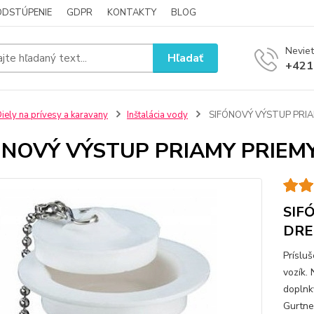
ODSTÚPENIE
GDPR
KONTAKTY
BLOG
Neviet
Hľadať
+421
iely na prívesy a karavany
Inštalácia vody
SIFÓNOVÝ VÝSTUP PRIA
ÓNOVÝ VÝSTUP PRIAMY PRIEM
SIF
DRE
Príslu
vozík.
doplnky
Gurtne