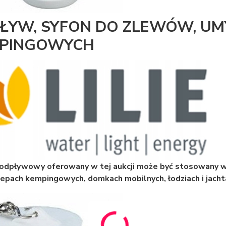
ŁYW, SYFON DO ZLEWÓW, U
PINGOWYCH
odpływowy oferowany w tej aukcji może być stosowany w
zepach kempingowych, domkach mobilnych,
łodziach i jacht