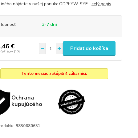
iného nájdete v našej ponuke.ODPŁYW, SYF...
celý popis
tupnosť
3-7 dni
,46 €
Pridať do košíka
39 €
bez DPH
Tento mesiac zakúpili 4 zákazníci.
Ochrana
kupujúcého
roduktu:
9830680651