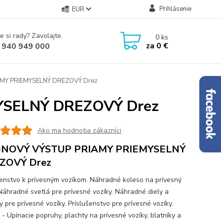
Prihlásenie
EUR
e si rady? Zavolajte.
0
ks
za
0 €
 940 949 000
MY PRIEMYSELNÝ DREZOVÝ Drez
YSELNÝ DREZOVÝ Drez
Ako ma hodnotia zákazníci
ÓNOVÝ VÝSTUP PRIAMY PRIEMYSELNÝ
ZOVÝ Drez
šenstvo k prívesným vozíkom. Náhradné koleso na prívesný
 Náhradné svetlá pre prívesné vozíky. Náhradné diely a
 pre prívesné vozíky. Príslušenstvo pre prívesné vozíky.
 - Upínacie popruhy, plachty na prívesné vozíky, blatníky a