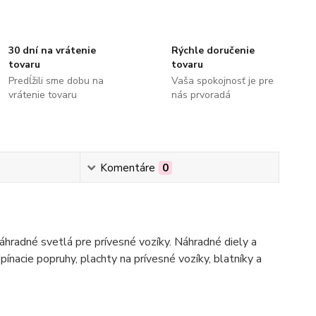
30 dní na vrátenie
Rýchle doručenie
tovaru
tovaru
Predĺžili sme dobu na
Vaša spokojnosť je pre
vrátenie tovaru
nás prvoradá
Komentáre
0
hradné svetlá pre prívesné vozíky. Náhradné diely a
pínacie popruhy, plachty na prívesné vozíky, blatníky a