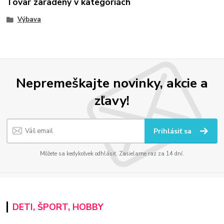
Tovar zaradený v kategóriách
Výbava
Nepremeškajte novinky, akcie a
zľavy!
Prihlásiť sa
Môžete sa kedykoľvek odhlásiť. Zasielame raz za 14 dní.
DETI, ŠPORT, HOBBY