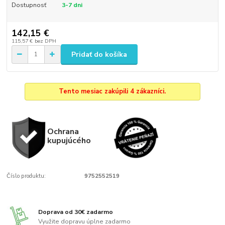
Dostupnosť
3-7 dni
142,15 €
115,57 €
bez DPH
Pridať do košíka
Tento mesiac zakúpili 4 zákazníci.
Ochrana
kupujúcého
Číslo produktu:
9752552519
Doprava od 30€ zadarmo
Využite dopravu úplne zadarmo