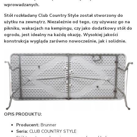
wprowadzanych.
Stół rozkładany Club Country Style został stworzony do
użytku na zewnątrz. Niezależnie od tego, czy używasz go na
pikniku, wakacjach na kempingu, czy jako dodatkowy stół do
ogrodu, jest idealny na każdą okazję. Wysokiej jakości
konstrukcja wygląda zarówno nowocześnie, jak i solidnie.
OPIS PRODUKTU:
Producent:
Brunner
Seria:
CLUB COUNTRY STYLE