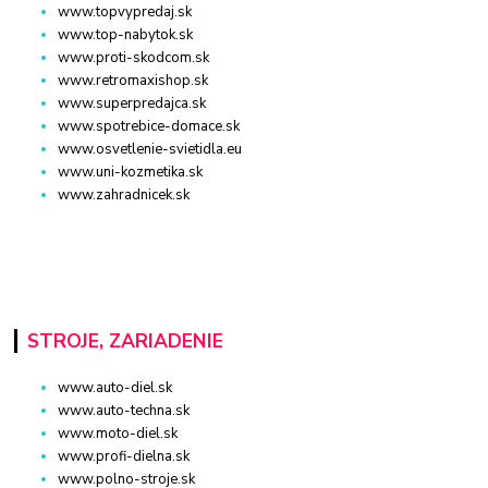
www.topvypredaj.sk
www.top-nabytok.sk
www.proti-skodcom.sk
www.retromaxishop.sk
www.superpredajca.sk
www.spotrebice-domace.sk
www.osvetlenie-svietidla.eu
www.uni-kozmetika.sk
www.zahradnicek.sk
STROJE, ZARIADENIE
www.auto-diel.sk
www.auto-techna.sk
www.moto-diel.sk
www.profi-dielna.sk
www.polno-stroje.sk