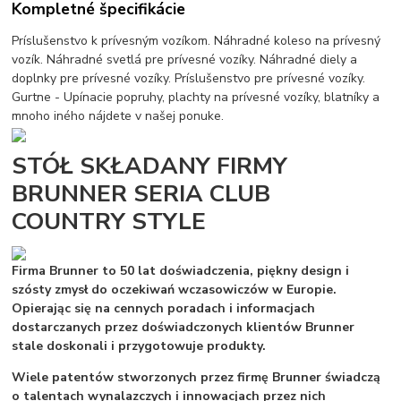
Kompletné špecifikácie
Príslušenstvo k prívesným vozíkom. Náhradné koleso na prívesný
vozík. Náhradné svetlá pre prívesné vozíky. Náhradné diely a
doplnky pre prívesné vozíky. Príslušenstvo pre prívesné vozíky.
Gurtne - Upínacie popruhy, plachty na prívesné vozíky, blatníky a
mnoho iného nájdete v našej ponuke.
STÓŁ SKŁADANY FIRMY
BRUNNER SERIA CLUB
COUNTRY STYLE
Firma Brunner to 50 lat doświadczenia, piękny design i
szósty zmysł do oczekiwań wczasowiczów w Europie.
Opierając się na cennych poradach i informacjach
dostarczanych przez doświadczonych klientów Brunner
stale doskonali i przygotowuje produkty.
Wiele patentów stworzonych przez firmę Brunner świadczą
o talentach wynalazczych i innowacjach przez nich