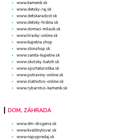
www.kamenik.sk
www.detsky-raj.sk
www.detskaradost.sk
www.detsky-hrdina.sk
www.domaci-milacik.sk
www.hracky-online.sk
www.kupelna.shop
www.stonshop.sk
www.sanita-kupelne.sk
www.skolsky-batoh.sk
www.sportaturistika.sk
www.potraviny-online.sk
www.zlatnictvo-online.sk
www.rybarstvo-kamenik.sk
DOM, ZÁHRADA
www.dm-drogeria.sk
www.kvalitnytovar.sk
www.najvypredaj.sk