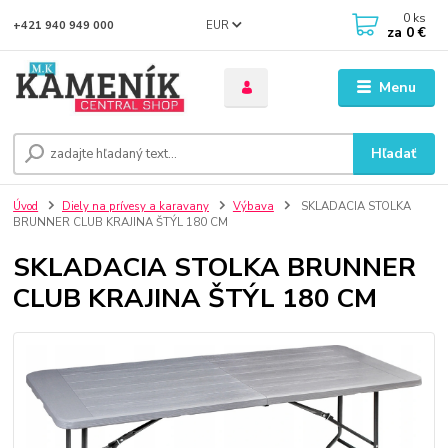
0
ks
EUR
+421 940 949 000
za
0 €
Menu
Hľadať
Úvod
Diely na prívesy a karavany
Výbava
SKLADACIA STOLKA
BRUNNER CLUB KRAJINA ŠTÝL 180 CM
SKLADACIA STOLKA BRUNNER
CLUB KRAJINA ŠTÝL 180 CM