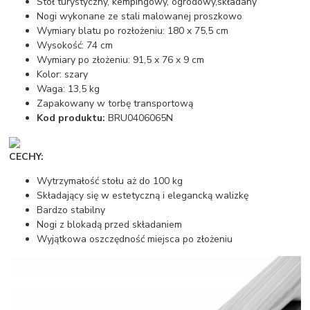
Stół turystyczny, kempingowy, ogrodowy,składany
Nogi wykonane ze stali malowanej proszkowo
Wymiary blatu po rozłożeniu: 180 x 75,5 cm
Wysokość: 74 cm
Wymiary po złożeniu: 91,5 x 76 x 9 cm
Kolor: szary
Waga: 13,5 kg
Zapakowany w torbę transportową
Kod produktu:
BRU0406065N
CECHY:
Wytrzymałość stołu aż do 100 kg
Składający się w estetyczną i elegancką walizkę
Bardzo stabilny
Nogi z blokadą przed składaniem
Wyjątkowa oszczędność miejsca po złożeniu