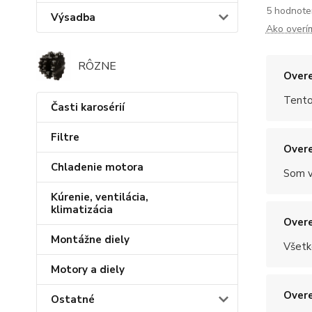
5 hodnote
Výsadba
Ako overí
RÔZNE
Overe
Tento
Časti karosérií
Filtre
Overe
Chladenie motora
Som v
Kúrenie, ventilácia,
klimatizácia
Overe
Montážne diely
Všetk
Motory a diely
Overe
Ostatné