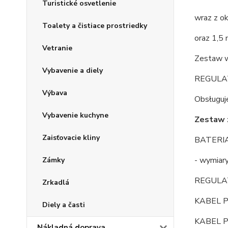
Turistické osvetlenie
wraz z o
Toalety a čistiace prostriedky
oraz 1,5 
Vetranie
Zestaw w
Vybavenie a diely
REGULAT
Výbava
Obsługuj
Vybavenie kuchyne
Zestaw 
Zaisťovacie kliny
BATERI
- wymia
Zámky
REGULA
Zrkadlá
KABEL 
Diely a časti
KABEL 
Nákladná doprava