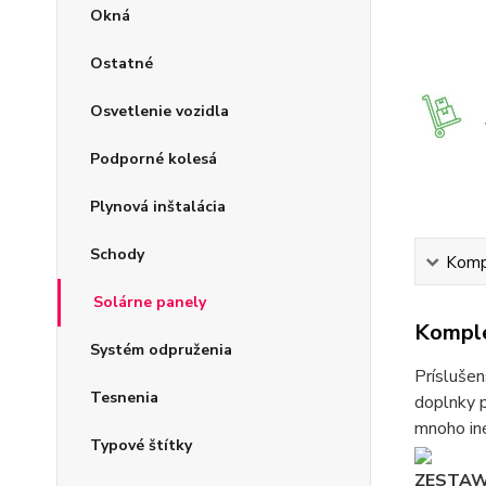
Okná
Ostatné
Osvetlenie vozidla
Podporné kolesá
Plynová inštalácia
Schody
Kompl
Solárne panely
Komple
Systém odpruženia
Príslušen
Tesnenia
doplnky p
mnoho iné
Typové štítky
ZESTAW