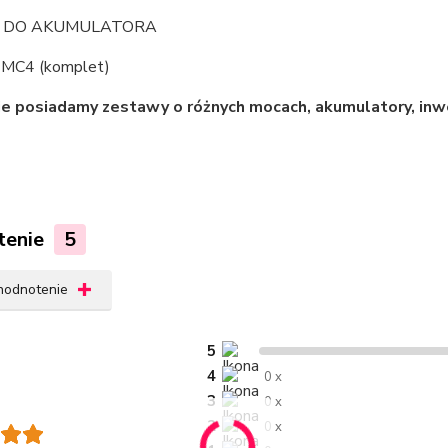
 DO AKUMULATORA
MC4 (komplet)
e posiadamy zestawy o różnych mocach, akumulatory, inw
tenie
5
 hodnotenie
5
4
0 x
3
0 x
2
0 x