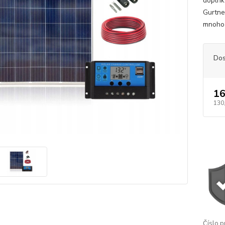
doplnky
Gurtne
mnoho 
Dos
16
130
Číslo p