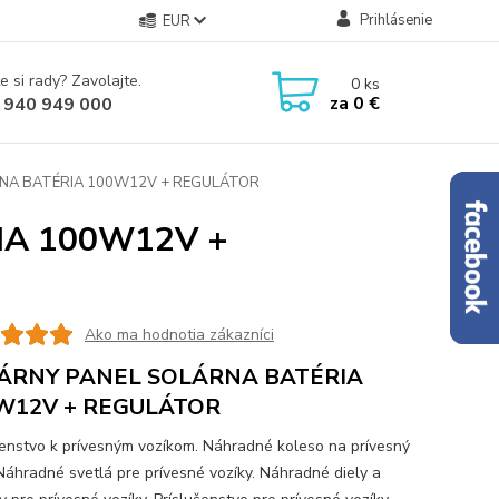
Prihlásenie
EUR
e si rady? Zavolajte.
0
ks
za
0 €
 940 949 000
NA BATÉRIA 100W12V + REGULÁTOR
IA 100W12V +
Ako ma hodnotia zákazníci
ÁRNY PANEL SOLÁRNA BATÉRIA
W12V + REGULÁTOR
šenstvo k prívesným vozíkom. Náhradné koleso na prívesný
 Náhradné svetlá pre prívesné vozíky. Náhradné diely a