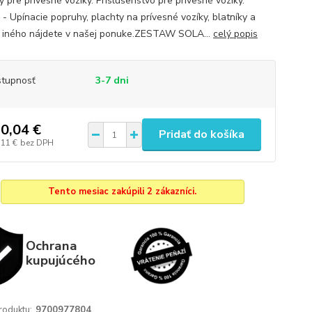
 pre prívesné vozíky. Príslušenstvo pre prívesné vozíky.
 - Upínacie popruhy, plachty na prívesné vozíky, blatníky a
iného nájdete v našej ponuke.ZESTAW SOLA...
celý popis
tupnosť
3-7 dni
0,04 €
Pridať do košíka
,11 €
bez DPH
Tento mesiac zakúpili 2 zákazníci.
Ochrana
kupujúcého
roduktu:
9700977804