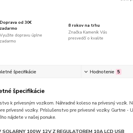
Doprava od 30€
8 rokov na trhu
zadarmo
Značka Kameník Vás
Využite dopravu úplne
presvedčí o kvalite
zadarmo
etné špecifikácie
Hodnotenie
5
tné špecifikácie
stvo k prívesným vozíkom. Náhradné koleso na prívesný vozík. Ná
re prívesné vozíky. Príslušenstvo pre prívesné vozíky. Gurtne - U
ho nájdete v našej ponuke.
 SOLARNY 100W 12V Z REGULATOREM 10A LCD USB