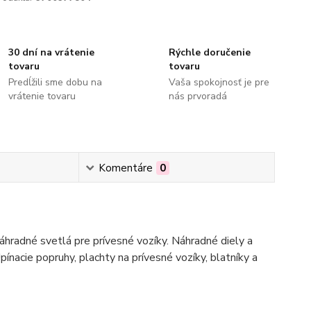
30 dní na vrátenie
Rýchle doručenie
tovaru
tovaru
Predĺžili sme dobu na
Vaša spokojnosť je pre
vrátenie tovaru
nás prvoradá
Komentáre
0
hradné svetlá pre prívesné vozíky. Náhradné diely a
pínacie popruhy, plachty na prívesné vozíky, blatníky a