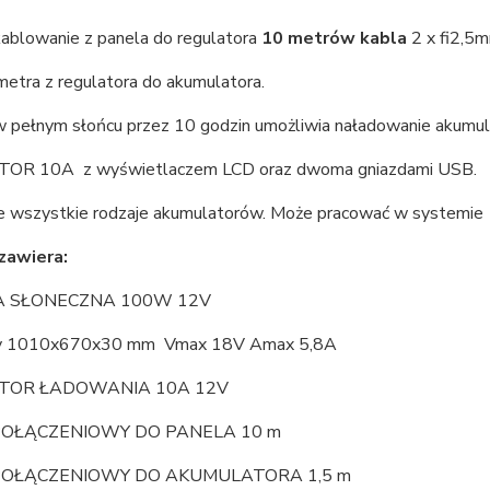
kablowanie z panela do regulatora
10 metrów kabla
2 x fi2,5
metra z regulatora do akumulatora.
 pełnym słońcu przez 10 godzin umożliwia naładowanie akum
OR 10A z wyświetlaczem LCD oraz dwoma gniazdami USB.
e wszystkie rodzaje akumulatorów. Może pracować w systemie
zawiera:
A SŁONECZNA 100W 12V
ry 1010x670x30 mm Vmax 18V Amax 5,8A
TOR ŁADOWANIA 10A 12V
POŁĄCZENIOWY DO PANELA 10 m
POŁĄCZENIOWY DO AKUMULATORA 1,5 m