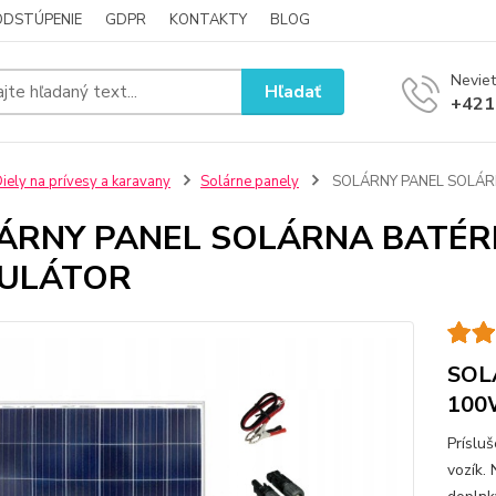
ODSTÚPENIE
GDPR
KONTAKTY
BLOG
Neviet
Hľadať
+421
iely na prívesy a karavany
Solárne panely
SOLÁRNY PANEL SOLÁR
ÁRNY PANEL SOLÁRNA BATÉR
ULÁTOR
SOL
100
Príslu
vozík.