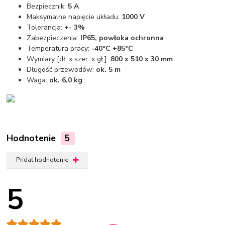
Bezpiecznik:
5 A
Maksymalne napięcie układu:
1000 V
Tolerancja:
+- 3%
Zabezpieczenia:
IP65, powłoka ochronna
Temperatura pracy:
-40°C +85°C
Wymiary [dł. x szer. x gł.]:
800 x 510 x 30 mm
Długość przewodów:
ok. 5 m
Waga:
ok. 6,0 kg
Hodnotenie
5
Pridať hodnotenie
5