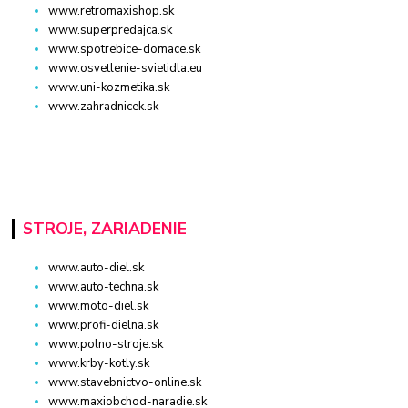
www.retromaxishop.sk
www.superpredajca.sk
www.spotrebice-domace.sk
www.osvetlenie-svietidla.eu
www.uni-kozmetika.sk
www.zahradnicek.sk
STROJE, ZARIADENIE
www.auto-diel.sk
www.auto-techna.sk
www.moto-diel.sk
www.profi-dielna.sk
www.polno-stroje.sk
www.krby-kotly.sk
www.stavebnictvo-online.sk
www.maxiobchod-naradie.sk