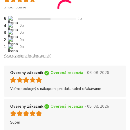
5 hodnotenie
5
5 x
4
0 x
3
0 x
2
0 x
1
0 x
Ako overíme hodnotenie?
Overený zákazník
Overená recenzia
- 06. 08. 2026
Veľmi spokojný s nákupom, produkt splnil očakávanie
Overený zákazník
Overená recenzia
- 05. 08. 2026
Super