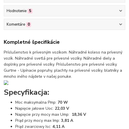
Hodnotenie
5
Komentáre
0
Kompletné špecifikácie
Príslušenstvo k prívesným vozíkom. Náhradné koleso na prívesný
vozík. Náhradné svetlá pre prívesné vozíky. Náhradné diely a
doplnky pre prívesné vozíky. Príslušenstvo pre prívesné vozíky.
Gurtne - Upínacie popruhy, plachty na prívesné vozíky, blatníky a
mnoho iného nájdete v našej ponuke.
Specyfikacja:
Moc maksymalna Pmp:
70 W
Napięcie jałowe Uoc:
22,03 V
Napięcie przy mocy max Ump:
18,36 V
Prąd przy mocy max Imp:
3,81 A
Prąd zwarciowy Isc:
4,11 A