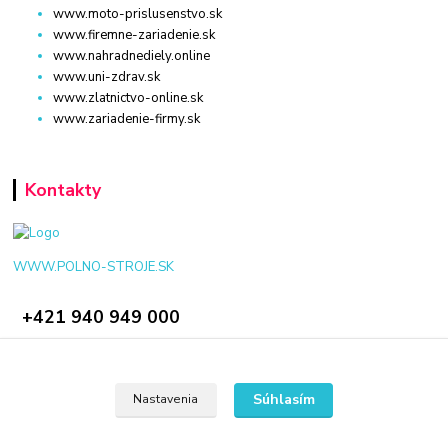
www.moto-prislusenstvo.sk
www.firemne-zariadenie.sk
www.nahradnediely.online
www.uni-zdrav.sk
www.zlatnictvo-online.sk
www.zariadenie-firmy.sk
Kontakty
WWW.POLNO-STROJE.SK
+421 940 949 000
info@polno-stroje.sk
Súhlasím
Nastavenia