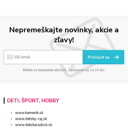
Nepremeškajte novinky, akcie a
zľavy!
Prihlásiť sa
Môžete sa kedykoľvek odhlásiť. Zasielame raz za 14 dní.
DETI, ŠPORT, HOBBY
www.kamenik.sk
www.detsky-raj.sk
www.detskaradost.sk