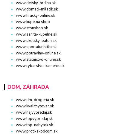
www.detsky-hrdina.sk
www.domaci-milacik.sk
www.hracky-online.sk
www.kupelna.shop
www.stonshop.sk
www.sanita-kupelne.sk
www.skolsky-batoh.sk
www.sportaturistika.sk
www.potraviny-online.sk
www.zlatnictvo-online.sk
www.rybarstvo-kamenik.sk
DOM, ZÁHRADA
www.dm-drogeria.sk
www.kvalitnytovar.sk
www.najvypredaj.sk
www.topvypredaj.sk
www.top-nabytok.sk
www.proti-skodcom.sk