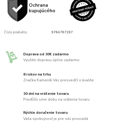
Ochrana
kupujúcého
Číslo produktu:
9764767297
Doprava od 30€ zadarmo
Využite dopravu úplne zadarmo
8 rokov na trhu
Značka Kameník Vás presvedčí o kvalite
30 dní na vrátenie tovaru
Predĺžili sme dobu na vrátenie tovaru
Rýchle doručenie tovaru
Vaša spokojnosť je pre nás prvoradá