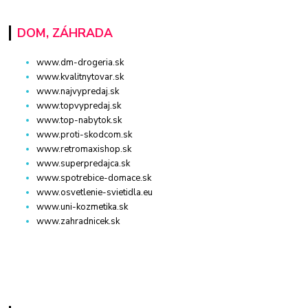
DOM, ZÁHRADA
www.dm-drogeria.sk
www.kvalitnytovar.sk
www.najvypredaj.sk
www.topvypredaj.sk
www.top-nabytok.sk
www.proti-skodcom.sk
www.retromaxishop.sk
www.superpredajca.sk
www.spotrebice-domace.sk
www.osvetlenie-svietidla.eu
www.uni-kozmetika.sk
www.zahradnicek.sk