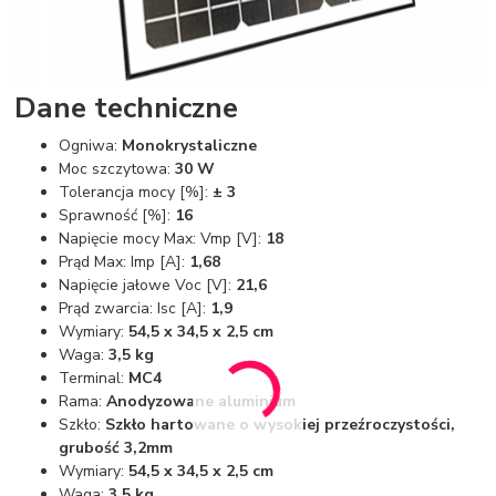
Dane techniczne
Ogniwa:
Monokrystaliczne
Moc szczytowa:
30 W
Tolerancja mocy [%]:
± 3
Sprawność [%]:
16
Napięcie mocy Max: Vmp [V]:
18
Prąd Max: Imp [A]:
1,68
Napięcie jałowe Voc [V]:
21,6
Prąd zwarcia: Isc [A]:
1,9
Wymiary:
54,5 x 34,5 x 2,5 cm
Waga:
3,5 kg
Terminal:
MC4
Rama:
Anodyzowane aluminium
Szkło:
Szkło hartowane o wysokiej przeźroczystości,
grubość 3,2mm
Wymiary:
54,5 x 34,5 x 2,5 cm
Waga:
3,5 kg