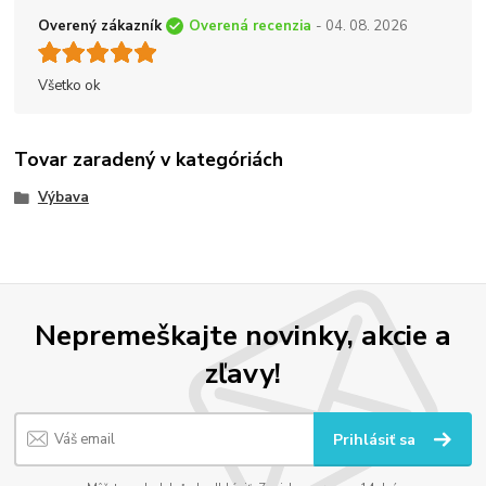
Overený zákazník
Overená recenzia
- 04. 08. 2026
Všetko ok
Tovar zaradený v kategóriách
Výbava
Nepremeškajte novinky, akcie a
zľavy!
Prihlásiť sa