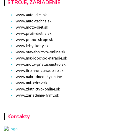
STROJE, ZARIADENIE
www.auto-diel.sk
www.auto-techna.sk
www.moto-diel.sk
www.profi-dielna.sk
www.polno-stroje.sk
www.krby-kotly.sk
www.stavebnictvo-online.sk
www.maxiobchod-naradie.sk
www.moto-prislusenstvo.sk
www.firemne-zariadenie.sk
www.nahradnediely.online
www.uni-zdrav.sk
www.zlatnictvo-online.sk
www.zariadenie-firmy.sk
Kontakty