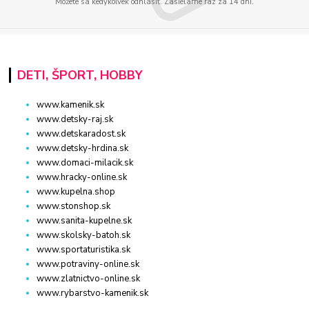
Môžete sa kedykoľvek odhlásiť. Zasielame raz za 14 dní.
DETI, ŠPORT, HOBBY
www.kamenik.sk
www.detsky-raj.sk
www.detskaradost.sk
www.detsky-hrdina.sk
www.domaci-milacik.sk
www.hracky-online.sk
www.kupelna.shop
www.stonshop.sk
www.sanita-kupelne.sk
www.skolsky-batoh.sk
www.sportaturistika.sk
www.potraviny-online.sk
www.zlatnictvo-online.sk
www.rybarstvo-kamenik.sk