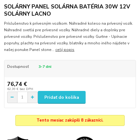
SOLÁRNY PANEL SOLÁRNA BATÉRIA 30W 12V
SOLÁRNY LACNO
Príslušenstvo k prívesným vozíkom. Náhradné koleso na prívesný vozík.
Náhradné svetlá pre prívesné vozíky. Náhradné diely a doplnky pre
prívesné vozíky. Príslušenstvo pre prívesné vozíky. Gurtne - Upínacie
popruhy, plachty na prívesné vozíky, blatníky a mnoho iného nájdete v
našej ponuke.Panel słone...
celý popis
Dostupnosť
3-7 dni
76,74 €
62,39 €
bez DPH
Pridať do košíka
Tento mesiac zakúpili 8 zákazníci.