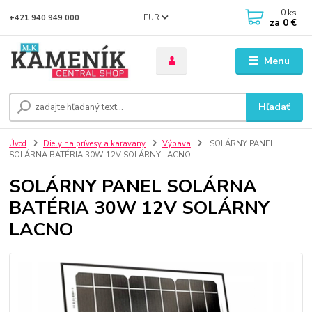
0
ks
EUR
+421 940 949 000
za
0 €
Menu
Hľadať
Úvod
Diely na prívesy a karavany
Výbava
SOLÁRNY PANEL
SOLÁRNA BATÉRIA 30W 12V SOLÁRNY LACNO
SOLÁRNY PANEL SOLÁRNA
BATÉRIA 30W 12V SOLÁRNY
LACNO