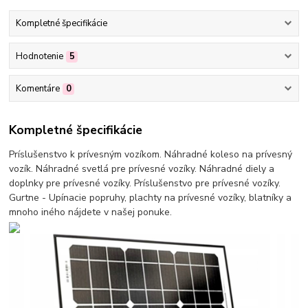
Kompletné špecifikácie
Hodnotenie
5
Komentáre
0
Kompletné špecifikácie
Príslušenstvo k prívesným vozíkom. Náhradné koleso na prívesný
vozík. Náhradné svetlá pre prívesné vozíky. Náhradné diely a
doplnky pre prívesné vozíky. Príslušenstvo pre prívesné vozíky.
Gurtne - Upínacie popruhy, plachty na prívesné vozíky, blatníky a
mnoho iného nájdete v našej ponuke.