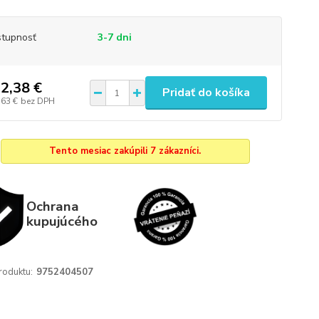
tupnosť
3-7 dni
2,38 €
Pridať do košíka
,63 €
bez DPH
Tento mesiac zakúpili 7 zákazníci.
Ochrana
kupujúcého
roduktu:
9752404507