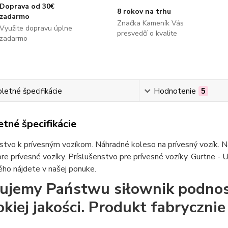
Doprava od 30€
8 rokov na trhu
zadarmo
Značka Kameník Vás
Využite dopravu úplne
presvedčí o kvalite
zadarmo
etné špecifikácie
Hodnotenie
5
tné špecifikácie
stvo k prívesným vozíkom. Náhradné koleso na prívesný vozík. Ná
re prívesné vozíky. Príslušenstvo pre prívesné vozíky. Gurtne - U
ho nájdete v našej ponuke.
ujemy Państwu siłownik podnos
kiej jakości. Produkt fabryczni