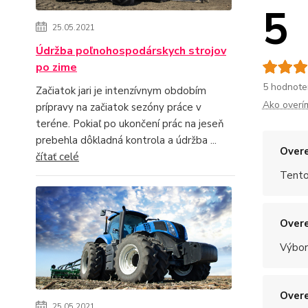
5
25.05.2021
Údržba poľnohospodárskych strojov
po zime
5 hodnote
Začiatok jari je intenzívnym obdobím
Ako overí
prípravy na začiatok sezóny práce v
teréne. Pokiaľ po ukončení prác na jeseň
prebehla dôkladná kontrola a údržba ...
Overe
čítať celé
Tento
Overe
Výbor
Overe
25.05.2021