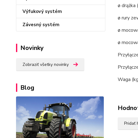
ø drążka
Výfukový systém
ø rury ze
Závesný systém
ø mocowa
ø mocowa
Novinky
Przyłącze
Zobraziť všetky novinky
Przyłącze
Waga (kg
Blog
Hodno
Pridať