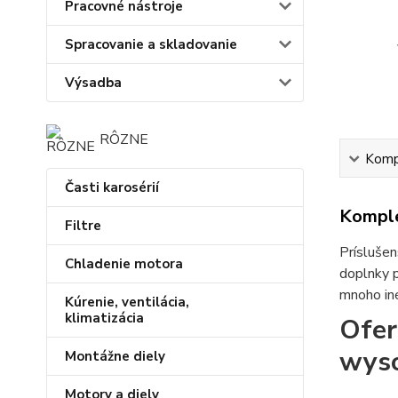
Pracovné nástroje
Spracovanie a skladovanie
Výsadba
RÔZNE
Kompl
Časti karosérií
Komple
Filtre
Príslušen
Chladenie motora
doplnky p
mnoho iné
Kúrenie, ventilácia,
klimatizácia
Ofer
wyso
Montážne diely
Motory a diely