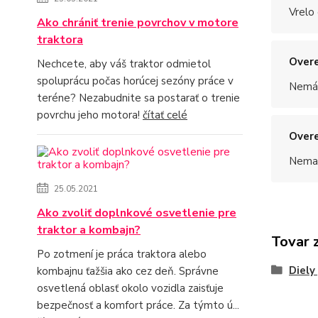
Vrelo
Ako chrániť trenie povrchov v motore
traktora
Overe
Nechcete, aby váš traktor odmietol
spoluprácu počas horúcej sezóny práce v
Nemám
teréne? Nezabudnite sa postarať o trenie
povrchu jeho motora!
čítať celé
Overe
Nemal
25.05.2021
Ako zvoliť doplnkové osvetlenie pre
traktor a kombajn?
Tovar 
Po zotmení je práca traktora alebo
Diely
kombajnu ťažšia ako cez deň. Správne
osvetlená oblasť okolo vozidla zaisťuje
bezpečnosť a komfort práce. Za týmto ú...