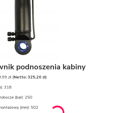
wnik podnoszenia kabiny
,99 zł (
Netto: 325,20 zł
)
): 318
 robocze (bar): 250
montażowy (mm): 502