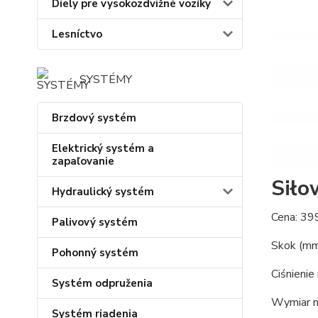
Diely pre vysokozdvižné vozíky
Lesníctvo
SYSTÉMY
Brzdový systém
Elektrický systém a
zapaľovanie
Siło
Hydraulický systém
Cena: 399
Palivový systém
Skok (mm
Pohonný systém
Ciśnienie
Systém odpruženia
Wymiar 
Systém riadenia