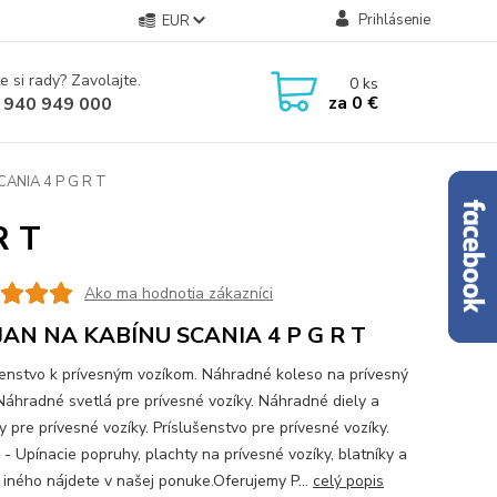
Prihlásenie
EUR
e si rady? Zavolajte.
0
ks
za
0 €
 940 949 000
ANIA 4 P G R T
R T
Ako ma hodnotia zákazníci
JAN NA KABÍNU SCANIA 4 P G R T
šenstvo k prívesným vozíkom. Náhradné koleso na prívesný
 Náhradné svetlá pre prívesné vozíky. Náhradné diely a
 pre prívesné vozíky. Príslušenstvo pre prívesné vozíky.
 - Upínacie popruhy, plachty na prívesné vozíky, blatníky a
iného nájdete v našej ponuke.Oferujemy P...
celý popis