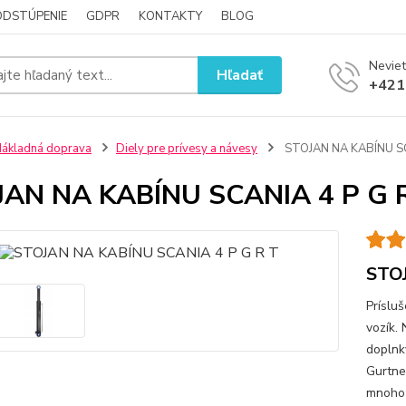
ODSTÚPENIE
GDPR
KONTAKTY
BLOG
Neviet
Hľadať
+421
ákladná doprava
Diely pre prívesy a návesy
STOJAN NA KABÍNU SC
JAN NA KABÍNU SCANIA 4 P G 
STO
Príslu
vozík.
doplnky
Gurtne
mnoho 