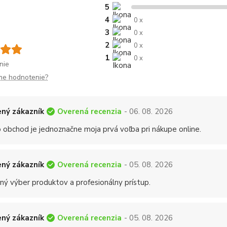
5
4
0 x
3
0 x
2
0 x
1
0 x
nie
me hodnotenie?
Overená recenzia
ný zákazník
- 06. 08. 2026
 obchod je jednoznačne moja prvá voľba pri nákupe online.
Overená recenzia
ný zákazník
- 05. 08. 2026
ný výber produktov a profesionálny prístup.
Overená recenzia
ný zákazník
- 05. 08. 2026