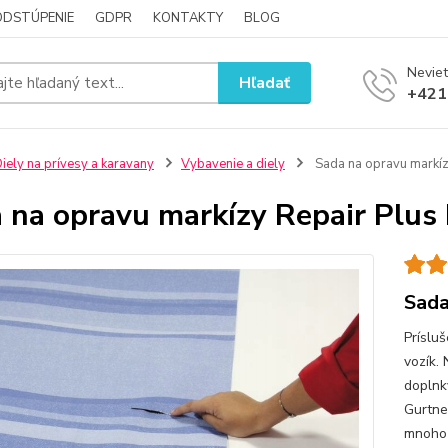
ODSTÚPENIE
GDPR
KONTAKTY
BLOG
Neviet
Hľadať
+421
iely na prívesy a karavany
Vybavenie a diely
Sada na opravu markíz
 na opravu markízy Repair Plu
Sada
Príslu
vozík.
doplnky
Gurtne
mnoho 