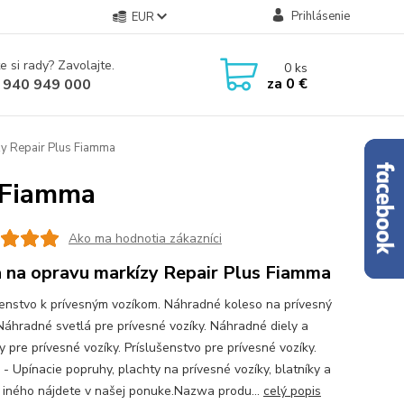
Prihlásenie
EUR
e si rady? Zavolajte.
0
ks
za
0 €
 940 949 000
y Repair Plus Fiamma
s Fiamma
Ako ma hodnotia zákazníci
 na opravu markízy Repair Plus Fiamma
šenstvo k prívesným vozíkom. Náhradné koleso na prívesný
 Náhradné svetlá pre prívesné vozíky. Náhradné diely a
 pre prívesné vozíky. Príslušenstvo pre prívesné vozíky.
 - Upínacie popruhy, plachty na prívesné vozíky, blatníky a
iného nájdete v našej ponuke.Nazwa produ...
celý popis