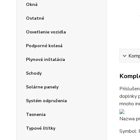
Okná
Ostatné
Osvetlenie vozidla
Podporné kolesá
Kompl
Plynová inštalácia
Schody
Komple
Solárne panely
Príslušen
doplnky p
Systém odpruženia
mnoho iné
Tesnenia
Nazwa pr
Typové štítky
Symbol: