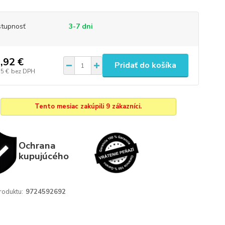
tupnosť
3-7 dni
,92 €
Pridať do košíka
15 €
bez DPH
Tento mesiac zakúpili 9 zákazníci.
Ochrana
kupujúcého
roduktu:
9724592692