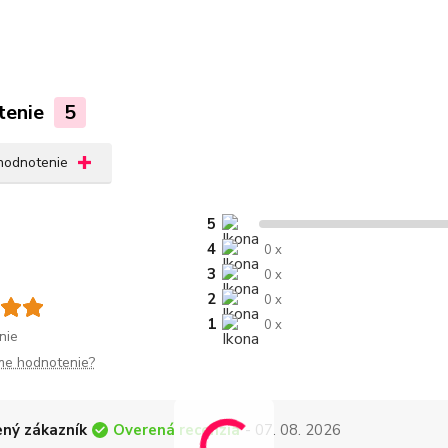
tenie
5
 hodnotenie
5
4
0 x
3
0 x
2
0 x
1
0 x
nie
me hodnotenie?
Overená recenzia
ný zákazník
- 07. 08. 2026