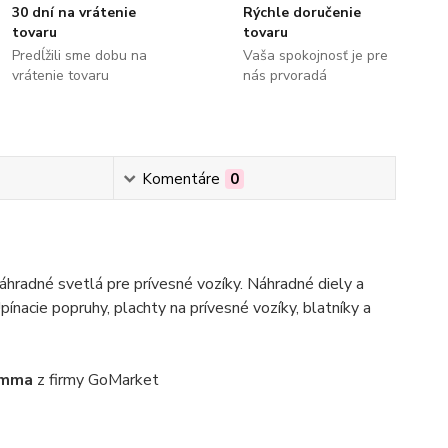
30 dní na vrátenie
Rýchle doručenie
tovaru
tovaru
Predĺžili sme dobu na
Vaša spokojnosť je pre
vrátenie tovaru
nás prvoradá
Komentáre
0
hradné svetlá pre prívesné vozíky. Náhradné diely a
pínacie popruhy, plachty na prívesné vozíky, blatníky a
iamma
z firmy GoMarket