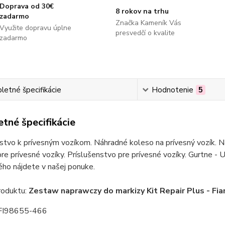
Doprava od 30€
8 rokov na trhu
zadarmo
Značka Kameník Vás
Využite dopravu úplne
presvedčí o kvalite
zadarmo
etné špecifikácie
Hodnotenie
5
tné špecifikácie
stvo k prívesným vozíkom. Náhradné koleso na prívesný vozík. Ná
re prívesné vozíky. Príslušenstvo pre prívesné vozíky. Gurtne - U
ho nájdete v našej ponuke.
oduktu:
Zestaw naprawczy do markizy Kit Repair Plus - F
 FI98655-466