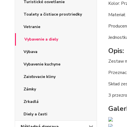
Turistické osvetlenie
Kolor: Pr
Toalety a čistiace prostriedky
Materiał
Producen
Vetranie
Jednostka
Vybavenie a diely
Opis:
Výbava
Zestaw n
Vybavenie kuchyne
Przeznac
Zaisťovacie kliny
Skład ze
Zámky
3 przezr
Zrkadlá
Galeri
Diely a časti
Nákladná doprava