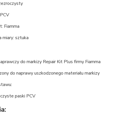
zezroczysty
: PCV
t: Fiamma
 miary: sztuka
aprawczy do markizy Repair Kit Plus firmy Fiamma
zony do naprawy uszkodzonego materiału markizy
stawu:
oczyste paski PCV
a: