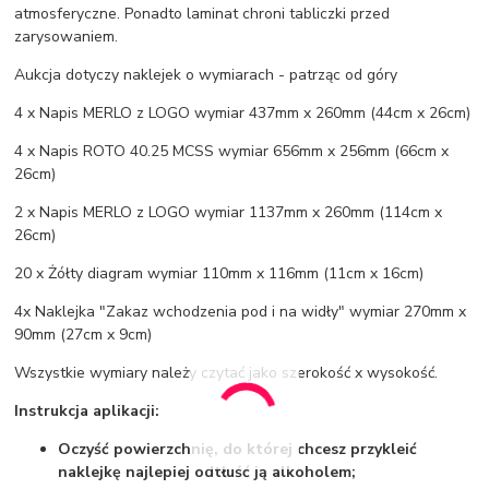
atmosferyczne. Ponadto laminat chroni tabliczki przed
zarysowaniem.
Aukcja dotyczy naklejek o wymiarach - patrząc od góry
4 x Napis MERLO z LOGO wymiar 437mm x 260mm (44cm x 26cm)
4 x Napis ROTO 40.25 MCSS wymiar 656mm x 256mm (66cm x
26cm)
2 x Napis MERLO z LOGO wymiar 1137mm x 260mm (114cm x
26cm)
20 x Żółty diagram wymiar 110mm x 116mm (11cm x 16cm)
4x Naklejka "Zakaz wchodzenia pod i na widły" wymiar 270mm x
90mm (27cm x 9cm)
Wszystkie wymiary należy czytać jako szerokość x wysokość.
Instrukcja aplikacji:
Oczyść powierzchnię, do której chcesz przykleić
naklejkę najlepiej odtłuść ją alkoholem;