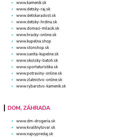
www.kamenik.sk
www.detsky-raj.sk
www.detskaradost.sk
www.detsky-hrdina.sk
www.domaci-milacik.sk
www.hracky-online.sk
www.kupelna.shop
www.stonshop.sk
www.sanita-kupelne.sk
www.skolsky-batoh.sk
www.sportaturistika.sk
www.potraviny-online.sk
www.zlatnictvo-online.sk
www.rybarstvo-kamenik.sk
DOM, ZÁHRADA
www.dm-drogeria.sk
www.kvalitnytovar.sk
www.najvypredaj.sk