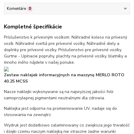
Komentáre
0
Kompletné špecifikácie
Príslušenstvo k prívesným vozíkom. Náhradné koleso na prívesný
vozík. Náhradné svetlá pre prívesné vozíky. Náhradné diely a
doplnky pre prívesné vozíky. Príslušenstvo pre prívesné vozíky.
Gurtne - Upínacie popruhy, plachty na prívesné vozíky, blatníky a
mnoho iného nájdete v našej ponuke.
Zestaw naklejek informacyjnych na maszynę MERLO ROTO
40.25 MCSS
Nasze naklejki wykonywane są na najwyższej jakości folii
samoprzylepnej pigmentami neutralnymi dla zdrowia.
Naklejka jest odporna na promieniowanie UV, nadaje się do
stosowania na zewnątrz.
Wydruk jest dodatkowo zalaminowany co zwiększa jego trwałość
i dzięki czemu naszym naklejką nie straszne żadne warunki