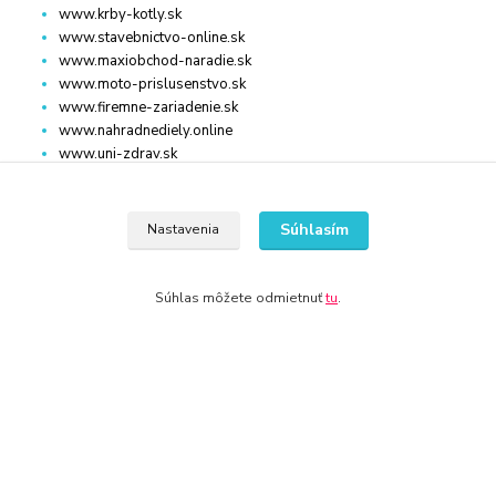
www.krby-kotly.sk
www.stavebnictvo-online.sk
www.maxiobchod-naradie.sk
www.moto-prislusenstvo.sk
www.firemne-zariadenie.sk
www.nahradnediely.online
www.uni-zdrav.sk
www.zlatnictvo-online.sk
www.zariadenie-firmy.sk
Súhlasím
Nastavenia
Kontakty
Súhlas môžete odmietnuť
tu
.
WWW.POLNO-STROJE.SK
+421 940 949 000