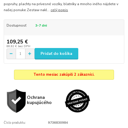
popruhy, plachty na prívesné vozíky, blatníky a mnoho iného nájdete v
našej ponuke.Zestaw nakl...
celý popis
Dostupnosť
3-7 dni
109,25 €
88,82 €
bez DPH
Pridať do košíka
Tento mesiac zakúpili 2 zákazníci.
Ochrana
kupujúcého
Číslo produktu:
9736830984