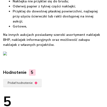
Naklejka nie przyklei się do brudu;
Oderwij papier z tylnej części naklejki;
Przyklej do dowolnej płaskiej powierzchni, najlepiej
przy użyciu ściereczki lub rakli dostępnej na innej
aukcji;
Gotowe,
Na innych aukcjach posiadamy szeroki asortyment naklejek
BHP, naklejek informacyjnych oraz możliwość zakupu
naklejek z własnych projektów.
Hodnotenie
5
Pridať hodnotenie
5