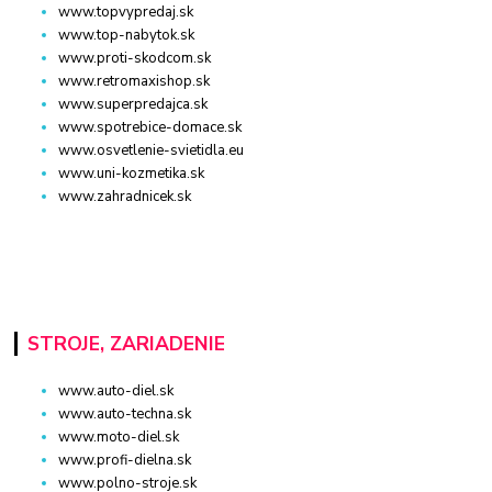
www.topvypredaj.sk
www.top-nabytok.sk
www.proti-skodcom.sk
www.retromaxishop.sk
www.superpredajca.sk
www.spotrebice-domace.sk
www.osvetlenie-svietidla.eu
www.uni-kozmetika.sk
www.zahradnicek.sk
STROJE, ZARIADENIE
www.auto-diel.sk
www.auto-techna.sk
www.moto-diel.sk
www.profi-dielna.sk
www.polno-stroje.sk