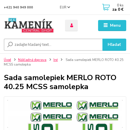
0
ks
EUR
+421 940 949 000
za
0 €
Menu
Hľadať
Úvod
Nákladná doprava
Iné
Sada samolepiek MERLO ROTO 40.25
MCSS samolepka
Sada samolepiek MERLO ROTO
40.25 MCSS samolepka