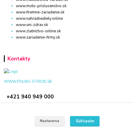
www.moto-prislusenstvo.sk
www.firemne-zariadenie.sk
www.nahradnediely.online
www.uni-zdrav.sk
www.zlatnictvo-online.sk
www.zariadenie-firmy.sk
Kontakty
WWW.POLNO-STROJE.SK
+421 940 949 000
info@polno-stroje.sk
Súhlasím
Nastavenia