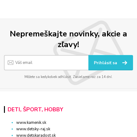
Nepremeškajte novinky, akcie a
zľavy!
Prihlásiť sa
Môžete sa kedykoľvek odhlásiť. Zasielame raz za 14 dní.
DETI, ŠPORT, HOBBY
www.kamenik.sk
www.detsky-raj.sk
www.detskaradost.sk