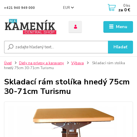
0
ks
EUR
+421 940 949 000
za
0 €
Menu
Hľadať
Úvod
Diely na prívesy a karavany
Výbava
Skladací rám stolíka
hnedý 75cm 30-71cm Turismu
Skladací rám stolíka hnedý 75cm
30-71cm Turismu