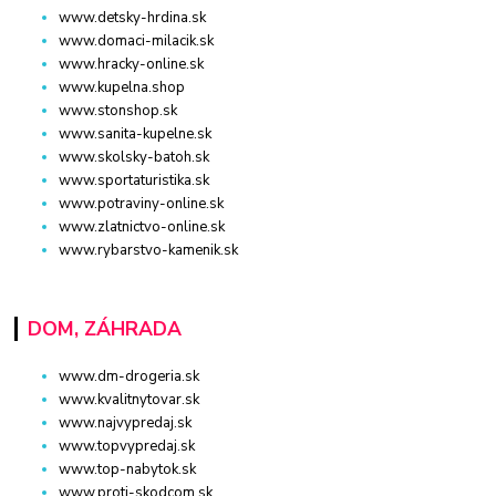
www.detsky-hrdina.sk
www.domaci-milacik.sk
www.hracky-online.sk
www.kupelna.shop
www.stonshop.sk
www.sanita-kupelne.sk
www.skolsky-batoh.sk
www.sportaturistika.sk
www.potraviny-online.sk
www.zlatnictvo-online.sk
www.rybarstvo-kamenik.sk
DOM, ZÁHRADA
www.dm-drogeria.sk
www.kvalitnytovar.sk
www.najvypredaj.sk
www.topvypredaj.sk
www.top-nabytok.sk
www.proti-skodcom.sk