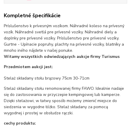
Kompletné špecifikácie
Príslušenstvo k prívesným vozíkom. Náhradné koleso na prívesný
vozík. Náhradné svetlá pre prívesné vozíky. Náhradné diely a
doplnky pre prívesné vozíky. Príslušenstvo pre prívesné vozíky.
Gurtne - Upínacie popruhy, plachty na prívesné vozíky, blatníky a
mnoho iného nájdete v našej ponuke.
Witamy wszystkich odwiedzających aukcje firmy Turismus
Przedmiotem aukcji jest:
Stelaż składany stołu brązowy 75cm 30-71cm
Stelaż składany stołu renomowanej firmy FAWO. Idealnie nadaje
się do zastosowania w przyczepie kempingowej lub kamperze.
Dzięki stelażowi, w łatwy sposób możemy zmienić miejsce do
siedzenia w wygodne łóżko. Stelaż składany za pomocą
wygodnej i prostej w obsłudze rączki.
cechy produktu: