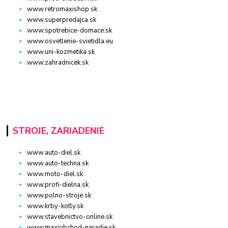
www.retromaxishop.sk
www.superpredajca.sk
www.spotrebice-domace.sk
www.osvetlenie-svietidla.eu
www.uni-kozmetika.sk
www.zahradnicek.sk
STROJE, ZARIADENIE
www.auto-diel.sk
www.auto-techna.sk
www.moto-diel.sk
www.profi-dielna.sk
www.polno-stroje.sk
www.krby-kotly.sk
www.stavebnictvo-online.sk
www.maxiobchod-naradie.sk