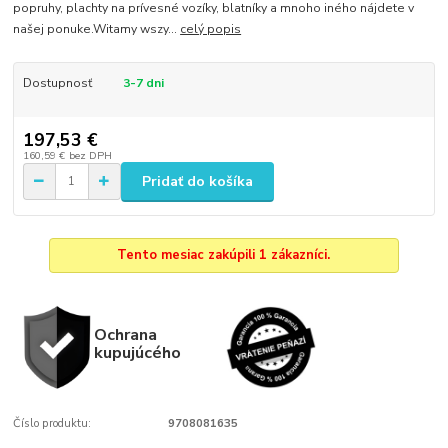
popruhy, plachty na prívesné vozíky, blatníky a mnoho iného nájdete v
našej ponuke.Witamy wszy...
celý popis
Dostupnosť
3-7 dni
197,53 €
160,59 €
bez DPH
Pridať do košíka
Tento mesiac zakúpili 1 zákazníci.
Ochrana
kupujúcého
Číslo produktu:
9708081635