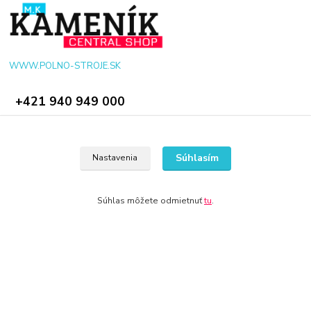
WWW.POLNO-STROJE.SK
+421 940 949 000
info@polno-stroje.sk
Súhlasím
Nastavenia
Súhlas môžete odmietnuť
tu
.
© 2024 Všetky práva vyhradené KAMENIK.SK
Vytvorené na
Eshop-rychlo.sk