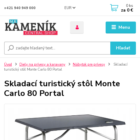
0
ks
EUR
+421 940 949 000
za
0 €
Menu
Hľadať
Úvod
Diely na prívesy a karavany
Nábytok pre prívesy
Skladací
turistický stôl Monte Carlo 80 Portal
Skladací turistický stôl Monte
Carlo 80 Portal