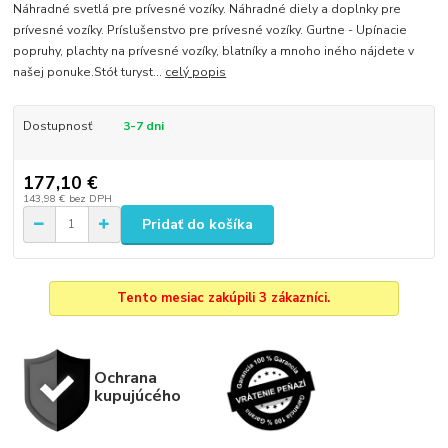
Náhradné svetlá pre prívesné vozíky. Náhradné diely a doplnky pre
prívesné vozíky. Príslušenstvo pre prívesné vozíky. Gurtne - Upínacie
popruhy, plachty na prívesné vozíky, blatníky a mnoho iného nájdete v
našej ponuke.Stół turyst...
celý popis
Dostupnosť
3-7 dni
177,10 €
143,98 €
bez DPH
Pridať do košíka
Tento mesiac zakúpili 3 zákazníci.
Ochrana
kupujúcého