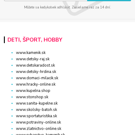
Môžete sa kedykoľvek odhlásiť. Zasielame raz za 14 dní.
DETI, ŠPORT, HOBBY
www.kamenik.sk
www.detsky-raj.sk
www.detskaradost.sk
www.detsky-hrdina.sk
www.domaci-milacik.sk
www.hracky-online.sk
www.kupelna.shop
www.stonshop.sk
www.sanita-kupelne.sk
www.skolsky-batoh.sk
www.sportaturistika.sk
www.potraviny-online.sk
www.zlatnictvo-online.sk
www.rybarstvo-kamenik.sk