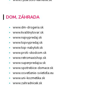
DOM, ZÁHRADA
www.dm-drogeria.sk
www.kvalitnytovar.sk
www.najvypredaj.sk
www.topvypredaj.sk
www.top-nabytok.sk
www.proti-skodcom.sk
www.retromaxishop.sk
www.superpredajca.sk
www.spotrebice-domace.sk
www.osvetlenie-svietidla.eu
www.uni-kozmetika.sk
www.zahradnicek.sk