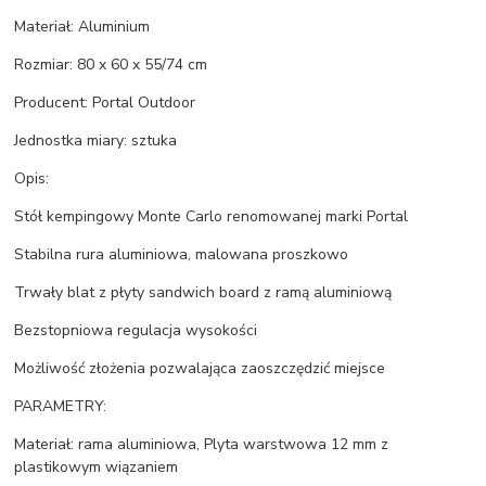
Materiał: Aluminium
Rozmiar: 80 x 60 x 55/74 cm
Producent: Portal Outdoor
Jednostka miary: sztuka
Opis:
Stół kempingowy Monte Carlo renomowanej marki Portal
Stabilna rura aluminiowa, malowana proszkowo
Trwały blat z płyty sandwich board z ramą aluminiową
Bezstopniowa regulacja wysokości
Możliwość złożenia pozwalająca zaoszczędzić miejsce
PARAMETRY:
Materiał: rama aluminiowa, Plyta warstwowa 12 mm z
plastikowym wiązaniem