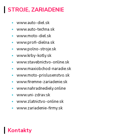
STROJE, ZARIADENIE
www.auto-diel.sk
www.auto-techna.sk
www.moto-diel.sk
www.profi-dielna.sk
www.polno-stroje.sk
www.krby-kotly.sk
www.stavebnictvo-online.sk
www.maxiobchod-naradie.sk
www.moto-prislusenstvo.sk
www.firemne-zariadenie.sk
www.nahradnediely.online
www.uni-zdrav.sk
www.zlatnictvo-online.sk
www.zariadenie-firmy.sk
Kontakty