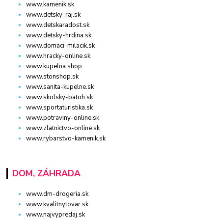
www.kamenik.sk
www.detsky-raj.sk
www.detskaradost.sk
www.detsky-hrdina.sk
www.domaci-milacik.sk
www.hracky-online.sk
www.kupelna.shop
www.stonshop.sk
www.sanita-kupelne.sk
www.skolsky-batoh.sk
www.sportaturistika.sk
www.potraviny-online.sk
www.zlatnictvo-online.sk
www.rybarstvo-kamenik.sk
DOM, ZÁHRADA
www.dm-drogeria.sk
www.kvalitnytovar.sk
www.najvypredaj.sk