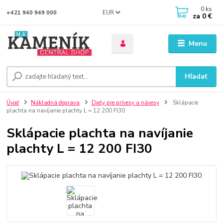
0
ks
EUR
+421 940 949 000
za
0 €
Menu
Hľadať
Úvod
Nákladná doprava
Diely pre prívesy a návesy
Sklápacie
plachta na navíjanie plachty L = 12 200 FI30
Sklápacie plachta na navíjanie
plachty L = 12 200 FI30