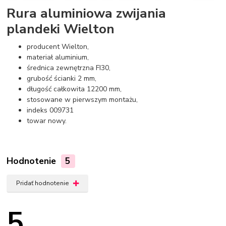
Rura aluminiowa zwijania
plandeki Wielton
producent Wielton,
materiał aluminium,
średnica zewnętrzna FI30,
grubość ścianki 2 mm,
długość całkowita 12200 mm,
stosowane w pierwszym montażu,
indeks 009731
towar nowy.
Hodnotenie
5
Pridať hodnotenie
5