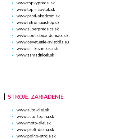
www.topvypredaj.sk
www.top-nabytok.sk
www.proti-skodcom.sk
www.retromaxishop.sk
www.superpredajca.sk
www.spotrebice-domace.sk
www.osvetlenie-svietidla.eu
www.uni-kozmetika.sk
www.zahradnicek.sk
STROJE, ZARIADENIE
www.auto-diel.sk
www.auto-techna.sk
www.moto-diel.sk
www.profi-dielna.sk
www.polno-stroje.sk