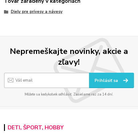
Tovar zaradený v kategóriách
Diely pre prívesy a návesy
Nepremeškajte novinky, akcie a
zľavy!
Prihlásiť sa
Môžete sa kedykoľvek odhlásiť. Zasielame raz za 14 dní.
DETI, ŠPORT, HOBBY