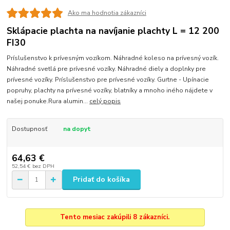
Ako ma hodnotia zákazníci
Sklápacie plachta na navíjanie plachty L = 12 200
FI30
Príslušenstvo k prívesným vozíkom. Náhradné koleso na prívesný vozík.
Náhradné svetlá pre prívesné vozíky. Náhradné diely a doplnky pre
prívesné vozíky. Príslušenstvo pre prívesné vozíky. Gurtne - Upínacie
popruhy, plachty na prívesné vozíky, blatníky a mnoho iného nájdete v
našej ponuke.Rura alumin...
celý popis
Dostupnosť
na dopyt
64,63 €
52,54 €
bez DPH
Pridať do košíka
Tento mesiac zakúpili 8 zákazníci.