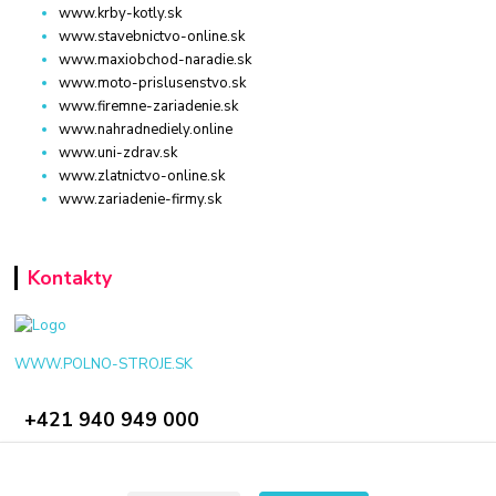
www.krby-kotly.sk
www.stavebnictvo-online.sk
www.maxiobchod-naradie.sk
www.moto-prislusenstvo.sk
www.firemne-zariadenie.sk
www.nahradnediely.online
www.uni-zdrav.sk
www.zlatnictvo-online.sk
www.zariadenie-firmy.sk
Kontakty
WWW.POLNO-STROJE.SK
+421 940 949 000
info@polno-stroje.sk