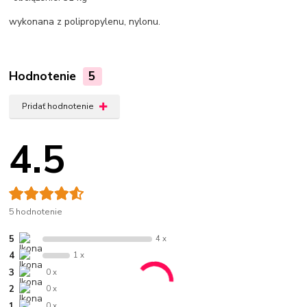
wykonana z polipropylenu, nylonu.
Hodnotenie
5
Pridať hodnotenie
4.5
5 hodnotenie
5
4 x
4
1 x
3
0 x
2
0 x
1
0 x