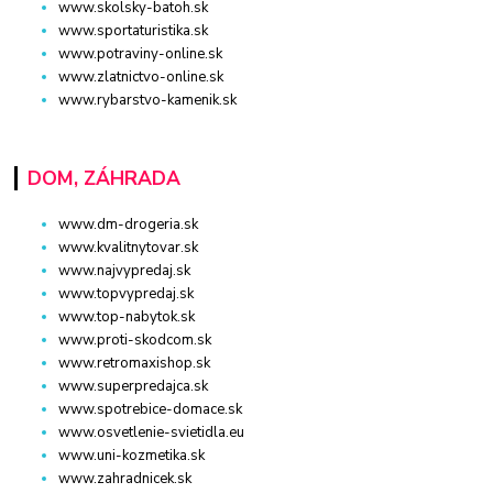
www.skolsky-batoh.sk
www.sportaturistika.sk
www.potraviny-online.sk
www.zlatnictvo-online.sk
www.rybarstvo-kamenik.sk
DOM, ZÁHRADA
www.dm-drogeria.sk
www.kvalitnytovar.sk
www.najvypredaj.sk
www.topvypredaj.sk
www.top-nabytok.sk
www.proti-skodcom.sk
www.retromaxishop.sk
www.superpredajca.sk
www.spotrebice-domace.sk
www.osvetlenie-svietidla.eu
www.uni-kozmetika.sk
www.zahradnicek.sk