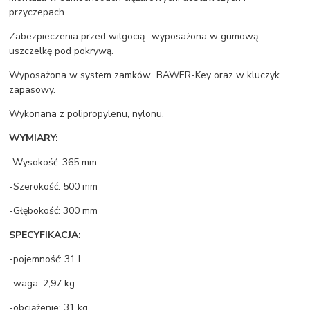
przyczepach.
Zabezpieczenia przed wilgocią -wyposażona w gumową
uszczelkę pod pokrywą.
Wyposażona w system zamków BAWER-Key oraz w kluczyk
zapasowy.
Wykonana z polipropylenu, nylonu.
WYMIARY:
-Wysokość: 365 mm
-Szerokość: 500 mm
-Głębokość: 300 mm
SPECYFIKACJA:
-pojemność: 31 L
-waga: 2,97 kg
-obciążenie: 31 kg