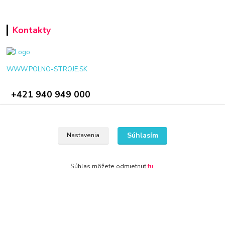
Kontakty
WWW.POLNO-STROJE.SK
+421 940 949 000
info@polno-stroje.sk
Súhlasím
Nastavenia
Súhlas môžete odmietnuť
tu
.
© 2024 Všetky práva vyhradené KAMENIK.SK
Vytvorené na
Eshop-rychlo.sk