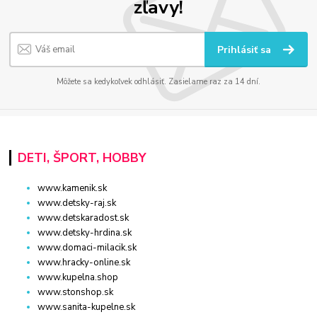
zľavy!
Prihlásiť sa
Môžete sa kedykoľvek odhlásiť. Zasielame raz za 14 dní.
DETI, ŠPORT, HOBBY
www.kamenik.sk
www.detsky-raj.sk
www.detskaradost.sk
www.detsky-hrdina.sk
www.domaci-milacik.sk
www.hracky-online.sk
www.kupelna.shop
www.stonshop.sk
www.sanita-kupelne.sk