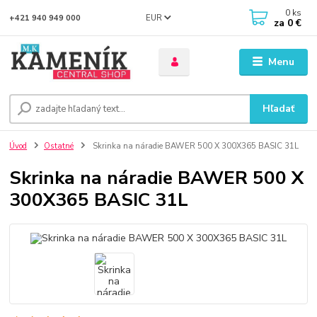
0
ks
EUR
+421 940 949 000
za
0 €
Menu
Hľadať
Úvod
Ostatné
Skrinka na náradie BAWER 500 X 300X365 BASIC 31L
Skrinka na náradie BAWER 500 X
300X365 BASIC 31L