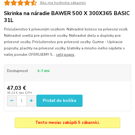
Ako ma hodnotia zákazníci
Skrinka na náradie BAWER 500 X 300X365 BASIC
31L
Príslušenstvo k prívesným vozíkom. Náhradné koleso na prívesný vozík.
Náhradné svetlá pre prívesné vozíky. Náhradné diely a doplnky pre
prívesné vozíky. Príslušenstvo pre prívesné vozíky. Gurtne - Upínacie
popruhy, plachty na prívesné vozíky, blatníky a mnoho iného nájdete v
našej ponuke.OFERUJEMY S...
celý popis
Dostupnosť
3-7 dni
47,03 €
38,24 €
bez DPH
Pridať do košíka
Tento mesiac zakúpili 5 zákazníci.