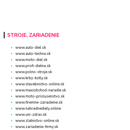
STROJE, ZARIADENIE
www.auto-diel.sk
www.auto-techna.sk
www.moto-diel.sk
www.profi-dielna.sk
www.polno-stroje.sk
www.krby-kotly.sk
www.stavebnictvo-online.sk
www.maxiobchod-naradie.sk
www.moto-prislusenstvo.sk
www.firemne-zariadenie.sk
www.nahradnediely.online
www.uni-zdrav.sk
www.zlatnictvo-online.sk
www.zariadenie-firmy.sk