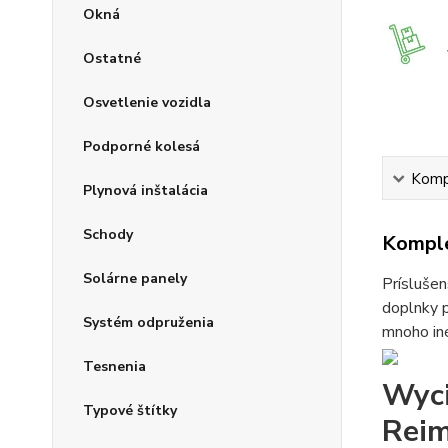
Okná
Ostatné
Osvetlenie vozidla
Podporné kolesá
Kompl
Plynová inštalácia
Schody
Komple
Solárne panely
Príslušen
doplnky p
Systém odpruženia
mnoho iné
Tesnenia
Wyci
Typové štítky
Rei