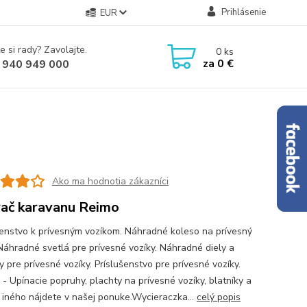
Prihlásenie
EUR
e si rady? Zavolajte.
0
ks
za
0 €
 940 949 000
Ako ma hodnotia zákazníci
rač karavanu Reimo
šenstvo k prívesným vozíkom. Náhradné koleso na prívesný
 Náhradné svetlá pre prívesné vozíky. Náhradné diely a
 pre prívesné vozíky. Príslušenstvo pre prívesné vozíky.
 - Upínacie popruhy, plachty na prívesné vozíky, blatníky a
iného nájdete v našej ponuke.Wycieraczka...
celý popis