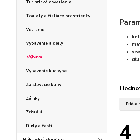
Turistické osvetlenie
-----------
Toalety a čistiace prostriedky
Param
Vetranie
kol
Vybavenie a diely
mat
sze
Výbava
dłu
Vybavenie kuchyne
Zaisťovacie kliny
Hodno
Zámky
Pridať
Zrkadlá
4
Diely a časti
Nákladná doprava