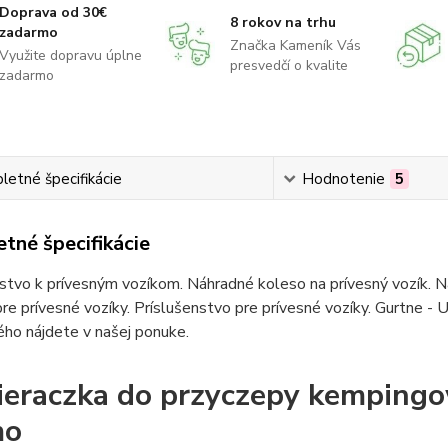
Doprava od 30€
8 rokov na trhu
zadarmo
Značka Kameník Vás
Využite dopravu úplne
presvedčí o kvalite
zadarmo
etné špecifikácie
Hodnotenie
5
tné špecifikácie
stvo k prívesným vozíkom. Náhradné koleso na prívesný vozík. Ná
re prívesné vozíky. Príslušenstvo pre prívesné vozíky. Gurtne - U
ho nájdete v našej ponuke.
eraczka do przyczepy kemping
mo