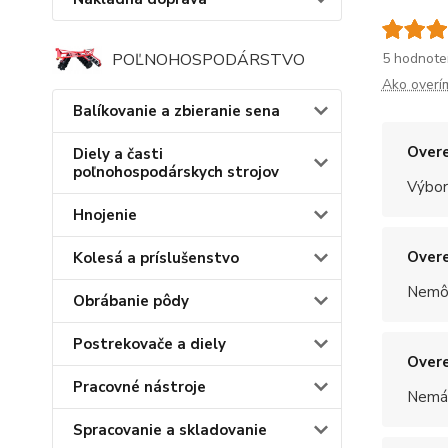
5 hodnote
POĽNOHOSPODÁRSTVO
Ako overí
Balíkovanie a zbieranie sena
Overe
Diely a časti
poľnohospodárskych strojov
Výbor
Hnojenie
Overe
Kolesá a príslušenstvo
Nemôž
Obrábanie pôdy
Postrekovače a diely
Overe
Pracovné nástroje
Nemám
Spracovanie a skladovanie