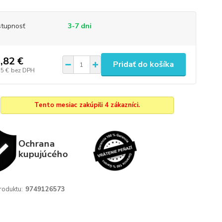
tupnosť
3-7 dni
,82 €
Pridať do košíka
55 €
bez DPH
Tento mesiac zakúpili 4 zákazníci.
Ochrana
kupujúcého
roduktu:
9749126573