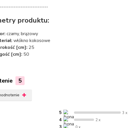
----------------------------
etry produktu:
or:
czarny, brązowy
eriał:
włókno kokosowe
rokość [cm]:
25
gość [cm]:
50
tenie
5
 hodnotenie
5
3 x
4
2 x
3
0 x