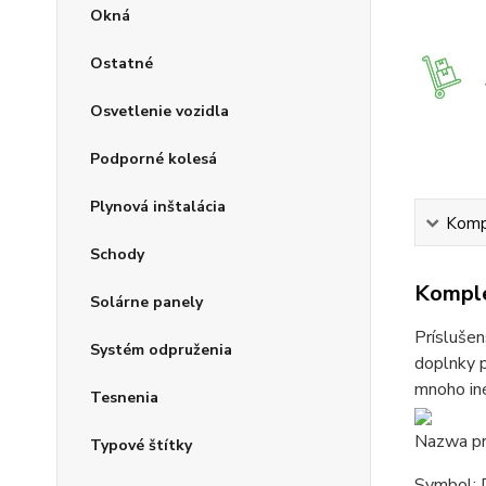
Okná
Ostatné
Osvetlenie vozidla
Podporné kolesá
Plynová inštalácia
Kompl
Schody
Komple
Solárne panely
Príslušen
Systém odpruženia
doplnky p
mnoho iné
Tesnenia
Nazwa pr
Typové štítky
Symbol: