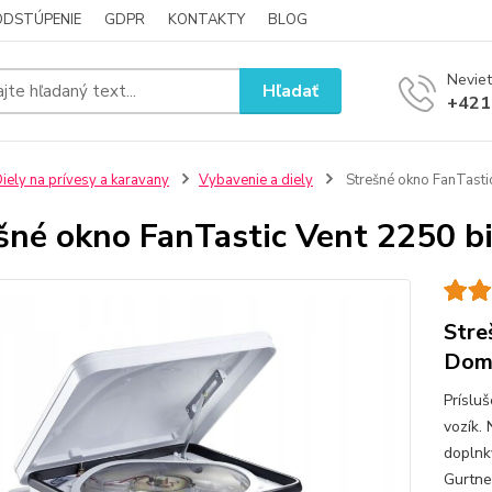
ODSTÚPENIE
GDPR
KONTAKTY
BLOG
Neviet
Hľadať
+421
iely na prívesy a karavany
Vybavenie a diely
Strešné okno FanTasti
šné okno FanTastic Vent 2250 b
Stre
Dom
Príslu
vozík.
doplnky
Gurtne