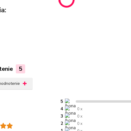
a:
tenie
5
 hodnotenie
5
4
0 x
3
0 x
2
0 x
1