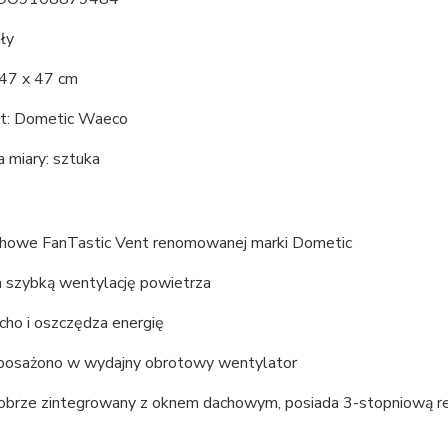
ały
 47 x 47 cm
t: Dometic Waeco
 miary: sztuka
howe FanTastic Vent renomowanej marki Dometic
 szybką wentylację powietrza
icho i oszczędza energię
osażono w wydajny obrotowy wentylator
dobrze zintegrowany z oknem dachowym, posiada 3-stopniową re