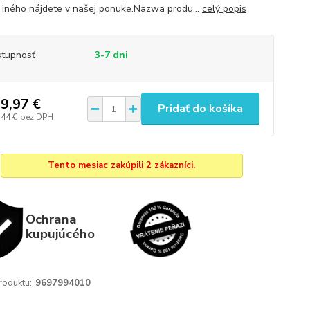
iného nájdete v našej ponuke.Nazwa produ...
celý popis
tupnosť
3-7 dni
9,97 €
Pridať do košíka
,44 €
bez DPH
Tento mesiac zakúpili 2 zákazníci.
Ochrana
kupujúcého
roduktu:
9697994010