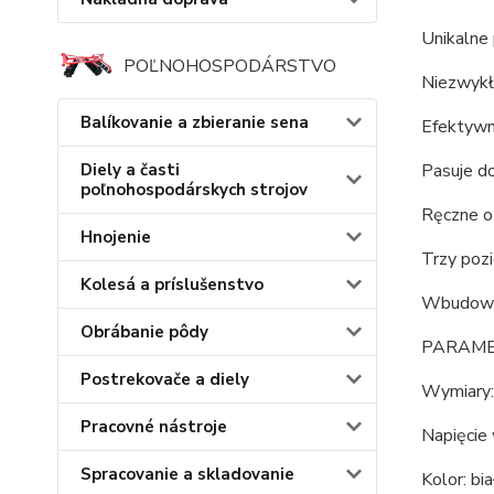
Unikalne
POĽNOHOSPODÁRSTVO
Niezwykła
Balíkovanie a zbieranie sena
Efektywn
Pasuje d
Diely a časti
poľnohospodárskych strojov
Ręczne o
Hnojenie
Trzy poz
Kolesá a príslušenstvo
Wbudowan
Obrábanie pôdy
PARAME
Postrekovače a diely
Wymiary:
Pracovné nástroje
Napięcie 
Spracovanie a skladovanie
Kolor: bia