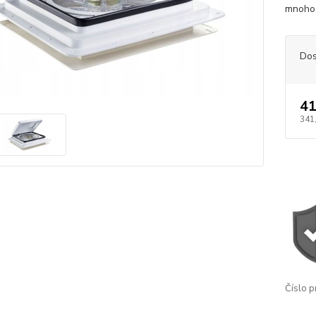
mnoho 
Dos
41
341
Číslo p