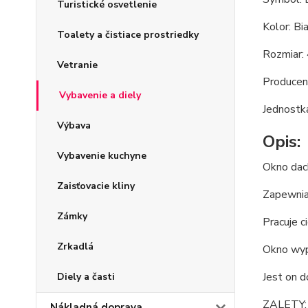
Turistické osvetlenie
Kolor: Bi
Toalety a čistiace prostriedky
Rozmiar:
Vetranie
Producen
Vybavenie a diely
Jednostka
Výbava
Opis:
Vybavenie kuchyne
Okno dac
Zaisťovacie kliny
Zapewnia
Zámky
Pracuje c
Zrkadlá
Okno wyp
Jest on 
Diely a časti
ZALETY:
Nákladná doprava