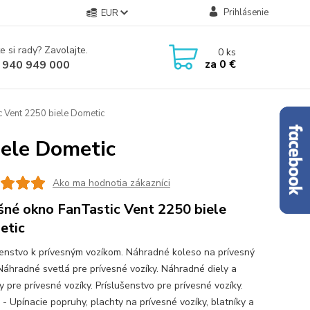
Prihlásenie
EUR
e si rady? Zavolajte.
0
ks
za
0 €
 940 949 000
c Vent 2250 biele Dometic
iele Dometic
Ako ma hodnotia zákazníci
šné okno FanTastic Vent 2250 biele
etic
šenstvo k prívesným vozíkom. Náhradné koleso na prívesný
 Náhradné svetlá pre prívesné vozíky. Náhradné diely a
 pre prívesné vozíky. Príslušenstvo pre prívesné vozíky.
 - Upínacie popruhy, plachty na prívesné vozíky, blatníky a