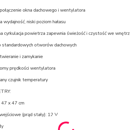
 połączenie okna dachowego i wentylatora
 wydajność, niski poziom hałasu
a cyrkulacja powietrza zapewnia świeżość i czystość we wnętrz
o standardowych otworów dachowych
twieranie i zamykanie
iomy prędkości wentylatora
y czujnik temperatury
TRY:
 47 x 47 cm
wejściowe (prąd stały): 12 V
ły