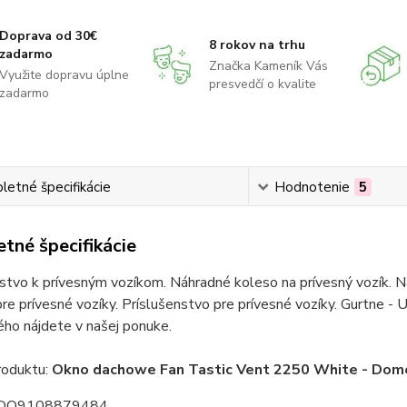
Doprava od 30€
8 rokov na trhu
zadarmo
Značka Kameník Vás
Využite dopravu úplne
presvedčí o kvalite
zadarmo
etné špecifikácie
Hodnotenie
5
tné špecifikácie
stvo k prívesným vozíkom. Náhradné koleso na prívesný vozík. Ná
re prívesné vozíky. Príslušenstvo pre prívesné vozíky. Gurtne - U
ho nájdete v našej ponuke.
oduktu:
Okno dachowe Fan Tastic Vent 2250 White - Dom
 DO9108879484