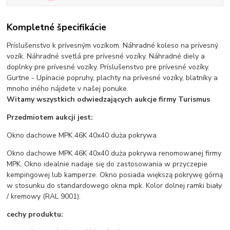
Kompletné špecifikácie
Príslušenstvo k prívesným vozíkom. Náhradné koleso na prívesný
vozík. Náhradné svetlá pre prívesné vozíky. Náhradné diely a
doplnky pre prívesné vozíky. Príslušenstvo pre prívesné vozíky.
Gurtne - Upínacie popruhy, plachty na prívesné vozíky, blatníky a
mnoho iného nájdete v našej ponuke.
Witamy wszystkich odwiedzających aukcje firmy Turismus
Przedmiotem aukcji jest:
Okno dachowe MPK 46K 40x40 duża pokrywa
Okno dachowe MPK 46K 40x40 duża pokrywa renomowanej firmy
MPK. Okno idealnie nadaje się do zastosowania w przyczepie
kempingowej lub kamperze. Okno posiada większą pokrywę górną
w stosunku do standardowego okna mpk. Kolor dolnej ramki biały
/ kremowy (RAL 9001).
cechy produktu: