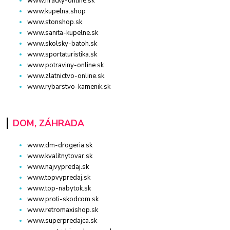
www.hracky-online.sk
www.kupelna.shop
www.stonshop.sk
www.sanita-kupelne.sk
www.skolsky-batoh.sk
www.sportaturistika.sk
www.potraviny-online.sk
www.zlatnictvo-online.sk
www.rybarstvo-kamenik.sk
DOM, ZÁHRADA
www.dm-drogeria.sk
www.kvalitnytovar.sk
www.najvypredaj.sk
www.topvypredaj.sk
www.top-nabytok.sk
www.proti-skodcom.sk
www.retromaxishop.sk
www.superpredajca.sk