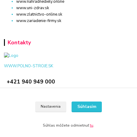
www.nahradnediely.online
www.uni-zdrav.sk
www.zlatnictvo-online.sk
www.zariadenie-firmy.sk
Kontakty
WWW.POLNO-STROJE.SK
+421 940 949 000
info@polno-stroje.sk
Súhlasím
Nastavenia
Súhlas môžete odmietnuť
tu
.