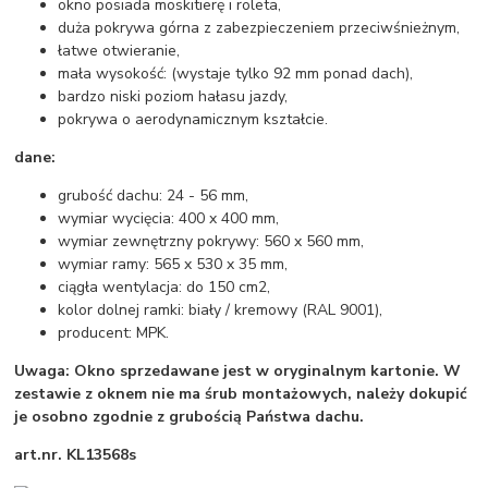
okno posiada moskitierę i roleta,
duża pokrywa górna z zabezpieczeniem przeciwśnieżnym,
łatwe otwieranie,
mała wysokość: (wystaje tylko 92 mm ponad dach),
bardzo niski poziom hałasu jazdy,
pokrywa o aerodynamicznym kształcie.
dane:
grubość dachu: 24 - 56 mm,
wymiar wycięcia: 400 x 400 mm,
wymiar zewnętrzny pokrywy: 560 x 560 mm,
wymiar ramy: 565 x 530 x 35 mm,
ciągła wentylacja: do 150 cm2,
kolor dolnej ramki: biały / kremowy (RAL 9001),
producent: MPK.
Uwaga:
Okno sprzedawane jest w oryginalnym kartonie.
W
zestawie z oknem nie ma śrub montażowych, należy dokupić
je osobno zgodnie z grubością Państwa dachu.
art.nr. KL13568s