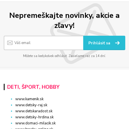
Nepremeškajte novinky, akcie a
zľavy!
Prihlásiť sa
Môžete sa kedykoľvek odhlásiť. Zasielame raz za 14 dní.
DETI, ŠPORT, HOBBY
www.kamenik.sk
www.detsky-raj.sk
www.detskaradost.sk
www.detsky-hrdina.sk
www.domaci-milacik.sk