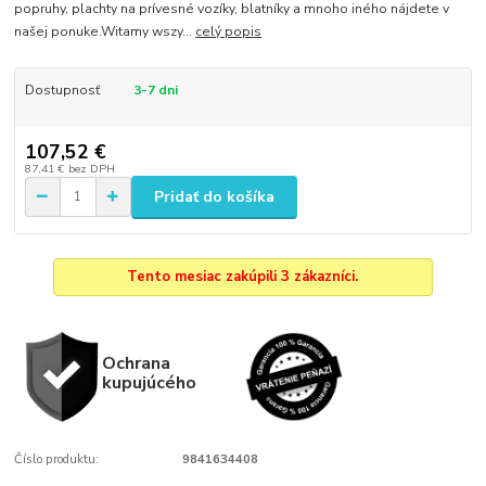
popruhy, plachty na prívesné vozíky, blatníky a mnoho iného nájdete v
našej ponuke.Witamy wszy...
celý popis
Dostupnosť
3-7 dni
107,52 €
87,41 €
bez DPH
Pridať do košíka
Tento mesiac zakúpili 3 zákazníci.
Ochrana
kupujúcého
Číslo produktu:
9841634408