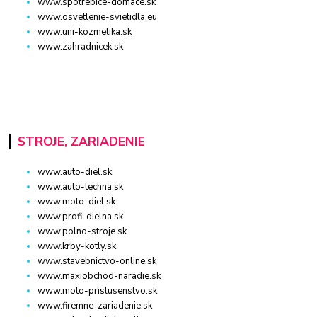
www.spotrebice-domace.sk
www.osvetlenie-svietidla.eu
www.uni-kozmetika.sk
www.zahradnicek.sk
STROJE, ZARIADENIE
www.auto-diel.sk
www.auto-techna.sk
www.moto-diel.sk
www.profi-dielna.sk
www.polno-stroje.sk
www.krby-kotly.sk
www.stavebnictvo-online.sk
www.maxiobchod-naradie.sk
www.moto-prislusenstvo.sk
www.firemne-zariadenie.sk