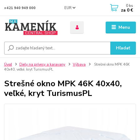
0
ks
EUR
+421 940 949 000
za
0 €
Menu
Hľadať
Úvod
Diely na prívesy a karavany
Výbava
Strešné okno MPK 46K
40x40, veľké, kryt TurismusPL
Strešné okno MPK 46K 40x40,
veľké, kryt TurismusPL