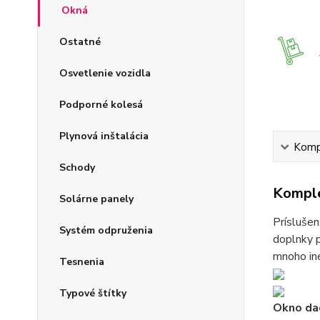
Okná
Ostatné
Osvetlenie vozidla
Podporné kolesá
Plynová inštalácia
Kompl
Schody
Komple
Solárne panely
Príslušen
Systém odpruženia
doplnky p
mnoho iné
Tesnenia
Typové štítky
Okno dac