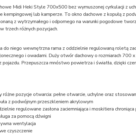
howe Midi Heki Style 700x500 bez wymuszonej cyrkulacji z uc
ie kempingowej lub kamperze. To okno dachowe z kopułą z podw
onaną z wytrzymałego i odpornego na warunki pogodowe tworz
w trzech różnych pozycjach.
 do niego wewnętrzna rama z oddzielnie regulowaną roletą zaci
słonecznego i owadami. Duży otwór dachowy o rozmiarach 700
 pojazdu. Przepuszcza mnóstwo powietrza i światła, dzięki czem
y różne pozycje otwarcia: pełne otwarcie, uchylne oraz stosowan
uła z podwójnym przeszkleniem akrylowym
zielnie regulowane zasłona zaciemniająca i moskitiera chroniąc
ługa za pomocą dźwigni
ywna wentylacja
we czyszczenie