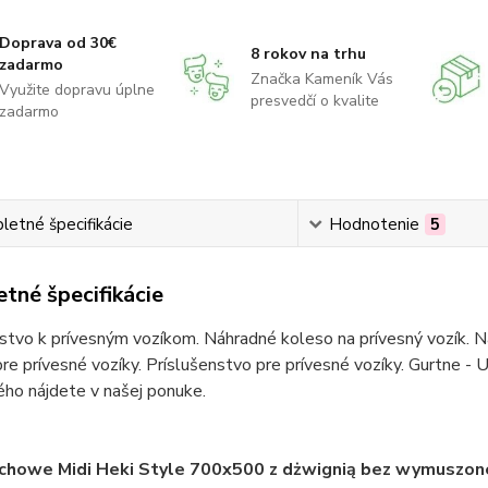
Doprava od 30€
8 rokov na trhu
zadarmo
Značka Kameník Vás
Využite dopravu úplne
presvedčí o kvalite
zadarmo
etné špecifikácie
Hodnotenie
5
tné špecifikácie
stvo k prívesným vozíkom. Náhradné koleso na prívesný vozík. Ná
re prívesné vozíky. Príslušenstvo pre prívesné vozíky. Gurtne - U
ho nájdete v našej ponuke.
howe Midi Heki Style 700x500 z dżwignią bez wymuszonej