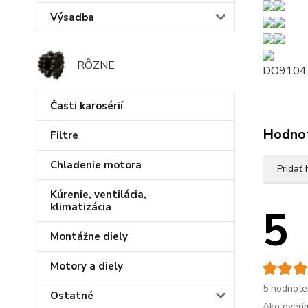
Výsadba
RÔZNE
DO9104
Časti karosérií
Hodno
Filtre
Chladenie motora
Pridať
Kúrenie, ventilácia,
klimatizácia
5
Montážne diely
Motory a diely
5 hodnote
Ostatné
Ako overí