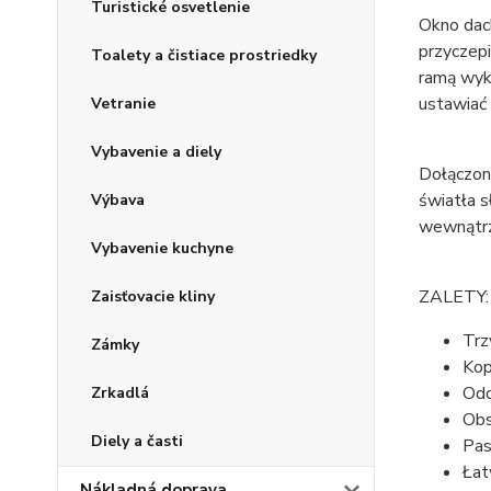
Turistické osvetlenie
Okno dac
przyczep
Toalety a čistiace prostriedky
ramą wyk
ustawiać 
Vetranie
Vybavenie a diely
Dołączona
światła 
Výbava
wewnątrz
Vybavenie kuchyne
ZALETY:
Zaisťovacie kliny
Trz
Zámky
Kop
Odd
Zrkadlá
Obs
Diely a časti
Pas
Łat
Nákladná doprava