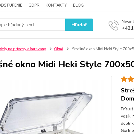
ODSTÚPENIE
GDPR
KONTAKTY
BLOG
Neviet
Hľadať
+421
iely na prívesy a karavany
Okná
Strešné okno Midi Heki Style 700x
šné okno Midi Heki Style 700x5
Stre
Dom
Príslu
vozík.
doplnky
Gurtne