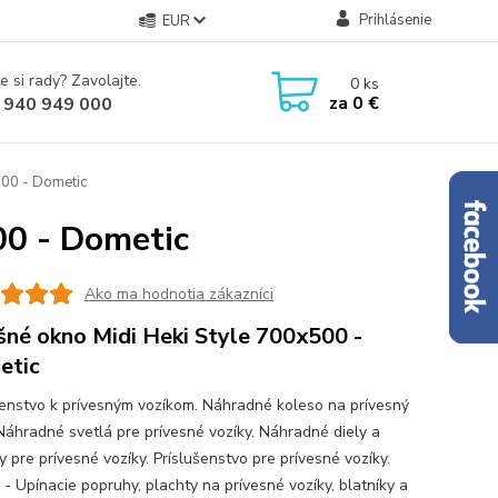
Prihlásenie
EUR
e si rady? Zavolajte.
0
ks
za
0 €
 940 949 000
500 - Dometic
00 - Dometic
Ako ma hodnotia zákazníci
šné okno Midi Heki Style 700x500 -
etic
šenstvo k prívesným vozíkom. Náhradné koleso na prívesný
 Náhradné svetlá pre prívesné vozíky. Náhradné diely a
 pre prívesné vozíky. Príslušenstvo pre prívesné vozíky.
 - Upínacie popruhy, plachty na prívesné vozíky, blatníky a