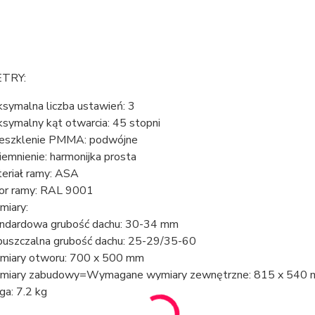
TRY:
symalna liczba ustawień: 3
symalny kąt otwarcia: 45 stopni
eszklenie PMMA: podwójne
iemnienie: harmonijka prosta
eriał ramy: ASA
or ramy: RAL 9001
iary:
ndardowa grubość dachu: 30-34 mm
uszczalna grubość dachu: 25-29/35-60
iary otworu: 700 x 500 mm
iary zabudowy=Wymagane wymiary zewnętrzne: 815 x 540
a: 7.2 kg