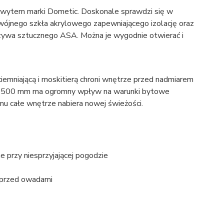
hwytem marki Dometic. Doskonale sprawdzi się w
ójnego szkła akrylowego zapewniającego izolację oraz
ywa sztucznego ASA. Można je wygodnie otwierać i
emniającą i moskitierą chroni wnętrze przed nadmiarem
 x 500 mm ma ogromny wpływ na warunki bytowe
u całe wnętrze nabiera nowej świeżości.
e przy niesprzyjającej pogodzie
a przed owadami