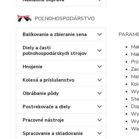
POĽNOHOSPODÁRSTVO
PARAME
Balíkovanie a zbieranie sena
Mak
Diely a časti
poľnohospodárskych strojov
Mak
Prz
Hnojenie
Zac
Mat
Kolesá a príslušenstvo
Kol
Wym
Obrábanie pôdy
Sta
Dop
Postrekovače a diely
Wym
Pracovné nástroje
Wym
Wag
Spracovanie a skladovanie