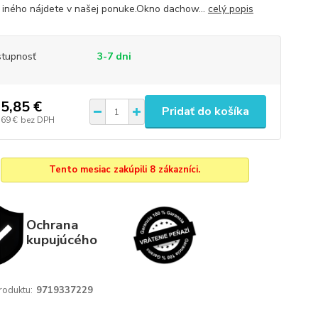
iného nájdete v našej ponuke.Okno dachow...
celý popis
tupnosť
3-7 dni
5,85 €
Pridať do košíka
,69 €
bez DPH
Tento mesiac zakúpili 8 zákazníci.
Ochrana
kupujúcého
roduktu:
9719337229