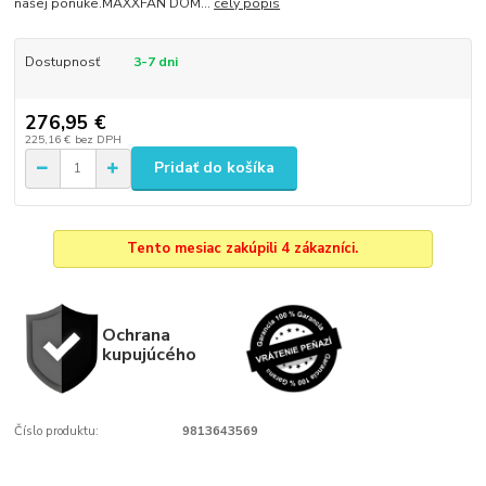
našej ponuke.MAXXFAN DOM...
celý popis
Dostupnosť
3-7 dni
276,95 €
225,16 €
bez DPH
Pridať do košíka
Tento mesiac zakúpili 4 zákazníci.
Ochrana
kupujúcého
Číslo produktu:
9813643569