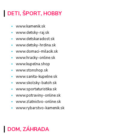
DETI, ŠPORT, HOBBY
www.kamenik.sk
www.detsky-raj.sk
www.detskaradost.sk
www.detsky-hrdina.sk
www.domaci-milacik.sk
www.hracky-online.sk
www.kupelna.shop
www.stonshop.sk
www.sanita-kupelne.sk
www.skolsky-batoh.sk
www.sportaturistika.sk
www.potraviny-online.sk
www.zlatnictvo-online.sk
www.rybarstvo-kamenik.sk
DOM, ZÁHRADA