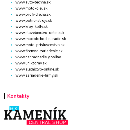
www.auto-techna.sk
www.moto-diel.sk
www.profi-dielna.sk
www.polno-stroje.sk
www.krby-kotly.sk
www.stavebnictvo-online.sk
www.maxiobchod-naradie.sk
www.moto-prislusenstvo.sk
www.firemne-zariadenie.sk
www.nahradnediely.online
www.uni-zdrav.sk
www.zlatnictvo-online.sk
www.zariadenie-firmy.sk
Kontakty