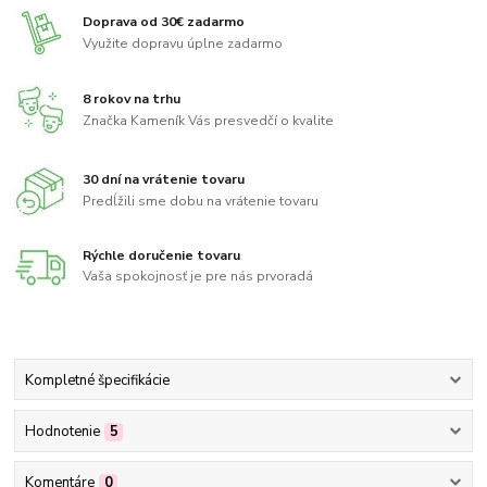
Doprava od 30€ zadarmo
Využite dopravu úplne zadarmo
8 rokov na trhu
Značka Kameník Vás presvedčí o kvalite
30 dní na vrátenie tovaru
Predĺžili sme dobu na vrátenie tovaru
Rýchle doručenie tovaru
Vaša spokojnosť je pre nás prvoradá
Kompletné špecifikácie
Hodnotenie
5
Komentáre
0