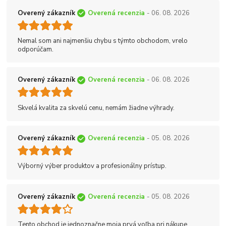
Overený zákazník
Overená recenzia
- 06. 08. 2026
Nemal som ani najmenšiu chybu s týmto obchodom, vrelo
odporúčam.
Overený zákazník
Overená recenzia
- 06. 08. 2026
Skvelá kvalita za skvelú cenu, nemám žiadne výhrady.
Overený zákazník
Overená recenzia
- 05. 08. 2026
Výborný výber produktov a profesionálny prístup.
Overený zákazník
Overená recenzia
- 05. 08. 2026
Tento obchod je jednoznačne moja prvá voľba pri nákupe