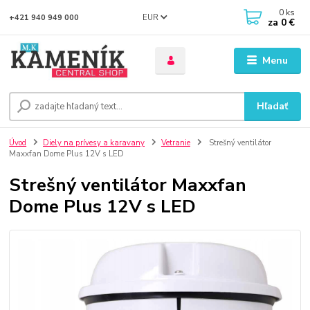
0
ks
EUR
+421 940 949 000
za
0 €
Menu
Hľadať
Úvod
Diely na prívesy a karavany
Vetranie
Strešný ventilátor
Maxxfan Dome Plus 12V s LED
Strešný ventilátor Maxxfan
Dome Plus 12V s LED