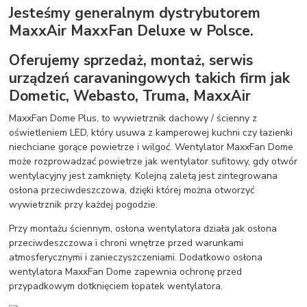
Jesteśmy generalnym dystrybutorem
MaxxAir MaxxFan Deluxe w Polsce.
Oferujemy sprzedaż, montaż, serwis
urządzeń caravaningowych takich firm jak
Dometic, Webasto, Truma, MaxxAir
MaxxFan Dome Plus, to wywietrznik dachowy / ścienny z
oświetleniem LED, który usuwa z kamperowej kuchni czy łazienki
niechciane gorące powietrze i wilgoć. Wentylator MaxxFan Dome
może rozprowadzać powietrze jak wentylator sufitowy, gdy otwór
wentylacyjny jest zamknięty. Kolejną zaletą jest zintegrowana
osłona przeciwdeszczowa, dzięki której można otworzyć
wywietrznik przy każdej pogodzie.
Przy montażu ściennym, osłona wentylatora działa jak osłona
przeciwdeszczowa i chroni wnętrze przed warunkami
atmosferycznymi i zanieczyszczeniami. Dodatkowo osłona
wentylatora MaxxFan Dome zapewnia ochronę przed
przypadkowym dotknięciem łopatek wentylatora.