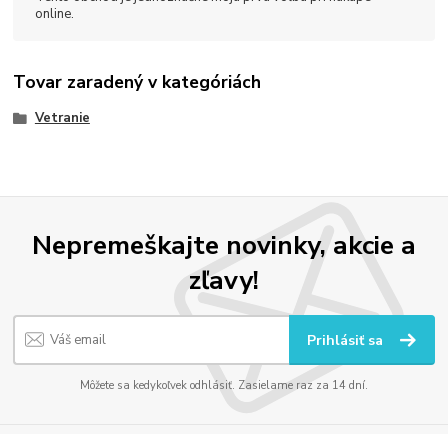
online.
Tovar zaradený v kategóriách
Vetranie
Nepremeškajte novinky, akcie a
zľavy!
Prihlásiť sa
Môžete sa kedykoľvek odhlásiť. Zasielame raz za 14 dní.