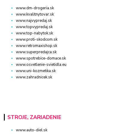
www.dm-drogeria.sk
www.kvalitnytovar.sk
www.najvypredaj.sk
www.topvypredaj.sk
www.top-nabytok.sk
www.proti-skodcom.sk
www.retromaxishop.sk
www.superpredajca.sk
www.spotrebice-domace.sk
www.osvetlenie-svietidla.eu
www.uni-kozmetika.sk
www.zahradnicek.sk
STROJE, ZARIADENIE
www.auto-diel.sk