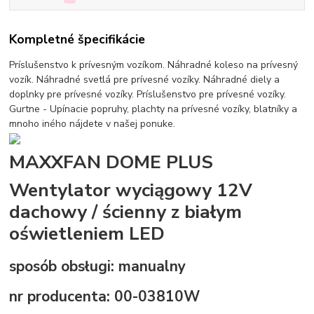
Kompletné špecifikácie
Príslušenstvo k prívesným vozíkom. Náhradné koleso na prívesný
vozík. Náhradné svetlá pre prívesné vozíky. Náhradné diely a
doplnky pre prívesné vozíky. Príslušenstvo pre prívesné vozíky.
Gurtne - Upínacie popruhy, plachty na prívesné vozíky, blatníky a
mnoho iného nájdete v našej ponuke.
MAXXFAN DOME PLUS
Wentylator wyciągowy 12V
dachowy / ścienny z białym
oświetleniem LED
sposób obsługi: manualny
nr producenta: 00-03810W