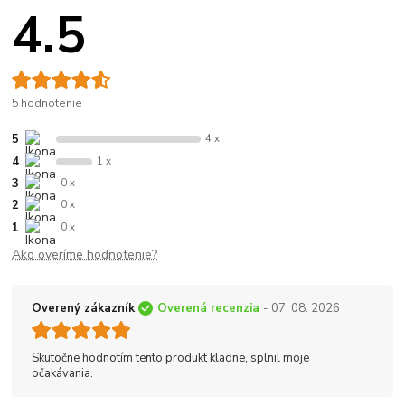
4.5
5 hodnotenie
5
4 x
4
1 x
3
0 x
2
0 x
1
0 x
Ako overíme hodnotenie?
Overený zákazník
Overená recenzia
- 07. 08. 2026
Skutočne hodnotím tento produkt kladne, splnil moje
očakávania.