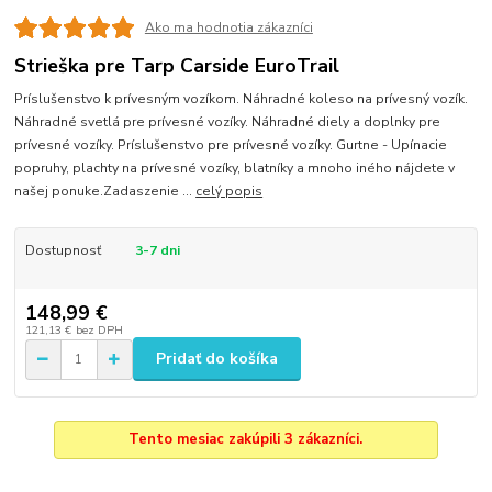
Ako ma hodnotia zákazníci
Strieška pre Tarp Carside EuroTrail
Príslušenstvo k prívesným vozíkom. Náhradné koleso na prívesný vozík.
Náhradné svetlá pre prívesné vozíky. Náhradné diely a doplnky pre
prívesné vozíky. Príslušenstvo pre prívesné vozíky. Gurtne - Upínacie
popruhy, plachty na prívesné vozíky, blatníky a mnoho iného nájdete v
našej ponuke.Zadaszenie ...
celý popis
Dostupnosť
3-7 dni
148,99 €
121,13 €
bez DPH
Pridať do košíka
Tento mesiac zakúpili 3 zákazníci.