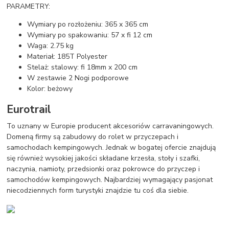
PARAMETRY:
Wymiary po rozłożeniu: 365 x 365 cm
Wymiary po spakowaniu: 57 x fi 12 cm
Waga: 2.75 kg
Materiał: 185T Polyester
Stelaż: stalowy: fi 18mm x 200 cm
W zestawie 2 Nogi podporowe
Kolor: beżowy
Eurotrail
To uznany w Europie producent akcesoriów carravaningowych.
Domeną firmy są zabudowy do rolet w przyczepach i
samochodach kempingowych. Jednak w bogatej ofercie znajdują
się również wysokiej jakości składane krzesła, stoły i szafki,
naczynia, namioty, przedsionki oraz pokrowce do przyczep i
samochodów kempingowych. Najbardziej wymagający pasjonat
niecodziennych form turystyki znajdzie tu coś dla siebie.