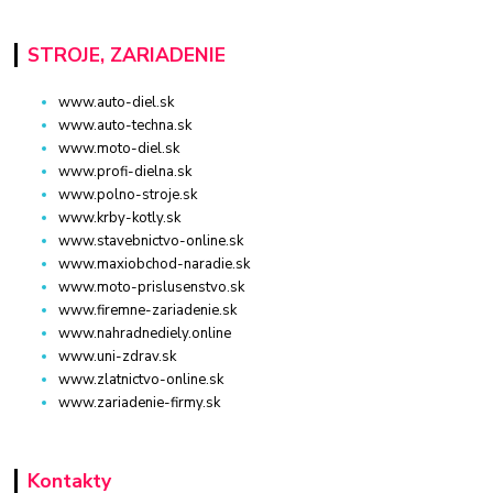
STROJE, ZARIADENIE
www.auto-diel.sk
www.auto-techna.sk
www.moto-diel.sk
www.profi-dielna.sk
www.polno-stroje.sk
www.krby-kotly.sk
www.stavebnictvo-online.sk
www.maxiobchod-naradie.sk
www.moto-prislusenstvo.sk
www.firemne-zariadenie.sk
www.nahradnediely.online
www.uni-zdrav.sk
www.zlatnictvo-online.sk
www.zariadenie-firmy.sk
Kontakty