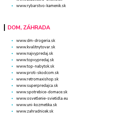
www.rybarstvo-kamenik.sk
DOM, ZÁHRADA
www.dm-drogeria.sk
www.kvalitnytovar.sk
www.najvypredaj.sk
www.topvypredaj.sk
www.top-nabytok.sk
www.proti-skodcom.sk
www.retromaxishop.sk
www.superpredajca.sk
www.spotrebice-domace.sk
www.osvetlenie-svietidla.eu
www.uni-kozmetika.sk
www.zahradnicek.sk