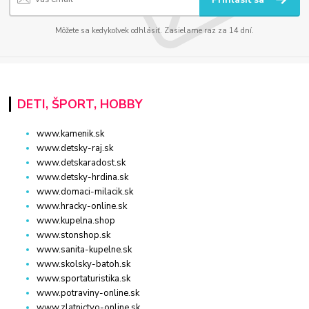
Môžete sa kedykoľvek odhlásiť. Zasielame raz za 14 dní.
DETI, ŠPORT, HOBBY
www.kamenik.sk
www.detsky-raj.sk
www.detskaradost.sk
www.detsky-hrdina.sk
www.domaci-milacik.sk
www.hracky-online.sk
www.kupelna.shop
www.stonshop.sk
www.sanita-kupelne.sk
www.skolsky-batoh.sk
www.sportaturistika.sk
www.potraviny-online.sk
www.zlatnictvo-online.sk