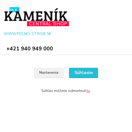
WWW.POLNO-STROJE.SK
+421 940 949 000
info@polno-stroje.sk
Súhlasím
Nastavenia
Súhlas môžete odmietnuť
tu
.
© 2024 Všetky práva vyhradené KAMENIK.SK
Vytvorené na
Eshop-rychlo.sk