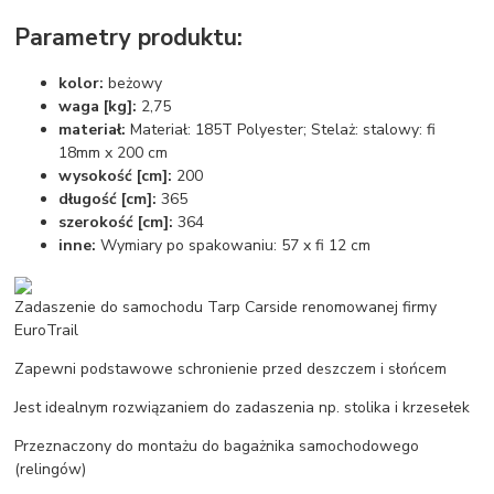
Parametry produktu:
kolor:
beżowy
waga [kg]:
2,75
materiał:
Materiał: 185T Polyester; Stelaż: stalowy: fi
18mm x 200 cm
wysokość [cm]:
200
długość [cm]:
365
szerokość [cm]:
364
inne:
Wymiary po spakowaniu: 57 x fi 12 cm
Zadaszenie do samochodu Tarp Carside renomowanej firmy
EuroTrail
Zapewni podstawowe schronienie przed deszczem i słońcem
Jest idealnym rozwiązaniem do zadaszenia np. stolika i krzesełek
Przeznaczony do montażu do bagażnika samochodowego
(relingów)