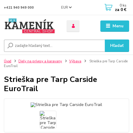
0
ks
EUR
+421 940 949 000
za
0 €
Menu
Hľadať
Úvod
Diely na prívesy a karavany
Výbava
Strieška pre Tarp Carside
EuroTrail
Strieška pre Tarp Carside
EuroTrail