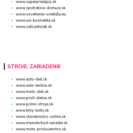
www.superpredajca.sk
www.spotrebice-domace.sk
www.osvetlenie-svietidla.eu
www.uni-kozmetika.sk
www.zahradnicek.sk
STROJE, ZARIADENIE
www.auto-diel.sk
www.auto-techna.sk
www.moto-diel.sk
www.profi-dielna.sk
www.polno-stroje.sk
www.krby-kotly.sk
www.stavebnictvo-online.sk
www.maxiobchod-naradie.sk
www.moto-prislusenstvo.sk