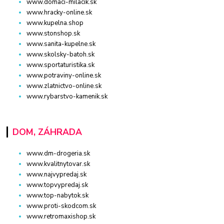
www.domaci-milacik.sk
www.hracky-online.sk
www.kupelna.shop
www.stonshop.sk
www.sanita-kupelne.sk
www.skolsky-batoh.sk
www.sportaturistika.sk
www.potraviny-online.sk
www.zlatnictvo-online.sk
www.rybarstvo-kamenik.sk
DOM, ZÁHRADA
www.dm-drogeria.sk
www.kvalitnytovar.sk
www.najvypredaj.sk
www.topvypredaj.sk
www.top-nabytok.sk
www.proti-skodcom.sk
www.retromaxishop.sk