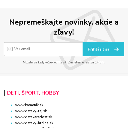
Nepremeškajte novinky, akcie a
zľavy!
Prihlásiť sa
Môžete sa kedykoľvek odhlásiť. Zasielame raz za 14 dní.
DETI, ŠPORT, HOBBY
www.kamenik.sk
www.detsky-raj.sk
www.detskaradost.sk
www.detsky-hrdina.sk