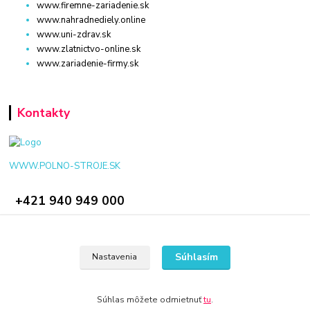
www.firemne-zariadenie.sk
www.nahradnediely.online
www.uni-zdrav.sk
www.zlatnictvo-online.sk
www.zariadenie-firmy.sk
Kontakty
WWW.POLNO-STROJE.SK
+421 940 949 000
info@polno-stroje.sk
Súhlasím
Nastavenia
Súhlas môžete odmietnuť
tu
.