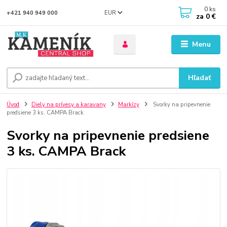
0
ks
EUR
+421 940 949 000
za
0 €
Menu
Hľadať
Úvod
Diely na prívesy a karavany
Markízy
Svorky na pripevnenie
predsiene 3 ks. CAMPA Brack
Svorky na pripevnenie predsiene
3 ks. CAMPA Brack