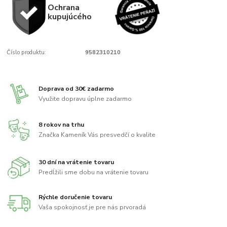
Ochrana
kupujúcého
Číslo produktu:
9582310210
Doprava od 30€ zadarmo
Využite dopravu úplne zadarmo
8 rokov na trhu
Značka Kameník Vás presvedčí o kvalite
30 dní na vrátenie tovaru
Predĺžili sme dobu na vrátenie tovaru
Rýchle doručenie tovaru
Vaša spokojnosť je pre nás prvoradá