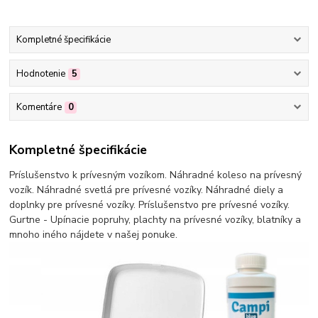
Kompletné špecifikácie
Hodnotenie
5
Komentáre
0
Kompletné špecifikácie
Príslušenstvo k prívesným vozíkom. Náhradné koleso na prívesný
vozík. Náhradné svetlá pre prívesné vozíky. Náhradné diely a
doplnky pre prívesné vozíky. Príslušenstvo pre prívesné vozíky.
Gurtne - Upínacie popruhy, plachty na prívesné vozíky, blatníky a
mnoho iného nájdete v našej ponuke.