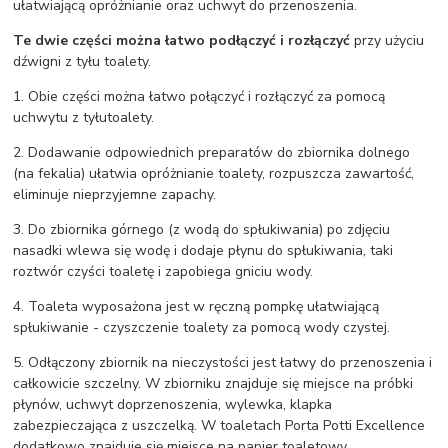
ułatwiającą opróżnianie oraz uchwyt do przenoszenia.
Te dwie części można łatwo podłączyć i rozłączyć
przy użyciu
dźwigni z tyłu toalety.
1. Obie części można łatwo połączyć i rozłączyć za pomocą
uchwytu z tyłutoalety.
2. Dodawanie odpowiednich preparatów do zbiornika dolnego
(na fekalia) ułatwia opróżnianie toalety, rozpuszcza zawartość,
eliminuje nieprzyjemne zapachy.
3. Do zbiornika górnego (z wodą do spłukiwania) po zdjęciu
nasadki wlewa się wodę i dodaje płynu do spłukiwania, taki
roztwór czyści toaletę i zapobiega gniciu wody.
4. Toaleta wyposażona jest w ręczną pompkę ułatwiającą
spłukiwanie - czyszczenie toalety za pomocą wody czystej.
5. Odłączony zbiornik na nieczystości jest łatwy do przenoszenia i
całkowicie szczelny. W zbiorniku znajduje się miejsce na próbki
płynów, uchwyt doprzenoszenia, wylewka, klapka
zabezpieczająca z uszczelką. W toaletach Porta Potti Excellence
dodatkowo znajduje się miejsce na papier toaletowy.