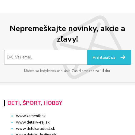
Nepremeškajte novinky, akcie a
zľavy!
Prihlásiť sa
Môžete sa kedykoľvek odhlásiť. Zasielame raz za 14 dní.
DETI, ŠPORT, HOBBY
www.kamenik.sk
www.detsky-raj.sk
www.detskaradost.sk