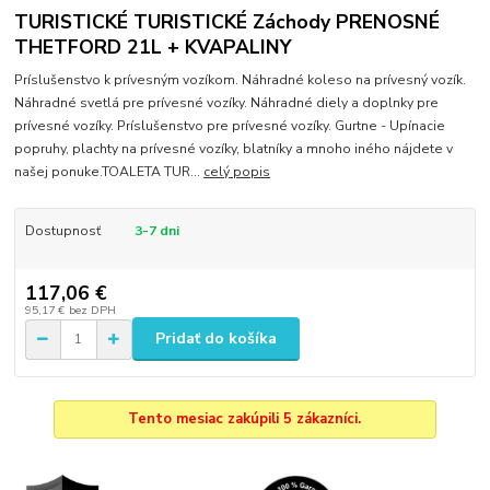
TURISTICKÉ TURISTICKÉ Záchody PRENOSNÉ
THETFORD 21L + KVAPALINY
Príslušenstvo k prívesným vozíkom. Náhradné koleso na prívesný vozík.
Náhradné svetlá pre prívesné vozíky. Náhradné diely a doplnky pre
prívesné vozíky. Príslušenstvo pre prívesné vozíky. Gurtne - Upínacie
popruhy, plachty na prívesné vozíky, blatníky a mnoho iného nájdete v
našej ponuke.TOALETA TUR...
celý popis
Dostupnosť
3-7 dni
117,06 €
95,17 €
bez DPH
Pridať do košíka
Tento mesiac zakúpili 5 zákazníci.