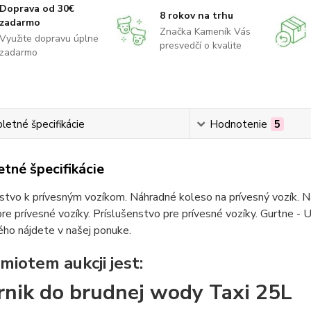
Doprava od 30€
8 rokov na trhu
zadarmo
Značka Kameník Vás
Využite dopravu úplne
presvedčí o kvalite
zadarmo
etné špecifikácie
Hodnotenie
5
tné špecifikácie
stvo k prívesným vozíkom. Náhradné koleso na prívesný vozík. Ná
re prívesné vozíky. Príslušenstvo pre prívesné vozíky. Gurtne - U
ho nájdete v našej ponuke.
miotem aukcji jest:
rnik do brudnej wody Taxi 25L