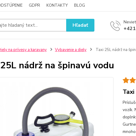
ODSTÚPENIE
GDPR
KONTAKTY
BLOG
Neviet
Hľadať
+421
iely na prívesy a karavany
Vybavenie a diely
Taxi 25L nádrž na špi
 25L nádrž na špinavú vodu
Taxi
Príslu
vozík.
doplnky
Gurtne
mnoho 