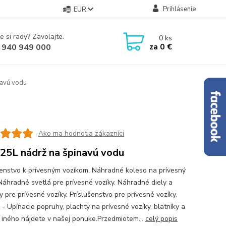
Prihlásenie
EUR
e si rady? Zavolajte.
0
ks
za
0 €
 940 949 000
navú vodu
Ako ma hodnotia zákazníci
 25L nádrž na špinavú vodu
šenstvo k prívesným vozíkom. Náhradné koleso na prívesný
 Náhradné svetlá pre prívesné vozíky. Náhradné diely a
 pre prívesné vozíky. Príslušenstvo pre prívesné vozíky.
 - Upínacie popruhy, plachty na prívesné vozíky, blatníky a
iného nájdete v našej ponuke.Przedmiotem...
celý popis