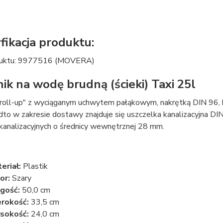
fikacja produktu:
duktu: 9977516 (MOVERA)
nik na wodę brudną (ścieki) Taxi 25l
 "roll-up" z wyciąganym uchwytem pałąkowym, nakrętką DIN 96
dto w zakresie dostawy znajduje się uszczelka kanalizacyjna D
i kanalizacyjnych o średnicy wewnętrznej 28 mm.
eriał:
Plastik
or:
Szary
gość:
50,0 cm
rokość:
33,5 cm
sokość:
24,0 cm