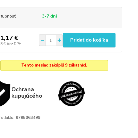
tupnosť
3-7 dni
1,17 €
Pridať do košíka
38 €
bez DPH
Tento mesiac zakúpili 9 zákazníci.
Ochrana
kupujúcého
roduktu:
9795063499