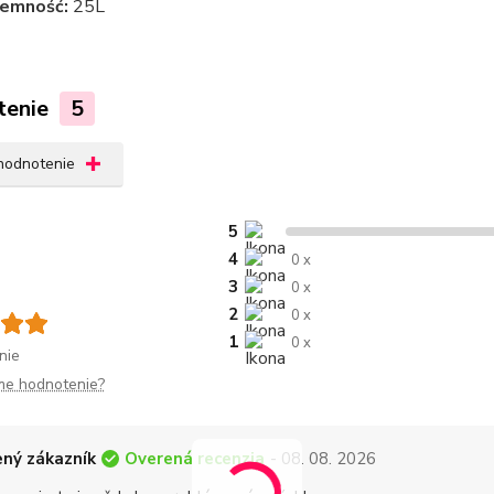
jemność:
25L
tenie
5
 hodnotenie
5
4
0 x
3
0 x
2
0 x
1
0 x
nie
me hodnotenie?
Overená recenzia
ný zákazník
- 08. 08. 2026