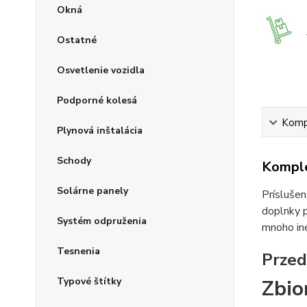
Okná
Ostatné
Osvetlenie vozidla
Podporné kolesá
Kompl
Plynová inštalácia
Schody
Komple
Solárne panely
Príslušen
doplnky p
Systém odpruženia
mnoho iné
Tesnenia
Przed
Typové štítky
Zbio