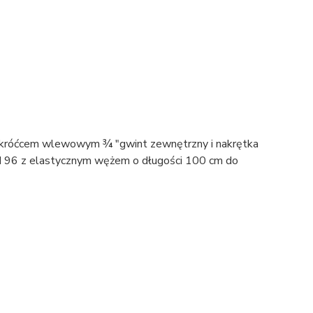
, króćcem wlewowym ¾ "gwint zewnętrzny i nakrętka
IN 96 z elastycznym wężem o długości 100 cm do