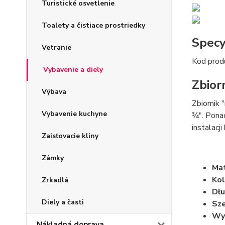
Turistické osvetlenie
Toalety a čistiace prostriedky
Specy
Vetranie
Kod pro
Vybavenie a diely
Zbior
Výbava
Zbiornik
Vybavenie kuchyne
¾". Pona
instalacj
Zaisťovacie kliny
Zámky
Mat
Kol
Zrkadlá
Dłu
Diely a časti
Sze
Wy
Nákladná doprava