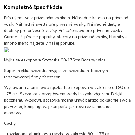
Kompletné špecifikácie
Príslušenstvo k prívesným vozíkom. Náhradné koleso na prívesný
vozík. Náhradné svetlá pre prívesné vozíky. Náhradné diely a
doplnky pre prívesné vozíky. Príslušenstvo pre prívesné vozíky.
Gurtne - Upínacie popruhy, plachty na prívesné vozíky, blatníky a
mnoho iného nájdete v našej ponuke.
Myjka teleskopowa Szczotka 90-175cm Boczny włos
Super miękka szczotka myjąca ze szczotkami bocznymi
renomowanej firmy Yachticon.
Wysuwana aluminiowa rączka teleskopowa w zakresie od 90 do
175 cm. Szczotka z przepływem wody i szybkozłączem. Dzięki
bocznemu włosowi, szczotką można umyć bardzo dokładnie swoją
przyczepę kempingową, kampera, jak również samochód
osobowy.
Cechy:
- rozciągana aluminiowa rączka w zakresie 90 - 175 cm