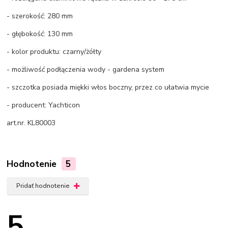
- szerokość: 280 mm
- głębokość: 130 mm
- kolor produktu: czarny/żółty
- możliwość podłączenia wody - gardena system
- szczotka posiada miękki włos boczny, przez co ułatwia mycie
- producent: Yachticon
art.nr. KL80003
Hodnotenie
5
Pridať hodnotenie
5