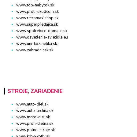
www.top-nabytok.sk
www.proti-skodcom.sk
www.retromaxishop.sk
www.superpredajca.sk
www.spotrebice-domace.sk
www.osvetlenie-svietidla.eu
www.uni-kozmetika.sk
www.zahradnicek.sk
STROJE, ZARIADENIE
www.auto-diel.sk
www.auto-techna.sk
www.moto-diel.sk
www.profi-dielna.sk
www.polno-stroje.sk
www.krby-kotly.sk