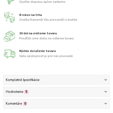
Využite dopravu úplne zadarmo
8 rokov na trhu
Značka Kameník Vás presvedčí o kvalite
30 dní na vrátenie tovaru
Predĺžili sme dobu na vrátenie tovaru
Rýchle doručenie tovaru
Vaša spokojnosť je pre nás prvoradá
Kompletné špecifikácie
Hodnotenie
5
Komentáre
0