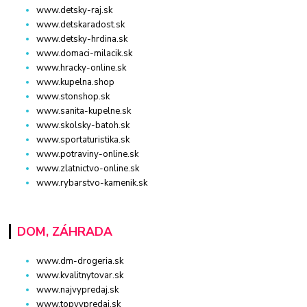
www.detsky-raj.sk
www.detskaradost.sk
www.detsky-hrdina.sk
www.domaci-milacik.sk
www.hracky-online.sk
www.kupelna.shop
www.stonshop.sk
www.sanita-kupelne.sk
www.skolsky-batoh.sk
www.sportaturistika.sk
www.potraviny-online.sk
www.zlatnictvo-online.sk
www.rybarstvo-kamenik.sk
DOM, ZÁHRADA
www.dm-drogeria.sk
www.kvalitnytovar.sk
www.najvypredaj.sk
www.topvypredaj.sk