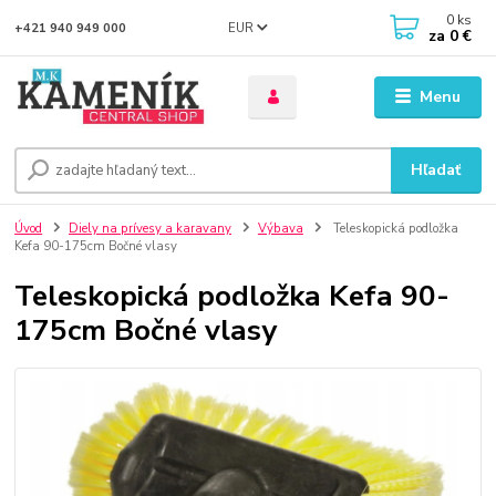
0
ks
EUR
+421 940 949 000
za
0 €
Menu
Hľadať
Úvod
Diely na prívesy a karavany
Výbava
Teleskopická podložka
Kefa 90-175cm Bočné vlasy
Teleskopická podložka Kefa 90-
175cm Bočné vlasy